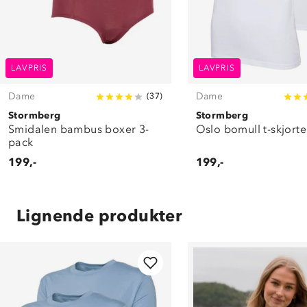
LAVPRIS
LAVPRIS
Dame
Dame
(
37
)
Stormberg
Stormberg
Smidalen bambus boxer 3-
Oslo bomull t-skjort
pack
199,-
199,-
Lignende produkter