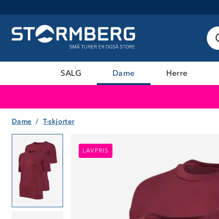
SALG
Dame
Herre
Dame
T-skjorter
LAVPRIS
LAVPRIS