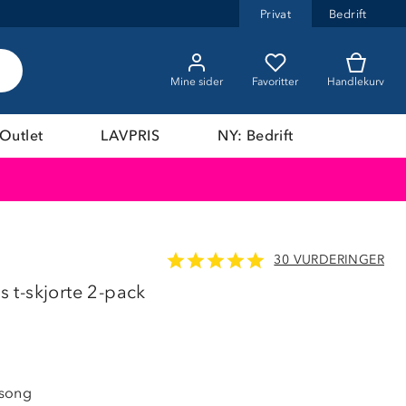
Privat
Bedrift
Mine sider
Favoritter
Handlekurv
Outlet
LAVPRIS
NY: Bedrift
30 VURDERINGER
LAVPRIS
t-skjorte 2-pack
song