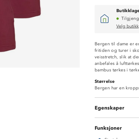
Butikklage
Tilgjeng
Velg butikk
Bergen til dame er en
fritiden og turer i 
veisstretch, slik at 
Supermyk
anbefales å lufttørk
4-veisstretch
bambus tørkes i tør
Kroppsnær faso
Størrelse
Ventilerende
Bergen har en kropp
Rund halsåpnin
Naturlig rynkefr
Holder seg myk 
Egenskaper
2 stk t-skjorter 
Funksjoner