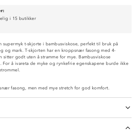
r:
elig i 15 butikker
 supermyk t-skjorte i bambusviskose, perfekt til bruk på
skog og mark. T-skjorten har en kroppsnær fasong med 4-
den sitter godt uten å stramme for mye. Bambusviskose
es. For å ivareta de myke og rynkefrie egenskapene burde ikke
ketrommel.
ng
snær fasong, men med mye stretch for god komfort.
g
i – ingen stryking
uten bruk av tøymykner
i pakken