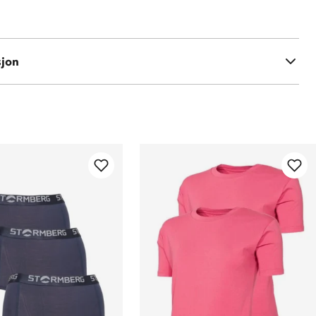
kose
sjon