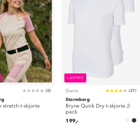
LAVPRIS
Dame
(
0
)
(
27
)
rg
Stormberg
n stretch t-skjorte
Bryne Quick Dry t-skjorte 2-
pack
199,-