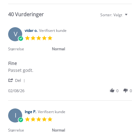
40 Vurderinger
Sorter:
Valgt
vidar o.
Verifisert kunde
V
5.0
star
rating
Størrelse
Normal
Fine
Review
review
Passet godt.
by
stating
'
vidar
Fine
Del
Share
o.
Review
02/08/26
0
0
on
by
2
vidar
Aug
o.
2026
on
Inge P.
Verifisert kunde
I
2
5.0
Aug
star
2026
rating
Størrelse
Normal