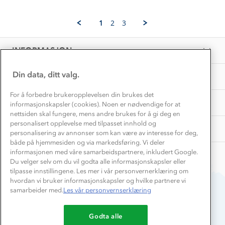
Våre butikker
by
27
Materialer
Kjell
Mar
Vask og vedlikehold
H.
Få turinspirasjon og tips her⛰
2024
Bedrift, barnehage og SFO
1
2
3
on
Personvern
EL-retur
27
Overnatte utendørs⛺
Presse
Mar
Samarbeide med oss?
INFORMASJON
2024
Store størrelser
Storms turtips🐿️
Jobbe hos oss?
Turmat oppskrifter
Din data, ditt valg.
OM OSS
Leirskole 🥾
Beredskap
For å forbedre brukeropplevelsen din brukes det
Barnehageansatt
TIPS OG RÅD
informasjonskapsler (cookies). Noen er nødvendige for at
nettsiden skal fungere, mens andre brukes for å gi deg en
Tips til hyttetur
personalisert opplevelse med tilpasset innhold og
AKTIVITETER
personalisering av annonser som kan være av interesse for deg,
både på hjemmesiden og via markedsføring. Vi deler
informasjonen med våre samarbeidspartnere, inkludert Google.
Du velger selv om du vil godta alle informasjonskapsler eller
tilpasse innstillingene. Les mer i vår personvernerklæring om
hvordan vi bruker informasjonskapsler og hvilke partnere vi
samarbeider med.
Les vår personvernserklæring
Du betaler enkelt med
Godta alle