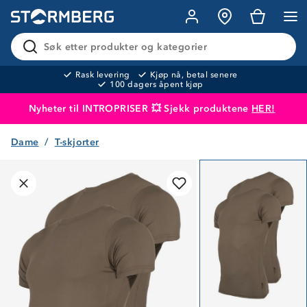
Søk etter produkter og kategorier
Rask levering
Kjøp nå, betal senere
100 dagers åpent kjøp
Nyheter til INTROPRISER 💥 Sjekk produktene
HER!
Dame
T-skjorter
Produktet er lagt i handlekurven
Til kassen