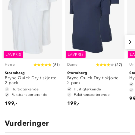
LAVPRIS
LAVPRIS
LA
Herre
Dame
Un
(
81
)
(
27
)
Stormberg
Stormberg
St
Bryne Quick Dry t-skjorte
Bryne Quick Dry t-skjorte
Hy
2-pack
2-pack
Hurtigtørkende
Hurtigtørkende
Fukttransporterende
Fukttransporterende
99
199,-
199,-
Vurderinger