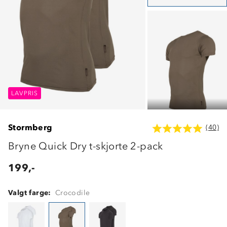
LAVPRIS
LAVPRIS
LAVPRIS
Stormberg
(40)
Bryne Quick Dry t-skjorte 2-pack
199,-
Valgt farge:
Crocodile