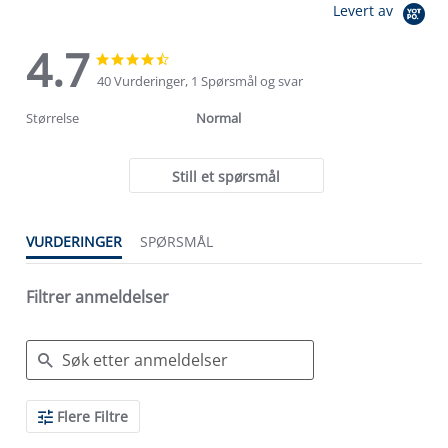
Levert av
4.7
4.7
4.7
star
star
40 Vurderinger, 1 Spørsmål og svar
rating
rating
Størrelse
Normal
Still et spørsmål
VURDERINGER
SPØRSMÅL
Filtrer anmeldelser
Search
Flere Filtre
Reviews