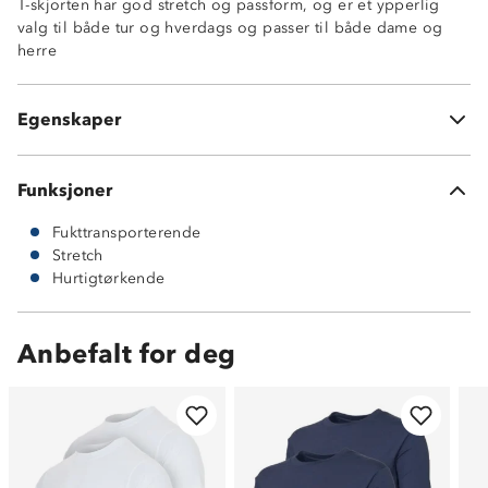
T-skjorten har god stretch og passform, og er et ypperlig
valg til både tur og hverdags og passer til både dame og
Hurtigtørkende
herre
Fukttransporterende
Svært god stretch
God passform
Egenskaper
92 % polyester og 8 % elastan
Funksjoner
Fukttransporterende
Stretch
Hurtigtørkende
Anbefalt for deg