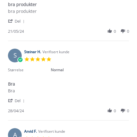
bra produkter
Review
review
bra produkter
by
stating
'
Inge
bra
Del
Share
P.
produkter
Review
21/05/24
0
0
on
by
21
Inge
May
P.
2024
on
Steinar H.
Verifisert kunde
S
21
5.0
May
star
2024
rating
Størrelse
Normal
Bra
Review
review
Bra
by
stating
'
Steinar
Bra
Del
Share
H.
Review
28/04/24
0
0
on
by
28
Steinar
Apr
H.
2024
on
Arvid F.
Verifisert kunde
A
28