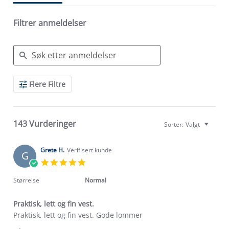
Filtrer anmeldelser
Search
Flere Filtre
Reviews
143 Vurderinger
Sorter:
Valgt
Grete H.
Verifisert kunde
G
5.0
star
rating
Størrelse
Normal
Praktisk, lett og fin vest.
Review
review
Praktisk, lett og fin vest. Gode lommer
by
stating