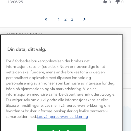
Review
Hvordan velge riktig turtøy?
13/06/25
0
0
on
Norgesferie 🇳🇴
Våre butikker
by
13
Materialer
Tone
Jun
Vask og vedlikehold
H.
Få turinspirasjon og tips her⛰
2025
Bedrift, barnehage og SFO
1
2
3
on
Personvern
EL-retur
13
Overnatte utendørs⛺
Presse
Jun
Samarbeide med oss?
INFORMASJON
2025
Store størrelser
Storms turtips🐿️
Jobbe hos oss?
Turmat oppskrifter
Din data, ditt valg.
OM OSS
Leirskole 🥾
Beredskap
For å forbedre brukeropplevelsen din brukes det
Barnehageansatt
TIPS OG RÅD
informasjonskapsler (cookies). Noen er nødvendige for at
nettsiden skal fungere, mens andre brukes for å gi deg en
Tips til hyttetur
personalisert opplevelse med tilpasset innhold og
AKTIVITETER
personalisering av annonser som kan være av interesse for deg,
både på hjemmesiden og via markedsføring. Vi deler
informasjonen med våre samarbeidspartnere, inkludert Google.
Du velger selv om du vil godta alle informasjonskapsler eller
tilpasse innstillingene. Les mer i vår personvernerklæring om
hvordan vi bruker informasjonskapsler og hvilke partnere vi
samarbeider med.
Les vår personvernserklæring
Du betaler enkelt med