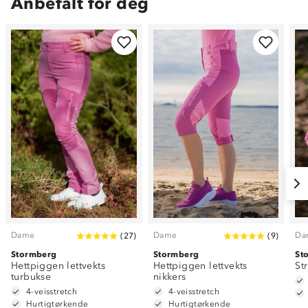
Anbefalt for deg
Dame
Dame
Da
(
27
)
(
9
)
Stormberg
Stormberg
St
Hettpiggen lettvekts
Hettpiggen lettvekts
St
turbukse
nikkers
4-veisstretch
4-veisstretch
Hurtigtørkende
Hurtigtørkende