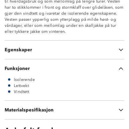
til hverdagsbruk og som mellomlag på lengre turer. Vesten
har to stikklommer i front og stormklaff over glidelåsen, som
gjør den vindtett og ivaretar de isolerende egenskapene.
Vesten passer ypperlig som ytterplagg på milde høst- og
Vindtett
vårdager, eller som mellomlag under en skalljakke på tur
Isolerende
eller tykkere jakke om vinteren.
Lettvekt
Stormklaff på glidelås
YKK-glidelås
Egenskaper
Iso Pad Light-vattering
Funksjoner
Isolerende
Lettvekt
Vindtett
Ytterstoff: 100 % nylon
Innside: 100 % polyester
Materialspesifikasjon
Vattering: 10 % polyester