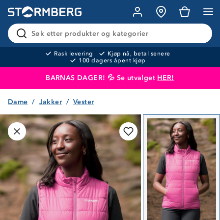
Søk etter produkter og kategorier
Rask levering
Kjøp nå, betal senere
100 dagers åpent kjøp
BARNAS DAGER! 💦 Se utvalget
HER!
Dame
Jakker
Vester
Produktet er lagt i handlekurven
Til kassen