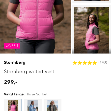
LAVPRIS
LAVPRIS
LAVPRIS
Stormberg
(143)
Strimberg vattert vest
299,-
Valgt farge:
Rosè Sorbet