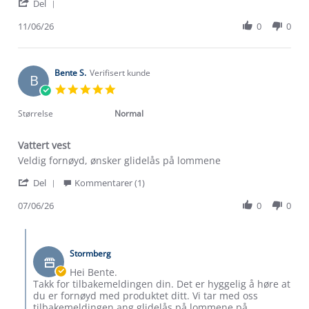
'
Grete
Praktisk,
Del
Share
H.
lett
Review
11/06/26
0
0
on
og
by
11
fin
Grete
Jun
vest.
H.
2026
on
Bente S.
Verifisert kunde
B
11
5.0
Jun
star
2026
rating
Størrelse
Normal
Vattert vest
Review
review
Veldig fornøyd, ønsker glidelås på lommene
by
stating
'
Bente
Vattert
Del
Kommentarer (1)
Share
S.
vest
Review
07/06/26
0
0
on
by
7
Bente
Jun
Comments
S.
2026
by
on
Stormberg
Butikkeier
7
on
Hei Bente.
Jun
Review
Takk for tilbakemeldingen din. Det er hyggelig å høre at
2026
by
du er fornøyd med produktet ditt. Vi tar med oss
Bente
tilbakemeldingen ang glidelås på lommene på