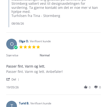
S.
Strimberg vattert vest til designavdelingen for
on
vurdering. Ta gjerne kontakt om det er noe mer vi kan
7
hjelpe med.
Jun
Turhilsen fra Tina - Stormberg
2026
08/06/26
Olga O.
Verifisert kunde
O
5.0
star
rating
Størrelse
Normal
Passer fint. Varm og lett.
Review
review
Passer fint. Varm og lett. Anbefaler!
by
stating
'
Olga
Passer
Del
Share
O.
fint.
Review
19/05/26
0
0
on
Varm
by
19
og
Olga
May
lett.
O.
2026
on
Turid B.
Verifisert kunde
T