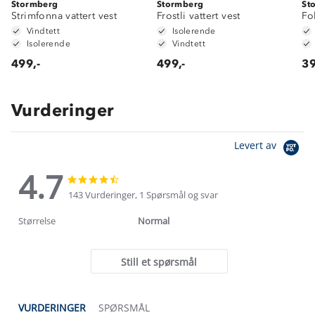
Stormberg
Stormberg
St
Strimfonna vattert vest
Frostli vattert vest
Fo
Vindtett
Isolerende
Isolerende
Vindtett
499,-
499,-
39
Vurderinger
Levert av
4.7
4.7
4.7
star
star
143 Vurderinger, 1 Spørsmål og svar
rating
rating
Størrelse
Normal
Still et spørsmål
VURDERINGER
SPØRSMÅL