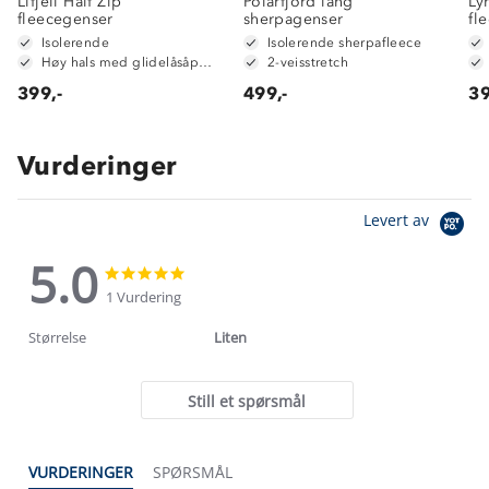
Lifjell Half Zip
Polarfjord lang
Ly
fleecegenser
sherpagenser
fl
Isolerende
Isolerende sherpafleece
Høy hals med glidelåsåpning
2-veisstretch
399,-
499,-
39
Vurderinger
Levert av
5.0
5.0
5.0
star
star
1 Vurdering
rating
rating
Størrelse
Liten
Still et spørsmål
Om Stormberg
VURDERINGER
SPØRSMÅL