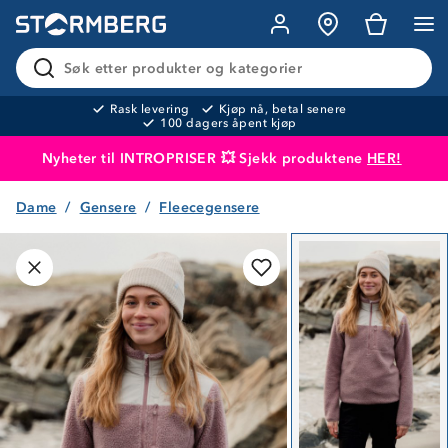
Søk etter produkter og kategorier
Rask levering
Kjøp nå, betal senere
100 dagers åpent kjøp
Nyheter til INTROPRISER 💥 Sjekk produktene
HER!
Dame
Gensere
Fleecegensere
Produktet er lagt i handlekurven
Til kassen