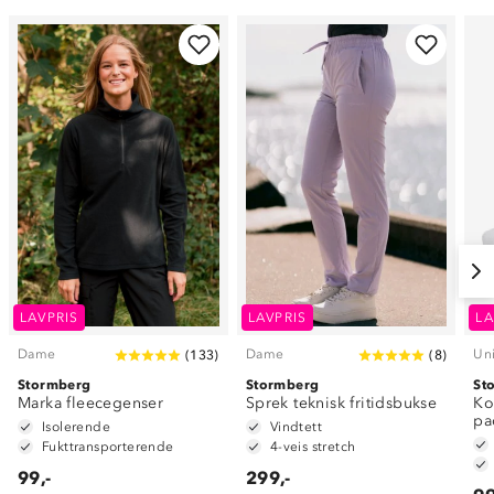
LAVPRIS
LAVPRIS
LA
Dame
Dame
Un
(
133
)
(
8
)
Stormberg
Stormberg
St
Marka fleecegenser
Sprek teknisk fritidsbukse
Ko
pa
Isolerende
Vindtett
Fukttransporterende
4-veis stretch
99,-
299,-