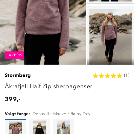
LAVPRIS
LAVPRIS
LAVPRIS
Stormberg
(1)
Åkrafjell Half Zip sherpagenser
399,-
Valgt farge:
Deauville Mauve / Rainy Day