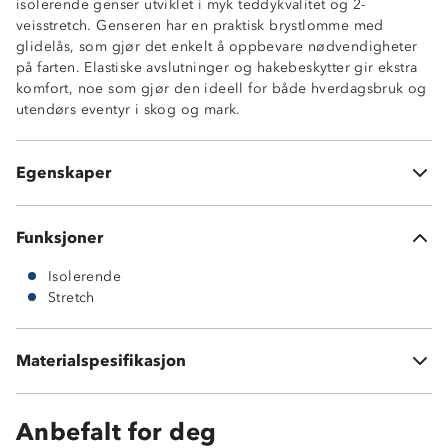
isolerende genser utviklet i myk teddykvalitet og 2-
veisstretch. Genseren har en praktisk brystlomme med
Isolerende
glidelås, som gjør det enkelt å oppbevare nødvendigheter
2-veisstretch
på farten. Elastiske avslutninger og hakebeskytter gir ekstra
Høy hals med glidelås
komfort, noe som gjør den ideell for både hverdagsbruk og
1 brystlomme med glidelås
utendørs eventyr i skog og mark.
Kontrastfelt på bryst og skuldre
Elastiske avslutninger
Hakebeskytter på glidelås
Egenskaper
Knagghempe i nakken
Funksjoner
Isolerende
Stretch
Materialspesifikasjon
100 % polyester
Anbefalt for deg