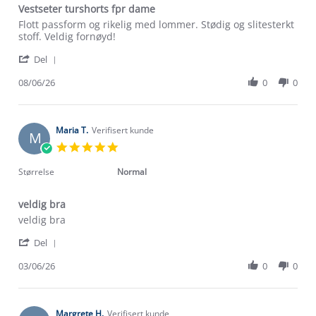
Vestseter turshorts fpr dame
Review
review
Flott passform og rikelig med lommer. Stødig og slitesterkt
by
stating
stoff. Veldig fornøyd!
Liv
Vestseter
'
K.
turshorts
Del
Share
on
fpr
Review
08/06/26
0
0
8
dame
by
Jun
Liv
2026
K.
on
Maria T.
Verifisert kunde
M
8
5.0
Jun
star
2026
rating
Størrelse
Normal
veldig bra
Review
review
veldig bra
by
stating
'
Maria
veldig
Del
Share
T.
bra
Review
03/06/26
0
0
on
by
3
Maria
Jun
T.
2026
on
Margrete H.
Verifisert kunde