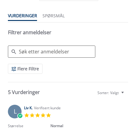
VURDERINGER
SPØRSMÅL
Filtrer anmeldelser
Search
Flere Filtre
Reviews
5 Vurderinger
Sorter:
Valgt
Liv K.
Verifisert kunde
L
5.0
star
rating
Størrelse
Normal