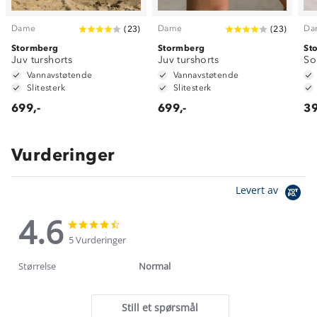
Dame
Dame
Da
(
23
)
(
23
)
Stormberg
Stormberg
St
Juv turshorts
Juv turshorts
So
Vannavstøtende
Vannavstøtende
Slitesterk
Slitesterk
699,-
699,-
39
Vurderinger
Levert av
4.6
4.6
4.6
star
star
5 Vurderinger
rating
rating
Størrelse
Normal
Still et spørsmål