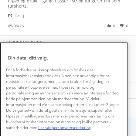
Review
review
Prøvd og brukt 1 gang. Passer i str og fungerer fint som
Kundeklubb
Inkludering
by
stating
turshorts.
Hvordan velge riktig turtøy?
Kristina
Grei
Norgesferie 🇳🇴
Våre butikker
'
A.
turshorts
Del
Materialer
Share
Vask og vedlikehold
on
Få turinspirasjon og tips her⛰
Bedrift, barnehage og SFO
Review
05/06/26
0
0
5
Personvern
by
Jun
EL-retur
Kristina
Overnatte utendørs⛺
2026
Presse
A.
Samarbeide med oss?
INFORMASJON
Store størrelser
on
Storms turtips🐿️
5
Jobbe hos oss?
Jun
Turmat oppskrifter
Din data, ditt valg.
OM OSS
Leirskole 🥾
2026
Beredskap
For å forbedre brukeropplevelsen din brukes det
Barnehageansatt
TIPS OG RÅD
informasjonskapsler (cookies). Noen er nødvendige for at
nettsiden skal fungere, mens andre brukes for å gi deg en
Tips til hyttetur
personalisert opplevelse med tilpasset innhold og
AKTIVITETER
personalisering av annonser som kan være av interesse for deg,
både på hjemmesiden og via markedsføring. Vi deler
informasjonen med våre samarbeidspartnere, inkludert Google.
Du velger selv om du vil godta alle informasjonskapsler eller
tilpasse innstillingene. Les mer i vår personvernerklæring om
hvordan vi bruker informasjonskapsler og hvilke partnere vi
samarbeider med.
Les vår personvernserklæring