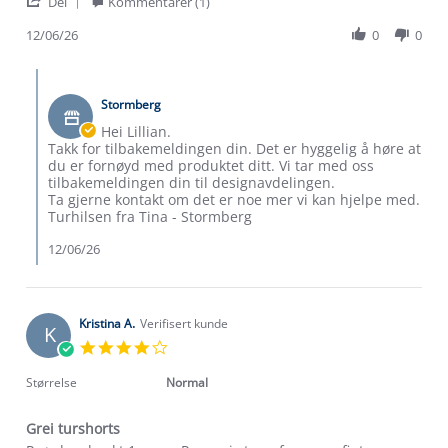
'
L.
turshorts
Del
Kommentarer (1)
Share
on
Review
12/06/26
0
0
12
by
Jun
Lillian
2026
Comments
L.
by
on
Stormberg
Butikkeier
12
on
Hei Lillian.
Jun
Review
Takk for tilbakemeldingen din. Det er hyggelig å høre at
2026
by
du er fornøyd med produktet ditt. Vi tar med oss
Lillian
tilbakemeldingen din til designavdelingen.
L.
Ta gjerne kontakt om det er noe mer vi kan hjelpe med.
on
Turhilsen fra Tina - Stormberg
Om Stormberg
12
Jun
12/06/26
2026
Verdigrunnlag
Klima og miljø
Trelagsprinsippet barn
Kristina A.
Verifisert kunde
K
Kundeservice
Etisk handel
4.0
Alt du trenger til Norgesferien
star
Kontakt oss
rating
Størrelse
Normal
Dyreetikk
Dette trenger du til barnehagen
Konkurransevinnere
1% til samfunnet
Grei turshorts
Gravidklær