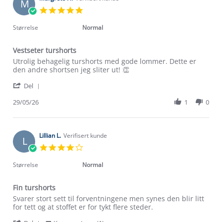
M
3
5.0
Jun
star
2026
rating
Størrelse
Normal
Vestseter turshorts
Review
review
Utrolig behagelig turshorts med gode lommer. Dette er
by
stating
den andre shortsen jeg sliter ut! 👏
Margrete
Vestseter
'
H.
turshorts
Del
Share
on
Review
29/05/26
1
0
29
by
May
Margrete
2026
H.
on
Lillian L.
Verifisert kunde
L
29
4.0
May
star
2026
rating
Størrelse
Normal
Fin turshorts
Review
review
Svarer stort sett til forventningene men synes den blir litt
by
stating
for tett og at stoffet er for tykt flere steder.
Lillian
Fin