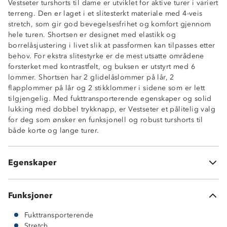
Vestseter turshorts til dame er utviklet for aktive turer i variert
terreng. Den er laget i et slitesterkt materiale med 4-veis
stretch, som gir god bevegelsesfrihet og komfort gjennom
hele turen. Shortsen er designet med elastikk og
borrelåsjustering i livet slik at passformen kan tilpasses etter
behov. For ekstra slitestyrke er de mest utsatte områdene
forsterket med kontrastfelt, og buksen er utstyrt med 6
lommer. Shortsen har 2 glidelåslommer på lår, 2
flapplommer på lår og 2 stikklommer i sidene som er lett
4-veisstretch
tilgjengelig. Med fukttransporterende egenskaper og solid
Fukttransporterende
lukking med dobbel trykknapp, er Vestseter et pålitelig valg
Forsterkede kontrastfelt
for deg som ønsker en funksjonell og robust turshorts til
2 glidelåslommer på lår
både korte og lange turer.
2 sidelommer
2 lårlommer med flapp
Borrelåsstramming i linning
Egenskaper
Beltehemper
Funksjoner
Fukttransporterende
Stretch