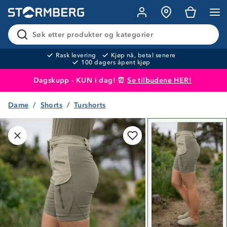
Søk etter produkter og kategorier
Rask levering
Kjøp nå, betal senere
100 dagers åpent kjøp
Dagskupp - KUN i dag! ⏰
Se tilbudene HER!
Dame
Shorts
Turshorts
Produktet er lagt i handlekurven
Til kassen