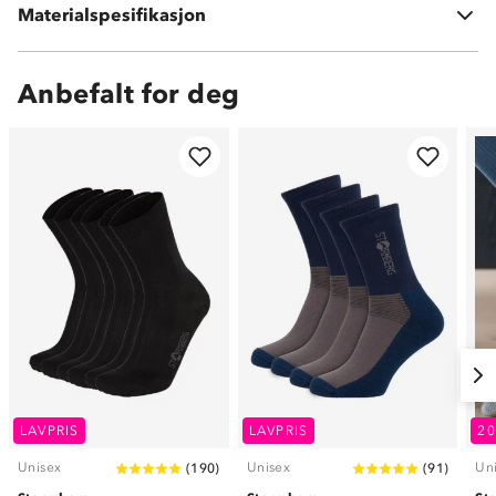
Materialspesifikasjon
1 % elastan
Anbefalt for deg
LAVPRIS
LAVPRIS
2
Unisex
Unisex
Un
(
190
)
(
91
)