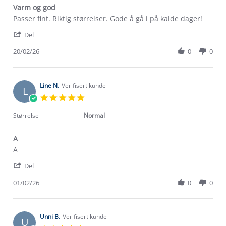
Varm og god
Review
review
Passer fint. Riktig størrelser. Gode å gå i på kalde dager!
by
stating
'
Jim
Varm
Del
Share
O.
og
Review
20/02/26
0
0
on
god
by
20
Jim
Feb
O.
2026
on
Line N.
Verifisert kunde
L
20
5.0
Feb
star
2026
rating
Størrelse
Normal
A
Review
review
A
by
stating
'
Line
A
Del
Share
N.
Review
01/02/26
0
0
on
by
1
Line
Feb
N.
2026
on
Unni B.
Verifisert kunde
U
1