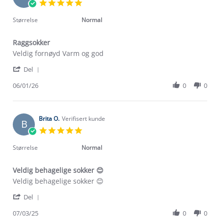
5.0
Feb
star
2026
rating
Størrelse
Normal
Raggsokker
Review
review
Veldig fornøyd Varm og god
by
stating
'
Unni
Raggsokker
Del
Share
B.
Review
06/01/26
0
0
on
by
6
Unni
Jan
B.
2026
on
Brita O.
Verifisert kunde
B
6
5.0
Jan
star
2026
rating
Størrelse
Normal
Veldig behagelige sokker 😊
Review
review
Veldig behagelige sokker 😊
by
stating
'
Brita
Veldig
Del
Share
O.
behagelige
Review
07/03/25
0
0
on
sokker
Om Stormberg