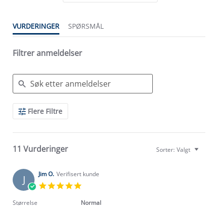
VURDERINGER
SPØRSMÅL
Filtrer anmeldelser
Search
Flere Filtre
Reviews
11 Vurderinger
Sorter:
Valgt
Jim O.
Verifisert kunde
J
5.0
star
rating
Størrelse
Normal