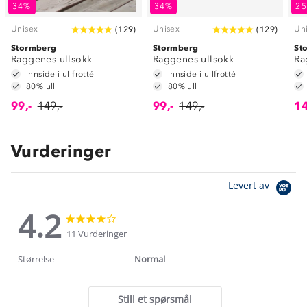
34%
34%
2
Unisex
Unisex
Un
(
129
)
(
129
)
Stormberg
Stormberg
St
Raggenes ullsokk
Raggenes ullsokk
Ra
Innside i ullfrotté
Innside i ullfrotté
80% ull
80% ull
99,-
149,-
99,-
149,-
14
Vurderinger
Levert av
4.2
4.2
4.2
star
star
11 Vurderinger
rating
rating
Størrelse
Normal
Still et spørsmål