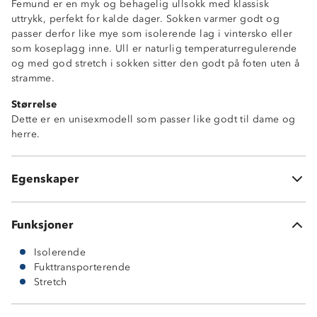
Femund er en myk og behagelig ullsokk med klassisk
uttrykk, perfekt for kalde dager. Sokken varmer godt og
passer derfor like mye som isolerende lag i vintersko eller
som koseplagg inne. Ull er naturlig temperaturregulerende
og med god stretch i sokken sitter den godt på foten uten å
stramme.
Størrelse
Høy isoleringsevne
Dette er en unisexmodell som passer like godt til dame og
Fukttransporterende
herre.
2-veisstretch
Myk og behagelig
Ribbestruktur på skaftet og vrista
Egenskaper
2 par sokker i pakken
Funksjoner
Isolerende
Fukttransporterende
Stretch
33 % ull
65 % polyamid