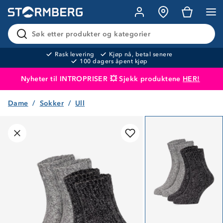
Søk etter produkter og kategorier
Rask levering
Kjøp nå, betal senere
100 dagers åpent kjøp
Nyheter til INTROPRISER 💥 Sjekk produktene
HER!
Dame
Sokker
Ull
Produktet er lagt i handlekurven
Til kassen