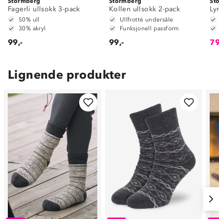
Stormberg
Stormberg
St
Fagerli ullsokk 3-pack
Kollen ullsokk 2-pack
Ly
50% ull
Ullfrottè undersåle
30% akryl
Funksjonell passform
99,-
99,-
79
Lignende produkter