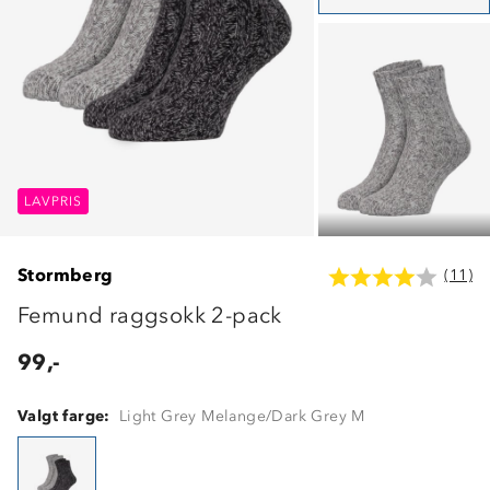
LAVPRIS
LAVPRIS
LAVPRIS
Stormberg
(11)
Femund raggsokk 2-pack
99,-
Valgt farge:
Light Grey Melange/Dark Grey M