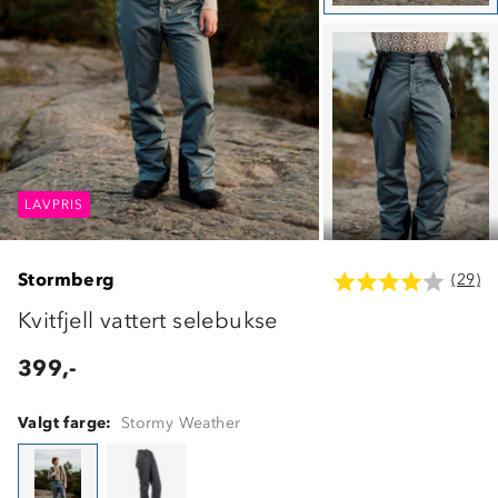
LAVPRIS
LAVPRIS
LAVPRIS
Stormberg
(29)
Kvitfjell vattert selebukse
399,-
Valgt farge:
Stormy Weather