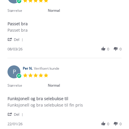
5.0
Mar
star
2026
rating
Størrelse
Normal
Passet bra
Review
review
Passet bra
by
stating
'
Asbjørn
Passet
Del
Share
E.
bra
Review
08/03/26
0
0
on
by
8
Asbjørn
Mar
E.
2026
on
Per N.
Verifisert kunde
P
8
5.0
Mar
star
2026
rating
Størrelse
Normal
Funksjonell og bra selebukse til
Review
review
Funksjonell og bra selebukse til fin pris
by
stating
'
Per
Funksjonell
Del
Share
N.
og
Review
22/01/26
0
0
on
bra
by