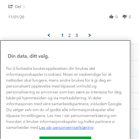
1% til samfunnet
by
stating
Gravidklær
'
Rune
Selebukse
Del
Kundeklubb
Share
K.
Inkludering
Hvordan velge riktig turtøy?
Review
11/01/26
0
0
on
Norgesferie 🇳🇴
Våre butikker
by
11
Materialer
Rune
Jan
Vask og vedlikehold
K.
Få turinspirasjon og tips her⛰
2026
Bedrift, barnehage og SFO
1
2
3
Personvern
on
EL-retur
11
Overnatte utendørs⛺
Presse
Jan
Samarbeide med oss?
INFORMASJON
2026
Store størrelser
Din data, ditt valg.
Storms turtips🐿️
Jobbe hos oss?
Turmat oppskrifter
OM OSS
For å forbedre brukeropplevelsen din brukes det
Leirskole 🥾
informasjonskapsler (cookies). Noen er nødvendige for at
Beredskap
nettsiden skal fungere, mens andre brukes for å gi deg en
Barnehageansatt
TIPS OG RÅD
personalisert opplevelse med tilpasset innhold og
personalisering av annonser som kan være av interesse for deg,
Tips til hyttetur
både på hjemmesiden og via markedsføring. Vi deler
AKTIVITETER
informasjonen med våre samarbeidspartnere, inkludert Google.
Du velger selv om du vil godta alle informasjonskapsler eller
tilpasse innstillingene. Les mer i vår personvernerklæring om
hvordan vi bruker informasjonskapsler og hvilke partnere vi
samarbeider med.
Les vår personvernserklæring