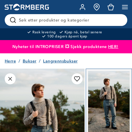
Søk etter produkter og kategorier
Rask levering
Kjøp nå, betal senere
100 dagers åpent kjøp
Nyheter til INTROPRISER 💥 Sjekk produktene
HER!
Herre
Bukser
Langrennsbukser
Produktet er lagt i handlekurven
Til kassen