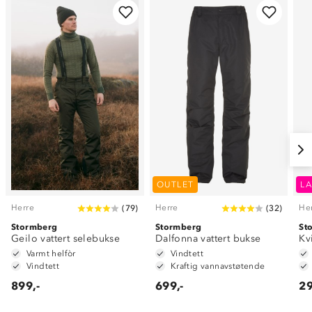
OUTLET
LA
Herre
Herre
He
(
79
)
(
32
)
Stormberg
Stormberg
St
Geilo vattert selebukse
Dalfonna vattert bukse
Kvi
Varmt helfòr
Vindtett
Vindtett
Kraftig vannavstøtende
899,-
699,-
29