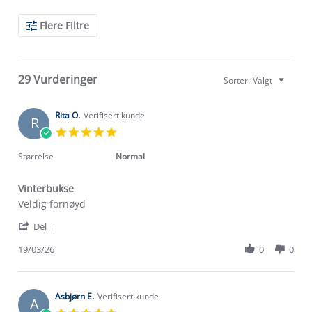
Search
Flere Filtre
Reviews
29 Vurderinger
Sorter:
Valgt
Rita O.
Verifisert kunde
R
5.0
star
rating
Størrelse
Normal
Vinterbukse
Review
review
Veldig fornøyd
by
stating
'
Rita
Vinterbukse
Del
Share
O.
Review
19/03/26
0
0
on
by
19
Rita
Mar
O.
2026
on
Asbjørn E.
Verifisert kunde
A
19