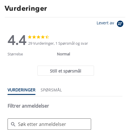
Vurderinger
Levert av
4.4
4.4
4.4
star
star
29 Vurderinger, 1 Spørsmål og svar
rating
rating
Størrelse
Normal
Still et spørsmål
VURDERINGER
SPØRSMÅL
Filtrer anmeldelser