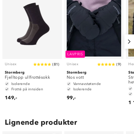
LAVPRIS
Unisex
Unisex
He
(
81
)
(
9
)
Stormberg
Stormberg
St
Fjelltopp ullfrottésokk
Nos vott
St
he
Isolerende
Vannavstøtende
Frotté på innsiden
Isolerende
149,-
99,-
1 
Lignende produkter