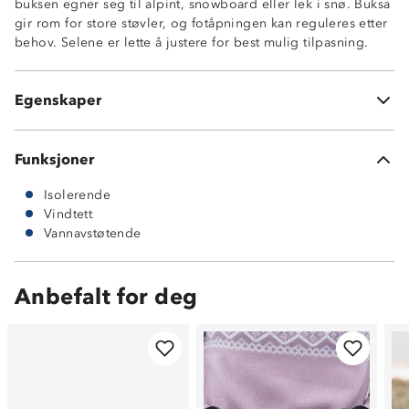
buksen egner seg til alpint, snowboard eller lek i snø. Buksa
Vannavstøtende (4000 mm vannsøyle)
gir rom for store støvler, og fotåpningen kan reguleres etter
Isolerende
behov. Selene er lette å justere for best mulig tilpasning.
Borrelåsstramming i beina
Dobbel knappehullsløsning i front
Justerbare seler
Egenskaper
Buksen har ingen lommer
Funksjoner
Isolerende
Vindtett
Vannavstøtende
Anbefalt for deg