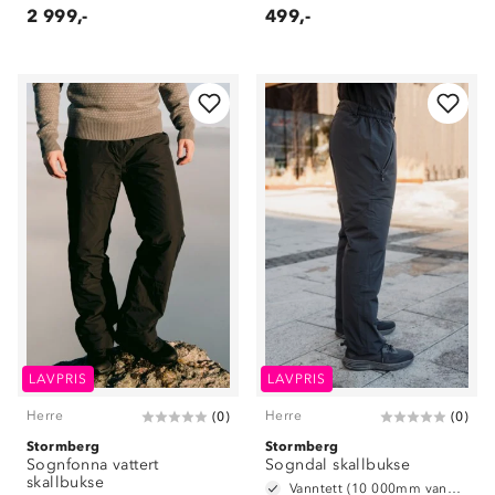
2 999,-
499,-
LAVPRIS
LAVPRIS
Herre
Herre
(
0
)
(
0
)
Stormberg
Stormberg
Sognfonna vattert
Sogndal skallbukse
skallbukse
Vanntett (10 000mm vannsøyle)