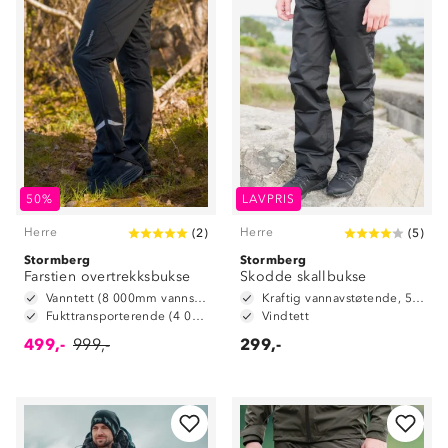
50%
LAVPRIS
Herre
Herre
(
2
)
(
5
)
Stormberg
Stormberg
Farstien overtrekksbukse
Skodde skallbukse
Vanntett (8 000mm vannsøyle)
Kraftig vannavstøtende, 5000mm vannsøyle
Fukttransporterende (4 000 g/m2/24t)
Vindtett
499,-
999,-
299,-