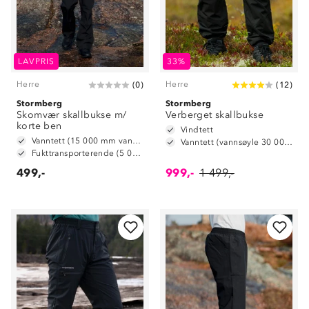
LAVPRIS
33%
Herre
Herre
(
0
)
(
12
)
Stormberg
Stormberg
Skomvær skallbukse m/
Verberget skallbukse
korte ben
Vindtett
Vanntett (15 000 mm vannsøyle)
Vanntett (vannsøyle 30 000 mm)
Fukttransporterende (5 000 g/ m2/ 24t)
499,-
999,-
1 499,-