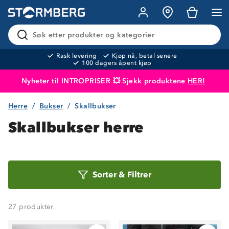
Søk etter produkter og kategorier
Rask levering
Kjøp nå, betal senere
100 dagers åpent kjøp
Nyheter til INTROPRISER 💥 Sjekk produktene
HER!
Herre
Bukser
Skallbukser
Produktet er lagt i handlekurven
Til kassen
Skallbukser herre
Sorter
Sorter
&
Filtrer
etter
27
produkter