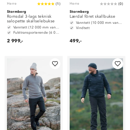
Herre
Herre
(
1
)
(
0
)
Stormberg
Stormberg
Romsdal 3-lags teknisk
Lærdal fôret skallbukse
salopette skallselebukse
Vanntett (10 000 mm vannsøyle)
Vanntett (12 000 mm vannsøyle)
Vindtett
Fukttransporterende (6 000 g/ m2/ 24t)
2 999,-
499,-