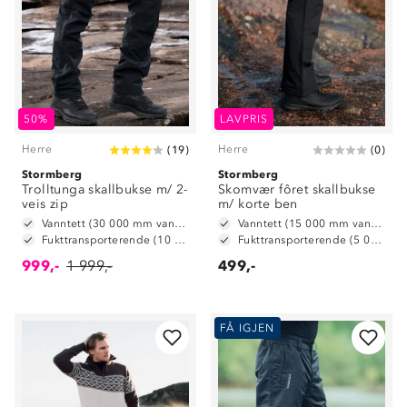
50%
LAVPRIS
Herre
Herre
(
19
)
(
0
)
Stormberg
Stormberg
Trolltunga skallbukse m/ 2-
Skomvær fôret skallbukse
veis zip
m/ korte ben
Vanntett (30 000 mm vannsøyle)
Vanntett (15 000 mm vannsøyle)
Fukttransporterende (10 000 g/m2/24t)
Fukttransporterende (5 000 g/ m2/ 24t)
999,-
1 999,-
499,-
FÅ IGJEN