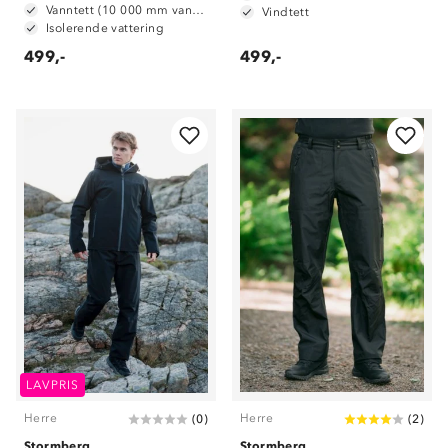
Vanntett (10 000 mm vannsøyle)
Vindtett
Isolerende vattering
499,-
499,-
LAVPRIS
Herre
Herre
(
0
)
(
2
)
Stormberg
Stormberg