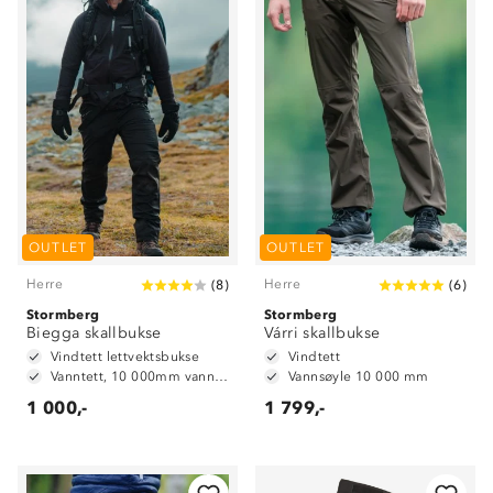
OUTLET
OUTLET
Herre
Herre
(
8
)
(
6
)
Stormberg
Stormberg
Biegga skallbukse
Várri skallbukse
Vindtett lettvektsbukse
Vindtett
Vanntett, 10 000mm vannsøyle
Vannsøyle 10 000 mm
1 000,-
1 799,-