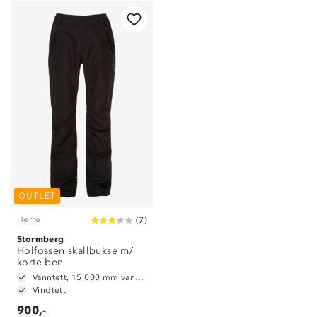
OUTLET
Herre
(
7
)
Stormberg
Om Stormberg
Holfossen skallbukse m/
korte ben
Verdigrunnlag
Vanntett, 15 000 mm vannsøyle
Vindtett
Klima og miljø
900,-
Trelagsprinsippet barn