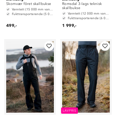
Skomvær fôret skallbukse
Romsdal 3-lags teknisk
skallbukse
Vanntett (15 000 mm vannsøyle)
Vanntett (12 000 mm vannsøyle)
Fukttransporterende (5 000 g/ m2/ 24t)
Fukttransporterende (6 000 g/ m2/ 24t)
499,-
1 999,-
LAVPRIS