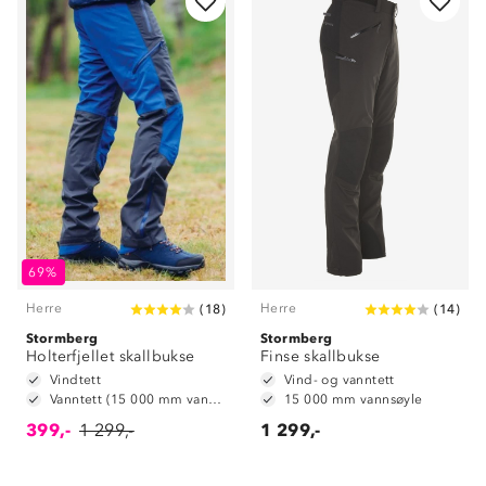
69%
Herre
Herre
(
18
)
(
14
)
Stormberg
Stormberg
Holterfjellet skallbukse
Finse skallbukse
Vindtett
Vind- og vanntett
Vanntett (15 000 mm vannsøyle)
15 000 mm vannsøyle
399,-
1 299,-
1 299,-