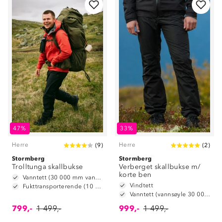
47%
33%
Herre
Herre
(
9
)
(
2
)
Stormberg
Stormberg
Trolltunga skallbukse
Verberget skallbukse m/
korte ben
Vanntett (30 000 mm vannsøyle)
Vindtett
Fukttransporterende (10 000 g/m2/24t)
Vanntett (vannsøyle 30 000 mm)
799,-
1 499,-
999,-
1 499,-