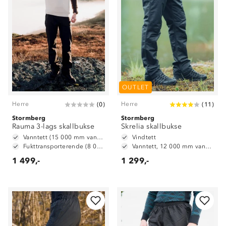
OUTLET
Herre
Herre
(
0
)
(
11
)
Stormberg
Stormberg
Rauma 3-lags skallbukse
Skrelia skallbukse
Vanntett (15 000 mm vansøyle)
Vindtett
Fukttransporterende (8 000 mm g/ m2/ 24t)
Vanntett, 12 000 mm vannsøyle
1 499,-
1 299,-