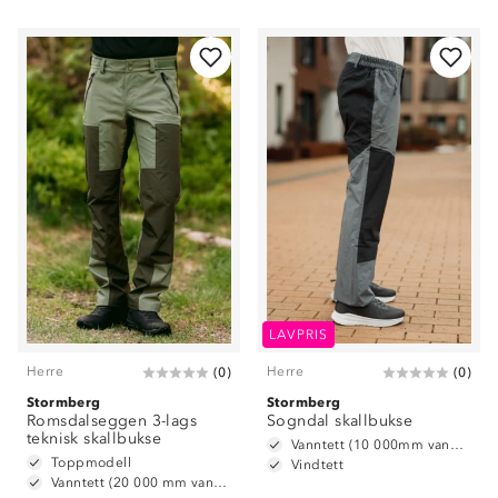
LAVPRIS
Herre
Herre
(
0
)
(
0
)
Stormberg
Stormberg
Romsdalseggen 3-lags
Sogndal skallbukse
teknisk skallbukse
Vanntett (10 000mm vannsøyle)
Toppmodell
Vindtett
Vanntett (20 000 mm vannsøyle)