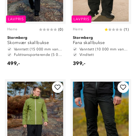
LAVPRIS
LAVPRIS
Herre
Herre
(
0
)
(
1
)
Stormberg
Stormberg
Skomvær skallbukse
Fana skallbukse
Vanntett (15 000 mm vannsøyle)
Vanntett (10 000 mm vannsøyle)
Fukttransporterende (5 000 g/ m2/ 24t)
Vindtett
499,-
399,-