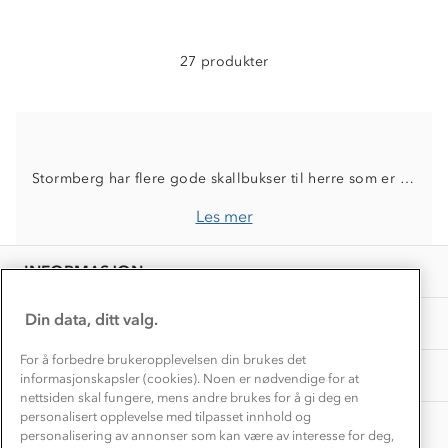
Kundeservice
Etisk handel
Alt du trenger til Norgesferien
Kontakt oss
27 produkter
Dyreetikk
Dette trenger du til barnehagen
Konkurransevinnere
1% til samfunnet
Gravidklær
Kundeklubb
Inkludering
Hvordan velge riktig turtøy?
Norgesferie 🇳🇴
Våre butikker
Stormberg har flere gode skallbukser til herre som er godt egnet til et aktivt friluftsliv. Skallbuksene er vind- og vanntette, flere har fireveis stretchfunksjon, og størrelsene går fra XS-5XL. Benytt filteret og finn buksen til ditt behov.
Materialer
Vask og vedlikehold
Få turinspirasjon og tips her⛰
Bedrift, barnehage og SFO
Les mer
Personvern
EL-retur
Overnatte utendørs⛺
Presse
Samarbeide med oss?
INFORMASJON
Store størrelser
Storms turtips🐿️
Jobbe hos oss?
Turmat oppskrifter
Din data, ditt valg.
OM OSS
Leirskole 🥾
Beredskap
For å forbedre brukeropplevelsen din brukes det
Barnehageansatt
TIPS OG RÅD
informasjonskapsler (cookies). Noen er nødvendige for at
nettsiden skal fungere, mens andre brukes for å gi deg en
Tips til hyttetur
personalisert opplevelse med tilpasset innhold og
AKTIVITETER
personalisering av annonser som kan være av interesse for deg,