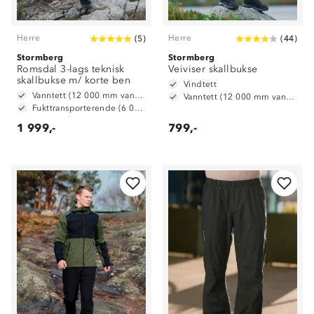
Herre
Herre
(
5
)
(
44
)
Stormberg
Stormberg
Romsdal 3-lags teknisk
Veiviser skallbukse
skallbukse m/ korte ben
Vindtett
Vanntett (12 000 mm vannsøyle)
Vanntett (12 000 mm vannsøyle)
Fukttransporterende (6 000 g/ m2/ 24t)
1 999,-
799,-