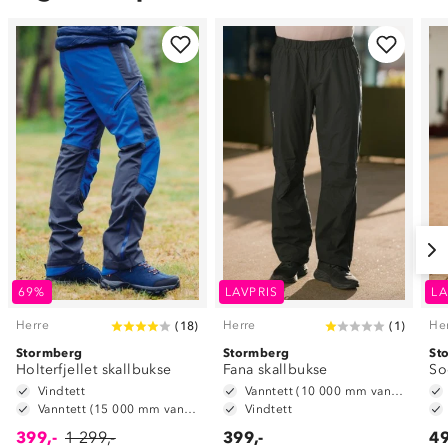
69%
LAVPRIS
LA
Herre
Herre
He
(
18
)
(
1
)
Stormberg
Stormberg
St
Holterfjellet skallbukse
Fana skallbukse
So
Vindtett
Vanntett (10 000 mm vannsøyle)
Vanntett (15 000 mm vannsøyle)
Vindtett
399,-
1 299,-
399,-
49