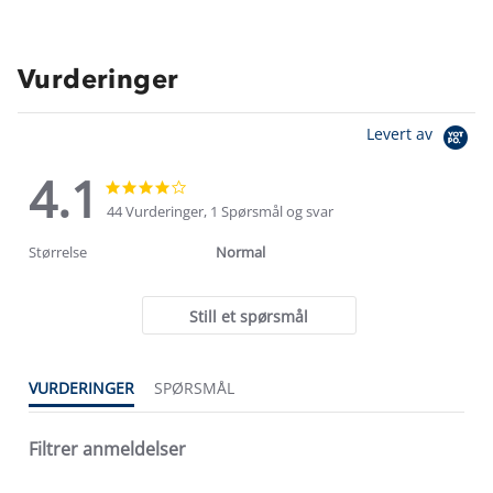
Vurderinger
Levert av
4.1
4.1
4.1
star
star
44 Vurderinger, 1 Spørsmål og svar
rating
rating
Størrelse
Normal
Still et spørsmål
VURDERINGER
SPØRSMÅL
Filtrer anmeldelser