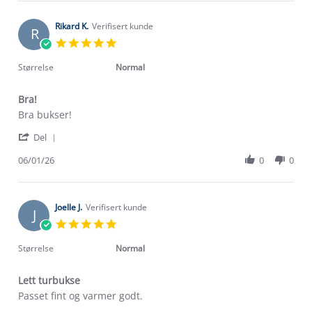
Sigrún
2026
E.
on
Rikard K.
Verifisert kunde
R
8
5.0
Jan
star
2026
rating
Størrelse
Normal
Bra!
Review
review
Bra bukser!
by
stating
'
Rikard
Bra!
Del
Share
K.
Review
06/01/26
0
0
on
by
6
Rikard
Jan
K.
2026
on
Joelle J.
Verifisert kunde
J
6
5.0
Jan
star
2026
rating
Størrelse
Normal
Lett turbukse
Review
review
Passet fint og varmer godt.
by
stating