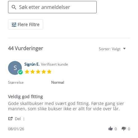
Search
Flere Filtre
Reviews
44 Vurderinger
Sorter:
Valgt
Sigrún E.
Verifisert kunde
S
5.0
star
rating
Størrelse
Normal
Veldig god fitting
Review
review
Gode skallbukser med svært god fitting. Første gang sier
by
stating
mannen, som slike bukser ikke er allt for vide over lår.
Sigrún
Veldig
'
E.
god
Del
Share
on
fitting
Review
08/01/26
0
0
8
by
Jan