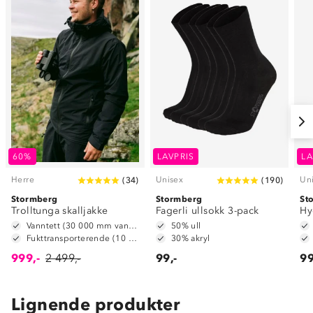
60%
LAVPRIS
LA
Herre
Unisex
Un
(
34
)
(
190
)
Stormberg
Stormberg
St
Trolltunga skalljakke
Fagerli ullsokk 3-pack
Hy
Vanntett (30 000 mm vannsøyle)
50% ull
Fukttransporterende (10 000 g/m2/24t)
30% akryl
999,-
2 499,-
99,-
99
Lignende produkter