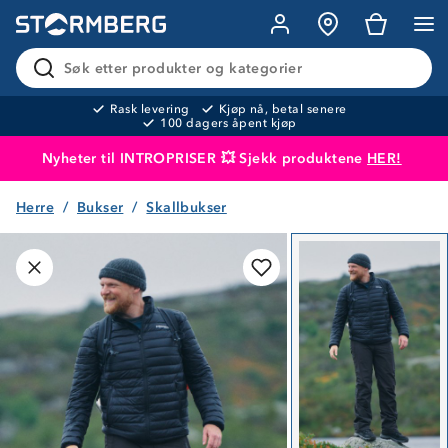
Søk etter produkter og kategorier
Rask levering
Kjøp nå, betal senere
100 dagers åpent kjøp
Nyheter til INTROPRISER 💥 Sjekk produktene
HER!
Herre
Bukser
Skallbukser
Produktet er lagt i handlekurven
Til kassen