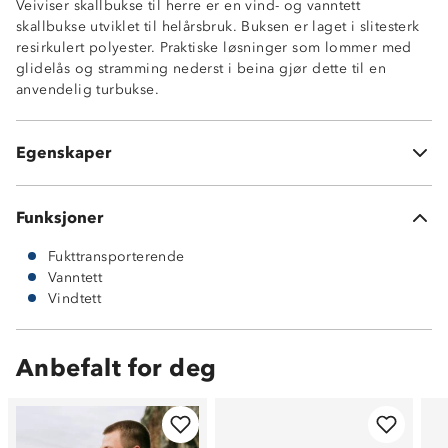
Veiviser skallbukse til herre er en vind- og vanntett
Meshfôr
skallbukse utviklet til helårsbruk. Buksen er laget i slitesterk
Glidelåslommer på front
resirkulert polyester. Praktiske løsninger som lommer med
Vannavstøtende glidelåser
glidelås og stramming nederst i beina gjør dette til en
Strikk i sidene av livet
anvendelig turbukse.
Lukking med knapp
Borrelåsstramming nederst i beina
100% resirkulert polyester
Egenskaper
ProreTex® 12-5 membran
Funksjoner
Fukttransporterende
Vanntett
Vindtett
Anbefalt for deg