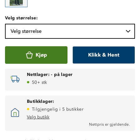
Velg størrelse:
Velg størrelse
Kjøp
Klikk & Hent
Nettlager:
-
på lager
50+ stk
Butikklager:
Tilgjengelig i 5 butikker
Velg butikk
Vindtett
Nettpris er gjeldende.
Vanntett (12 000 mm vannsøyle)
Fukttransporterende (5 000 g/ m2/ 24t)