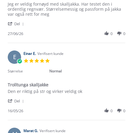
Review
review
Jeg er veldig fornøyd med skalljakka. Har testet den i
by
stating
ordentlig regnvær. Størrelsemessig og passform på jakka
Ivar
Jeg
var også rett for meg
H.
er
'
on
veldig
Del
Share
27
fornøyd
Review
27/06/26
0
0
Jun
med
by
2026
Ivar
H.
on
Einar E.
Verifisert kunde
E
27
5.0
Jun
star
2026
rating
Størrelse
Normal
Trolltunga skalljakke
Review
review
Den er riktig på str og virker veldig ok
by
stating
'
Einar
Trolltunga
Del
Share
E.
skalljakke
Review
16/05/26
0
0
on
by
16
Einar
May
E.
2026
on
Marat G.
Verifisert kunde