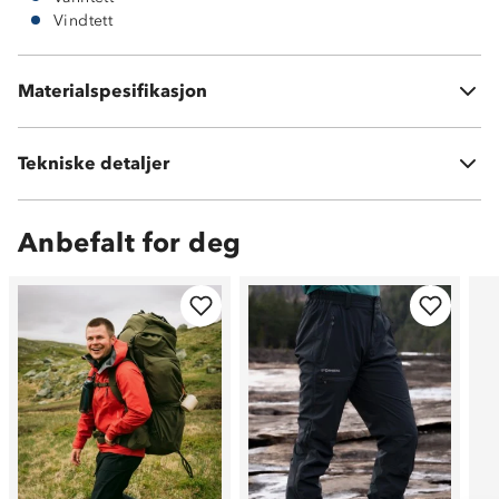
Vindtett
Ytterside: 100 % polyester
Innside: 100 % polyester
Materialspesifikasjon
Membran: ProreTex®
Tekniske detaljer
Vekt:
504 gram i str L
Anbefalt for deg