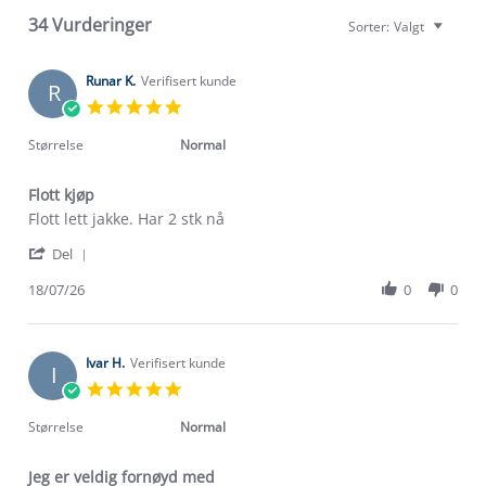
34 Vurderinger
Sorter:
Valgt
Runar K.
Verifisert kunde
R
5.0
star
rating
Størrelse
Normal
Flott kjøp
Review
review
Flott lett jakke. Har 2 stk nå
by
stating
'
Runar
Flott
Del
Share
K.
kjøp
Review
18/07/26
0
0
on
by
18
Runar
Jul
K.
2026
on
Ivar H.
Verifisert kunde
I
18
5.0
Jul
star
2026
rating
Størrelse
Normal
Jeg er veldig fornøyd med