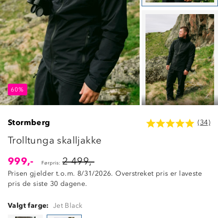
60%
60%
60%
Stormberg
(34)
Trolltunga skalljakke
999,-
2 499,-
Førpris:
Prisen gjelder t.o.m. 8/31/2026. Overstreket pris er laveste
pris de siste 30 dagene.
Valgt farge:
Jet Black