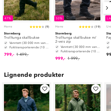
47%
50%
LA
Herre
Herre
Un
(
9
)
(
19
)
Stormberg
Stormberg
St
Trolltunga skallbukse
Trolltunga skallbukse m/
Fa
2-veis zip
Vanntett (30 000 mm vannsøyle)
Vanntett (30 000 mm vannsøyle)
Fukttransporterende (10 000 g/m2/24t)
Fukttransporterende (10 000 g/m2/24t)
799,-
1 499,-
99
999,-
1 999,-
Lignende produkter