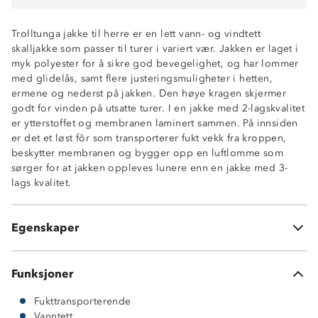
Trolltunga jakke til herre er en lett vann- og vindtett
skalljakke som passer til turer i variert vær. Jakken er laget i
myk polyester for å sikre god bevegelighet, og har lommer
Vanntett (30 000 mm vannsøyle)
med glidelås, samt flere justeringsmuligheter i hetten,
Fukttransporterende (10 000 g/m2/24t)
ermene og nederst på jakken. Den høye kragen skjermer
Vindtett
godt for vinden på utsatte turer. I en jakke med 2-lagskvalitet
Meshfôr
er ytterstoffet og membranen laminert sammen. På innsiden
Fast hette med stramming
er det et løst fôr som transporterer fukt vekk fra kroppen,
To glidelåslommer
beskytter membranen og bygger opp en luftlomme som
Vannavstøtende glidelåser
sørger for at jakken oppleves lunere enn en jakke med 3-
Enhåndsstramming nederst på jakken
lags kvalitet.
Borrelåsstramming i ermeåpningene
Høy krage
Funksjonell toppmodell
Egenskaper
2-lags skalljakke
Funksjoner
Fukttransporterende
Vanntett