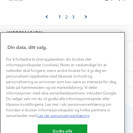
Norgesferie 🇳🇴
Våre butikker
by
12
Materialer
Hilde
May
Vask og vedlikehold
S.
Få turinspirasjon og tips her⛰
2026
Bedrift, barnehage og SFO
1
2
3
on
Personvern
EL-retur
12
Overnatte utendørs⛺
Presse
May
Samarbeide med oss?
INFORMASJON
2026
Store størrelser
Storms turtips🐿️
Jobbe hos oss?
Turmat oppskrifter
Din data, ditt valg.
OM OSS
Leirskole 🥾
Beredskap
For å forbedre brukeropplevelsen din brukes det
Barnehageansatt
TIPS OG RÅD
informasjonskapsler (cookies). Noen er nødvendige for at
nettsiden skal fungere, mens andre brukes for å gi deg en
Tips til hyttetur
personalisert opplevelse med tilpasset innhold og
AKTIVITETER
personalisering av annonser som kan være av interesse for deg,
både på hjemmesiden og via markedsføring. Vi deler
informasjonen med våre samarbeidspartnere, inkludert Google.
Du velger selv om du vil godta alle informasjonskapsler eller
tilpasse innstillingene. Les mer i vår personvernerklæring om
hvordan vi bruker informasjonskapsler og hvilke partnere vi
samarbeider med.
Les vår personvernserklæring
Du betaler enkelt med
Godta alle