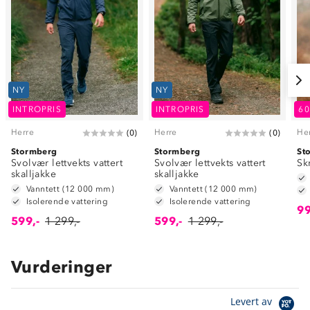
NY
NY
INTROPRIS
INTROPRIS
6
Herre
Herre
He
(
0
)
(
0
)
Stormberg
Stormberg
St
Svolvær lettvekts vattert
Svolvær lettvekts vattert
Sk
skalljakke
skalljakke
Vanntett (12 000 mm)
Vanntett (12 000 mm)
Isolerende vattering
Isolerende vattering
99
599,-
1 299,-
599,-
1 299,-
Vurderinger
Levert av