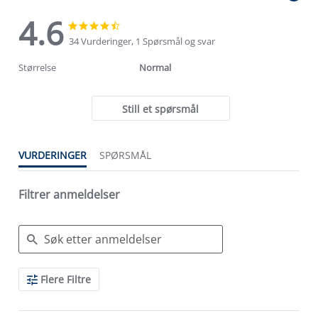
4.6
4.6
4.6
star
star
34 Vurderinger, 1 Spørsmål og svar
rating
rating
Størrelse
Normal
Still et spørsmål
VURDERINGER
SPØRSMÅL
Filtrer anmeldelser
Search
Flere Filtre
Reviews