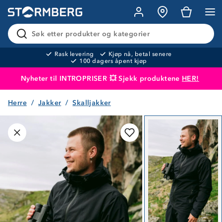
Søk etter produkter og kategorier
Rask levering
Kjøp nå, betal senere
100 dagers åpent kjøp
Nyheter til INTROPRISER 💥 Sjekk produktene
HER!
Herre
Jakker
Skalljakker
Produktet er lagt i handlekurven
Til kassen