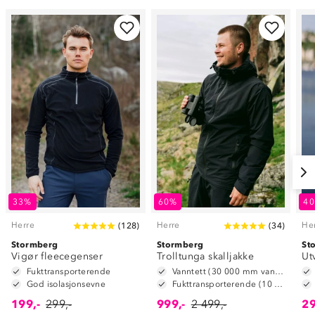
33%
60%
4
Herre
Herre
He
(
128
)
(
34
)
Stormberg
Stormberg
St
Vigør fleecegenser
Trolltunga skalljakke
Ut
Fukttransporterende
Vanntett (30 000 mm vannsøyle)
God isolasjonsevne
Fukttransporterende (10 000 g/m2/24t)
199,-
299,-
999,-
2 499,-
29