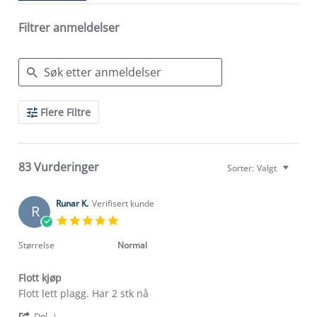
Filtrer anmeldelser
Search
Flere Filtre
Reviews
83 Vurderinger
Sorter:
Valgt
Runar K.
Verifisert kunde
R
5.0
star
rating
Størrelse
Normal
Flott kjøp
Review
review
Flott lett plagg. Har 2 stk nå
by
stating
'
Runar
Flott
Del