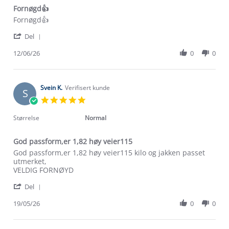
Fornøgd👍
Review
review
Fornøgd👍
by
stating
'
Johannes
Fornøgd
Del
Share
S.
👍
Review
12/06/26
0
0
on
by
12
Johannes
Jun
S.
2026
on
Svein K.
Verifisert kunde
S
12
5.0
Jun
star
2026
rating
Størrelse
Normal
God passform,er 1,82 høy veier115
Review
review
God passform,er 1,82 høy veier115 kilo og jakken passet
by
stating
utmerket,
Svein
God
VELDIG FORNØYD
K.
passform,er
'
on
1,82
Del
Share
19
høy
Review
19/05/26
0
0
May
veier115
Om Stormberg
by
2026
Svein
Verdigrunnlag