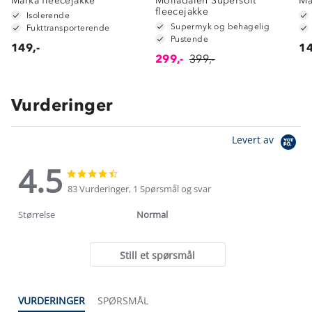
Marka fleecejakke
Molladalen Supersoft
Ma
fleecejakke
Isolerende
Supermyk og behagelig
Fukttransporterende
Pustende
149,-
14
299,-
399,-
Vurderinger
Levert av
4.5
4.5
4.5
star
star
83 Vurderinger, 1 Spørsmål og svar
rating
rating
Størrelse
Normal
Still et spørsmål
VURDERINGER
SPØRSMÅL