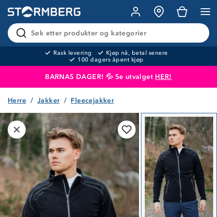
Søk etter produkter og kategorier
Rask levering
Kjøp nå, betal senere
100 dagers åpent kjøp
BARNAS DAGER! 💦 Se utvalget
HER!
Herre
Jakker
Fleecejakker
Produktet er lagt i handlekurven
Til kassen