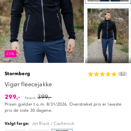
25%
25%
25%
Stormberg
(83)
Vigør fleecejakke
299,-
399,-
Førpris:
Prisen gjelder t.o.m. 8/31/2026. Overstreket pris er laveste
pris de siste 30 dagene.
Valgt farge:
Jet Black / Castlerock