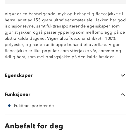
Vigør er en bestselgende, myk og behagelig fleecejakke til
herre laget av 155 gram ultrafleecemateriale. Jakken har god
isolasjonsevne, samt fukttransporterende egenskaper som
gjør at jakken også passer ypperlig som mellomplagg på de
ekstra kalde dagene. Vigør ultrafleece er strikket i 100%
polyester, og har en antinuppe-behandlet overflate. Vigør
Fukttransporterende
fleecejakke er like populær som ytterjakke vår, sommer og
God isolasjonsevne
tidlig høst, som mellomlagsjakke på den kalde årstiden.
To glidelåslommer
Enhåndsstramming rundt hoftene
Flatlock sømmer i kontrastfarge
Egenskaper
Antinuppe-behandlet
Funksjoner
Fukttransporterende
Anbefalt for deg