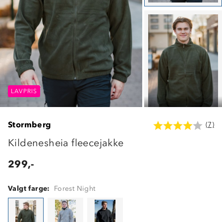
LAVPRIS
LAVPRIS
LAVPRIS
Stormberg
(7)
Kildenesheia fleecejakke
299,-
Valgt farge:
Forest Night