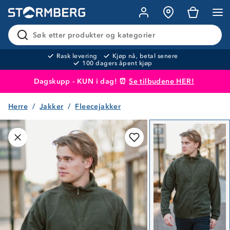
Søk etter produkter og kategorier
Rask levering
Kjøp nå, betal senere
100 dagers åpent kjøp
Dagskupp - KUN i dag! ⏰
Se tilbudene HER!
Herre
Jakker
Fleecejakker
Produktet er lagt i handlekurven
Til kassen