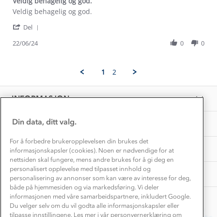
Veldig behagelig og god.
Dette trenger du til barnehagen
Review
review
Veldig behagelig og god.
Konkurransevinnere
1% til samfunnet
by
stating
Gravidklær
'
Veronika
Veldig
Del
Kundeklubb
Share
H.
behagelig
Inkludering
Review
Hvordan velge riktig turtøy?
22/06/24
0
0
on
og
Norgesferie 🇳🇴
Våre butikker
by
22
god.
Materialer
Veronika
Jun
Vask og vedlikehold
H.
Få turinspirasjon og tips her⛰
2024
Bedrift, barnehage og SFO
1
2
on
Personvern
EL-retur
22
Overnatte utendørs⛺
Presse
Jun
Samarbeide med oss?
INFORMASJON
2024
Store størrelser
Storms turtips🐿️
Jobbe hos oss?
Turmat oppskrifter
Din data, ditt valg.
OM OSS
Leirskole 🥾
Beredskap
For å forbedre brukeropplevelsen din brukes det
Barnehageansatt
TIPS OG RÅD
informasjonskapsler (cookies). Noen er nødvendige for at
nettsiden skal fungere, mens andre brukes for å gi deg en
Tips til hyttetur
personalisert opplevelse med tilpasset innhold og
AKTIVITETER
personalisering av annonser som kan være av interesse for deg,
både på hjemmesiden og via markedsføring. Vi deler
informasjonen med våre samarbeidspartnere, inkludert Google.
Du velger selv om du vil godta alle informasjonskapsler eller
tilpasse innstillingene. Les mer i vår personvernerklæring om