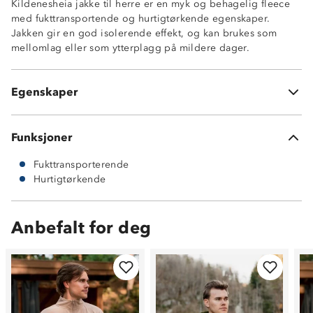
Kildenesheia jakke til herre er en myk og behagelig fleece
med fukttransportende og hurtigtørkende egenskaper.
Jakken gir en god isolerende effekt, og kan brukes som
Hurtigtørkende
mellomlag eller som ytterplagg på mildere dager.
Fukttransporterende
Antinuppebehandlet
260g microfleece kvalitet av 100% polyester
Egenskaper
To stikklommer i sidesømmene
Funksjoner
Fukttransporterende
Hurtigtørkende
Anbefalt for deg