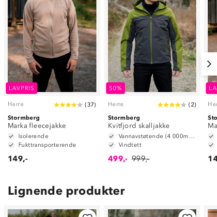
LAVPRIS
50%
LA
Herre
Herre
He
(
37
)
(
2
)
Stormberg
Stormberg
St
Marka fleecejakke
Kvitfjord skalljakke
Ma
Isolerende
Vannavstøtende (4 000mm vannsøyle)
Fukttransporterende
Vindtett
149,-
499,-
999,-
14
Lignende produkter