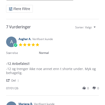
Search
Flere Filtre
Reviews
7 Vurderinger
Sorter:
Valgt
Asghar A.
Verifisert kunde
A
5.0
star
rating
Størrelse
Normal
-12 Anbefales!!
Review
review
-12 og trenger ikke noe annet enn t shorte under. Myk og
by
stating
behagelig.
Asghar
-12
'
A.
Anbefales!!
Del
Share
on
Review
07/01/26
0
0
7
by
Jan
Asghar
2026
A.
on
Mariana B.
Verifisert kunde