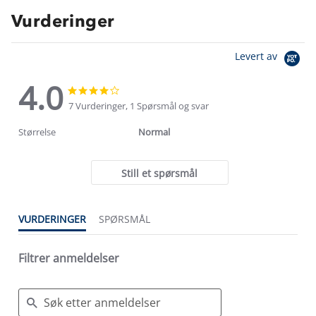
Vurderinger
Levert av
4.0
4.0
4.0
star
star
7 Vurderinger, 1 Spørsmål og svar
rating
rating
Størrelse
Normal
Still et spørsmål
VURDERINGER
SPØRSMÅL
Filtrer anmeldelser