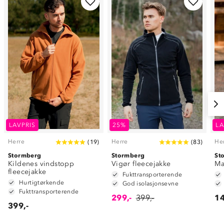
LAVPRIS
25%
LA
Herre
Herre
He
(
19
)
(
83
)
Stormberg
Stormberg
St
Kildenes vindstopp
Vigør fleecejakke
Ma
fleecejakke
Fukttransporterende
Hurtigtørkende
God isolasjonsevne
Fukttransporterende
299,-
399,-
14
399,-