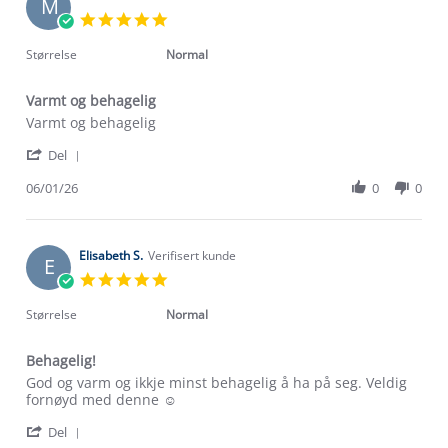
M
7
5.0
Jan
star
2026
rating
Størrelse
Normal
Varmt og behagelig
Review
review
Varmt og behagelig
by
stating
'
Mariana
Varmt
Del
Share
B.
og
Review
06/01/26
0
0
on
behagelig
by
6
Mariana
Jan
B.
2026
on
Elisabeth S.
Verifisert kunde
E
6
5.0
Jan
star
2026
rating
Størrelse
Normal
Behagelig!
Review
review
God og varm og ikkje minst behagelig å ha på seg. Veldig
by
stating
fornøyd med denne ☺️
Elisabeth
Behagelig!
'
S.
Del
Share