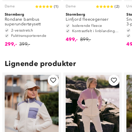
Dame
Dame
Un
(
1
)
(
2
)
Stormberg
Stormberg
St
Rondane bambus
Linfjord fleecegenser
Sn
superundertøysett
3-
Isolerende fleece
2-veisstretch
Kontrastfelt i linblanding på albuene
Fukttransporterende
499,-
899,-
299,-
399,-
49
Lignende produkter