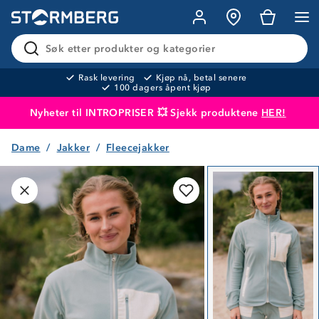
Søk etter produkter og kategorier
Rask levering
Kjøp nå, betal senere
100 dagers åpent kjøp
Nyheter til INTROPRISER 💥 Sjekk produktene
HER!
Dame
Jakker
Fleecejakker
Produktet er lagt i handlekurven
Til kassen