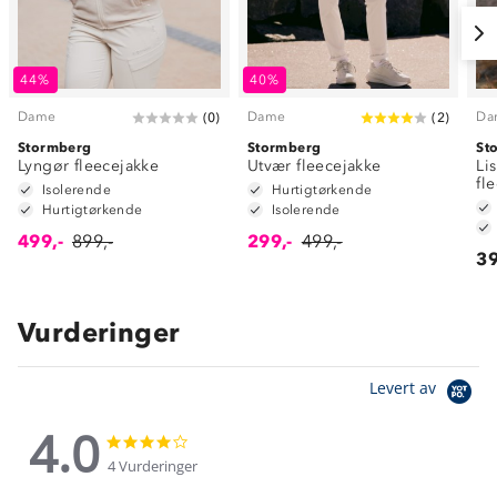
44%
40%
Dame
Dame
Da
(
0
)
(
2
)
Stormberg
Stormberg
St
Lyngør fleecejakke
Utvær fleecejakke
Li
fl
Isolerende
Hurtigtørkende
Hurtigtørkende
Isolerende
499,-
899,-
299,-
499,-
39
Vurderinger
Levert av
4.0
4.0
4.0
star
star
4 Vurderinger
rating
rating