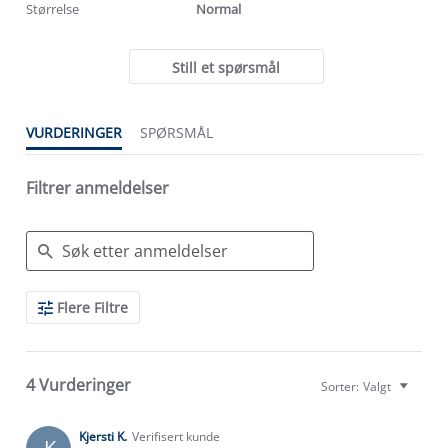
Størrelse
Normal
Still et spørsmål
VURDERINGER
SPØRSMÅL
Filtrer anmeldelser
Search
Flere Filtre
Reviews
4 Vurderinger
Sorter:
Valgt
Kjersti K.
Verifisert kunde
K