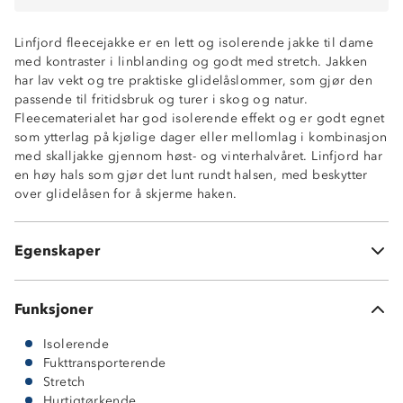
Linfjord fleecejakke er en lett og isolerende jakke til dame
med kontraster i linblanding og godt med stretch. Jakken
har lav vekt og tre praktiske glidelåslommer, som gjør den
passende til fritidsbruk og turer i skog og natur.
Fleecematerialet har god isolerende effekt og er godt egnet
som ytterlag på kjølige dager eller mellomlag i kombinasjon
Isolerende fleece
med skalljakke gjennom høst- og vinterhalvåret. Linfjord har
Kontrastfelt i linblanding på albuene
en høy hals som gjør det lunt rundt halsen, med beskytter
Stretch
over glidelåsen for å skjerme haken.
2 glidelåslommer i sidene
1 brystlomme med glidelås
Elastiske avslutninger
Egenskaper
Høy hals med hakebeskytter på glidelåsen
Funksjoner
Isolerende
Fukttransporterende
Stretch
Hurtigtørkende