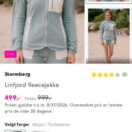
50%
50%
50%
Stormberg
(4)
Linfjord fleecejakke
499,-
999,-
Førpris:
Prisen gjelder t.o.m. 8/31/2026. Overstreket pris er laveste
pris de siste 30 dagene.
Valgt farge:
Abyss / Turtledove