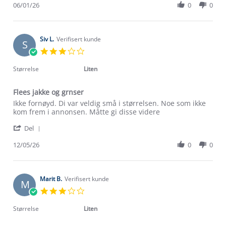
Review
06/01/26
0
0
6
by
Jan
Synøve
2026
E.
on
Siv L.
Verifisert kunde
S
6
3.0
Jan
star
2026
rating
Størrelse
Liten
Flees jakke og grnser
Review
review
Ikke fornøyd. Di var veldig små i størrelsen. Noe som ikke
by
stating
kom frem i annonsen. Måtte gi disse videre
Om Stormberg
Siv
Flees
'
L.
jakke
Del
Share
on
og
Verdigrunnlag
Review
12/05/26
0
0
12
grnser
by
May
Klima og miljø
Siv
2026
Trelagsprinsippet barn
L.
Kundeservice
on
Marit B.
Verifisert kunde
Etisk handel
M
Alt du trenger til Norgesferien
12
3.0
Kontakt oss
May
star
Dyreetikk
2026
Dette trenger du til barnehagen
rating
Størrelse
Liten
Konkurransevinnere
1% til samfunnet