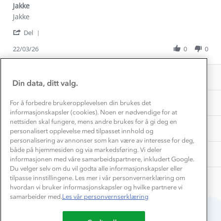
Gravidklær
Jakke
Kundeklubb
Inkludering
Review
review
Jakke
Hvordan velge riktig turtøy?
by
stating
Norgesferie 🇳🇴
Våre butikker
'
Marit
Jakke
Del
Materialer
Vask og vedlikehold
Share
B.
Få turinspirasjon og tips her⛰
Bedrift, barnehage og SFO
Review
22/03/26
0
0
on
Personvern
by
22
EL-retur
Marit
Overnatte utendørs⛺
Mar
Presse
Samarbeide med oss?
B.
2026
INFORMASJON
Store størrelser
on
Din data, ditt valg.
Storms turtips🐿️
22
Jobbe hos oss?
Mar
Turmat oppskrifter
OM OSS
For å forbedre brukeropplevelsen din brukes det
Leirskole 🥾
2026
informasjonskapsler (cookies). Noen er nødvendige for at
Beredskap
nettsiden skal fungere, mens andre brukes for å gi deg en
Barnehageansatt
TIPS OG RÅD
personalisert opplevelse med tilpasset innhold og
personalisering av annonser som kan være av interesse for deg,
Tips til hyttetur
både på hjemmesiden og via markedsføring. Vi deler
AKTIVITETER
informasjonen med våre samarbeidspartnere, inkludert Google.
Du velger selv om du vil godta alle informasjonskapsler eller
tilpasse innstillingene. Les mer i vår personvernerklæring om
hvordan vi bruker informasjonskapsler og hvilke partnere vi
samarbeider med.
Les vår personvernserklæring