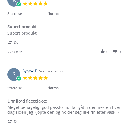
5.0
star
rating
Størrelse
Normal
Supert produkt
Review
review
Supert produkt
by
stating
'
Kjersti
Supert
Del
Share
K.
produkt
Review
22/03/26
0
0
on
by
22
Kjersti
Mar
K.
2026
on
Synøve E.
Verifisert kunde
S
22
5.0
Mar
star
2026
rating
Størrelse
Normal
Linnfjord fleecejakke
Review
review
Meget behagelig, god passform. Har gått i den nesten hver
by
stating
dag siden jeg kjøpte den og holder seg like fin etter vask :)
Synøve
Linnfjord
'
E.
fleecejakke
Del
Share
on