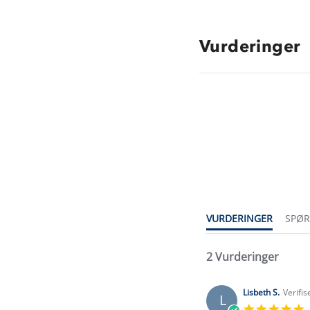
Vurderinger
5.0
star
rating
VURDERINGER
SPØ
2 Vurderinger
Lisbeth S.
Verifis
L
5