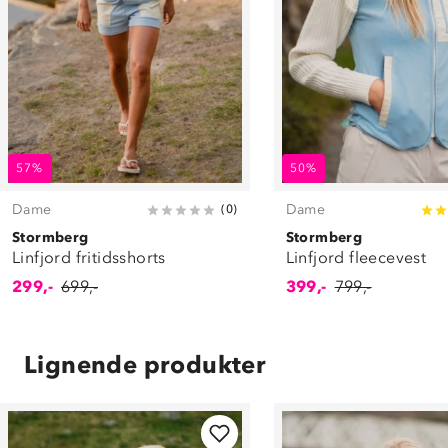
57%
50%
Dame
Dame
(
0
)
Stormberg
Stormberg
Linfjord fritidsshorts
Linfjord fleecevest
299,-
699,-
399,-
799,-
Lignende produkter