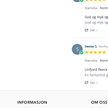
s
r
Størrelse
Norm
God og myk og
Review
review
God og myk og
by
stating
'
Lisbeth
God
Del
Shar
S.
og
Revi
on
myk
by
10
og
Lisbe
Jan
perfekt
Steinar S.
Verifis
S
S.
2026
5
on
s
10
r
Størrelse
Norm
Jan
2026
Linfjord fleec
Review
review
En fantastisk 
by
stating
'
Steinar
Linfjord
Del
Shar
S.
fleece
Revi
on
dame
by
6
Stein
Jan
INFORMASJON
OM OSS
S.
2026
on