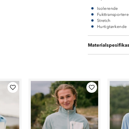
Isolerende
Fukttransporter
Stretch
Hurtigtørkende
Hovedstoff: 100
Materialspesifika
Kontraststoff: 5