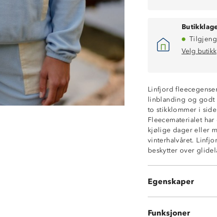
Butikklage
Tilgjeng
Velg butikk
Linfjord fleecegenser
linblanding og godt 
to stikklommer i sid
Fleecematerialet har
Isolerende flee
kjølige dager eller 
Kontrastfelt i l
vinterhalvåret. Linfj
Stretch
beskytter over glidel
2 stikklommer i
1 avlang frontl
Elastiske avslut
Egenskaper
Høy hals med ha
Funksjoner