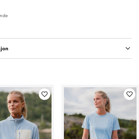
ende
 % polyester
sjon
5 % lin, 45 % bomull