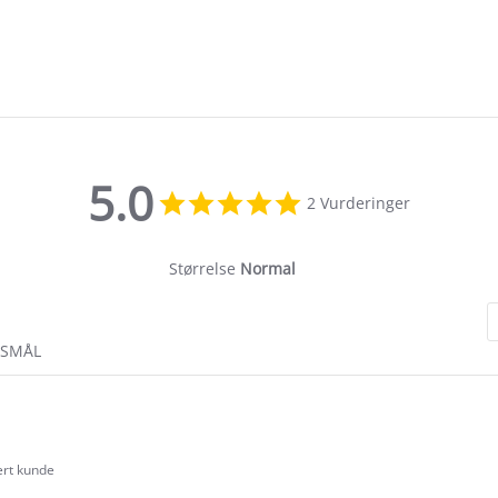
5.0
5.0
2 Vurderinger
star
rating
Størrelse
Normal
RSMÅL
ert kunde
.0