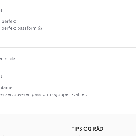
tar
ating
al
 perfekt
 perfekt passform 👍
e
ew
th
ert kunde
.0
tar
ating
al
e dame
genser, suveren passform og super kvalitet.
e
ew
ar
TIPS OG RÅD