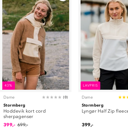
43%
LAVPRIS
Dame
Dame
(
0
)
Stormberg
Stormberg
Hoddevik kort cord
Lyngør Half Zip flee
sherpagenser
399,-
699,-
399,-