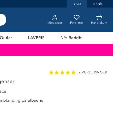
Privat
Bedrift
Mine sider
Favoritter
Handlekurv
Outlet
LAVPRIS
NY: Bedrift
2 VURDERINGER
44%
genser
eece
 linblanding på albuene