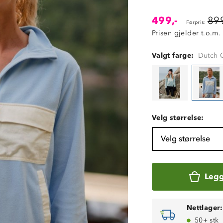
499,-
899
Førpris:
Prisen gjelder t.o.m.
Valgt farge:
Dutch C
Velg størrelse:
Velg størrelse
Legg
Nettlager:
50+ stk