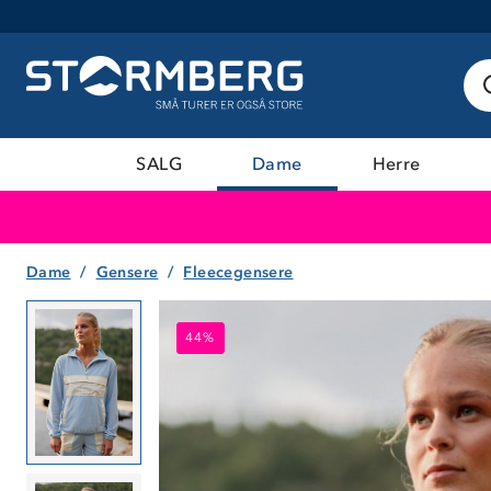
SALG
Dame
Herre
Dame
Gensere
Fleecegensere
44%
44%