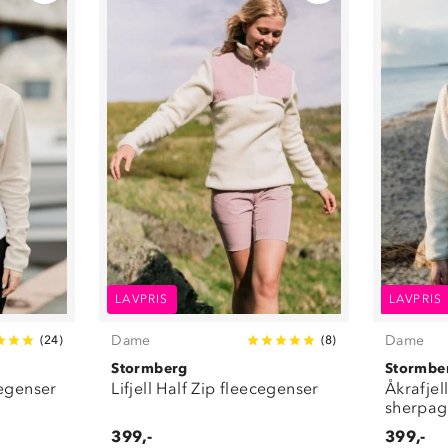
LAVPRIS
LAVPRIS
Dame
Dame
(
24
)
(
8
)
Stormberg
Stormbe
cegenser
Lifjell Half Zip fleecegenser
Åkrafjel
sherpag
399,-
399,-