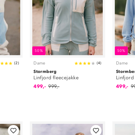
50%
50%
Dame
Dame
(
2
)
(
4
)
Stormberg
Stormbe
Linfjord fleecejakke
Linfjord
499,-
999,-
499,-
9