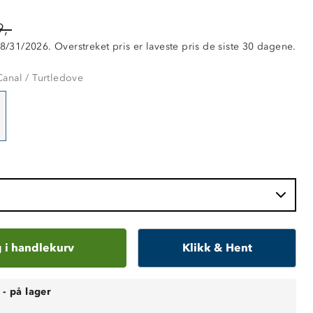
,-
 8/31/2026. Overstreket pris er laveste pris de siste 30 dagene.
anal / Turtledove
 i handlekurv
Klikk & Hent
-
på lager