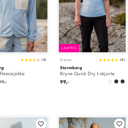
LAVPRIS
Dame
(
4
)
(
4
)
rg
Stormberg
 fleecejakke
Bryne Quick Dry t-skjorte
99,-
99,-