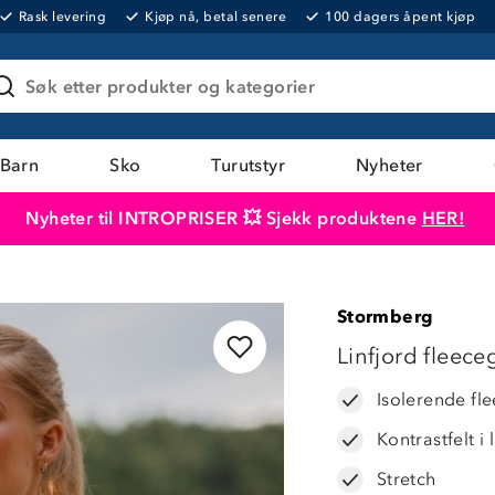
Rask levering
Kjøp nå, betal senere
100 dagers åpent kjøp
Søk etter produkter og kategorier
Barn
Sko
Turutstyr
Nyheter
Nyheter til INTROPRISER 💥 Sjekk produktene
HER!
Produktet er lagt i handlekurven
Til kassen
Stormberg
44%
Linfjord fleece
Isolerende fl
Kontrastfelt i
Stretch