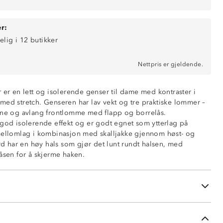
r:
elig i 12 butikker
Nettpris er gjeldende.
 er en lett og isolerende genser til dame med kontraster i
med stretch. Genseren har lav vekt og tre praktiske lommer –
ene og avlang frontlomme med flapp og borrelås.
 god isolerende effekt og er godt egnet som ytterlag på
ce
mellomlag i kombinasjon med skalljakke gjennom høst- og
inblanding på albuene
ord har en høy hals som gjør det lunt rundt halsen, med
åsen for å skjerme haken.
 sidene
omme med flapp og borrelås
ninger
kebeskytter på glidelåsen