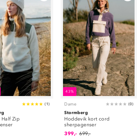
43%
Dame
(
1
)
(
0
)
rg
Stormberg
l Half Zip
Hoddevik kort cord
enser
sherpagenser
399,-
699,-