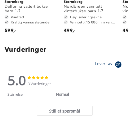
Stormberg
Stormberg
St
Dalfonna vattert bukse
Nordbreen vanntett
No
barn 1-7
vinterbukse barn 1-7
vi
Vindtett
Høy isoleringsevne
Kraftig vannavstøtende
Vanntett (15 000 mm vannsøyle)
599,-
499,-
49
Vurderinger
Levert av
5.0
5.0
5.0
star
star
3 Vurderinger
rating
rating
Størrelse
Normal
Still et spørsmål