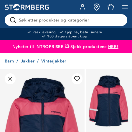
Søk etter produkter og kategorier
Rask levering
Kjøp nå, betal senere
100 dagers åpent kjøp
Nyheter til INTROPRISER 💥 Sjekk produktene
HER!
Barn
Jakker
Vinterjakker
Produktet er lagt i handlekurven
Til kassen