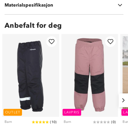
Materialspesifikasjon
100 % polyester
Anbefalt for deg
OUTLET
LAVPRIS
LA
Barn
Barn
Ba
(
10
)
(
0
)