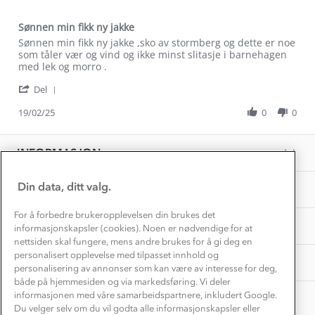
Dyreetikk
Dette trenger du til barnehagen
Sønnen min fikk ny jakke
Konkurransevinnere
1% til samfunnet
Review
review
Sønnen min fikk ny jakke ,sko av stormberg og dette er noe
Gravidklær
by
stating
som tåler vær og vind og ikke minst slitasje i barnehagen
Kundeklubb
Inkludering
Erik
Sønnen
med lek og morro .
Hvordan velge riktig turtøy?
F.
min
Norgesferie 🇳🇴
Våre butikker
'
on
fikk
Del
Materialer
Share
Vask og vedlikehold
19
ny
Få turinspirasjon og tips her⛰
Bedrift, barnehage og SFO
Review
19/02/25
0
0
Feb
jakke
Personvern
by
2025
EL-retur
Erik
Overnatte utendørs⛺
Presse
F.
Samarbeide med oss?
INFORMASJON
Store størrelser
on
Storms turtips🐿️
19
Jobbe hos oss?
Feb
Turmat oppskrifter
Din data, ditt valg.
OM OSS
Leirskole 🥾
2025
Beredskap
For å forbedre brukeropplevelsen din brukes det
Barnehageansatt
TIPS OG RÅD
informasjonskapsler (cookies). Noen er nødvendige for at
nettsiden skal fungere, mens andre brukes for å gi deg en
Tips til hyttetur
personalisert opplevelse med tilpasset innhold og
AKTIVITETER
personalisering av annonser som kan være av interesse for deg,
både på hjemmesiden og via markedsføring. Vi deler
informasjonen med våre samarbeidspartnere, inkludert Google.
Du velger selv om du vil godta alle informasjonskapsler eller