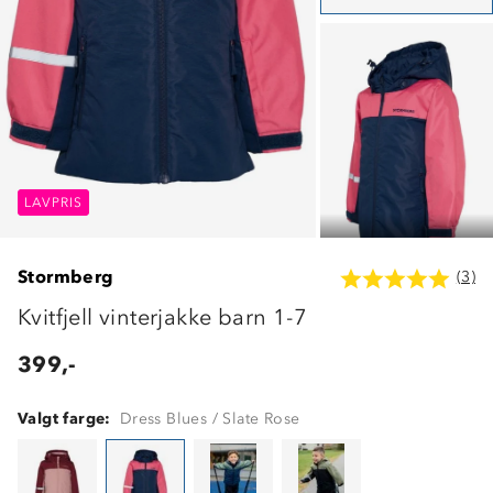
LAVPRIS
LAVPRIS
LAVPRIS
Stormberg
(3)
Kvitfjell vinterjakke barn 1-7
399,-
Valgt farge:
Dress Blues / Slate Rose