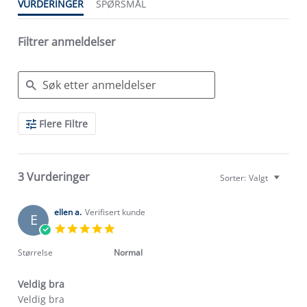
VURDERINGER
SPØRSMÅL
Filtrer anmeldelser
Search
Flere Filtre
Reviews
3 Vurderinger
Sorter:
Valgt
ellen a.
Verifisert kunde
E
5.0
star
rating
Størrelse
Normal
Veldig bra
Review
review
Veldig bra