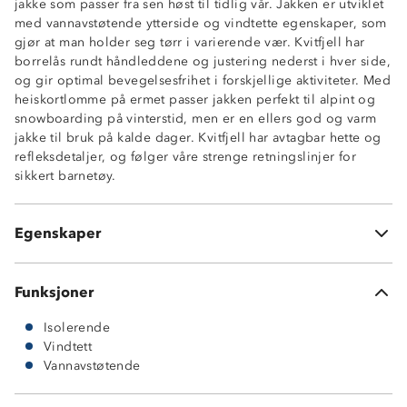
jakke som passer fra sen høst til tidlig vår. Jakken er utviklet
med vannavstøtende ytterside og vindtette egenskaper, som
gjør at man holder seg tørr i varierende vær. Kvitfjell har
borrelås rundt håndleddene og justering nederst i hver side,
Isolerende
og gir optimal bevegelsesfrihet i forskjellige aktiviteter. Med
Vannavstøtende (4000 mm vannsøyle)
heiskortlomme på ermet passer jakken perfekt til alpint og
Vindtett
snowboarding på vinterstid, men er en ellers god og varm
Avtagbar hette med justering
jakke til bruk på kalde dager. Kvitfjell har avtagbar hette og
Borrelås på ermer
refleksdetaljer, og følger våre strenge retningslinjer for
Heiskortlomme med glidelås
sikkert barnetøy.
Justering nede i sidene
To glidelåslommer
Refleks på ermet
Egenskaper
Oeko-Tex Standard 100
Funksjoner
Isolerende
Vindtett
Vannavstøtende