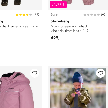
LAVPRIS
Barn
(
13
)
(
0
)
rg
Stormberg
attert selebukse barn
Nordbreen vanntett
vinterbukse barn 1-7
499,-