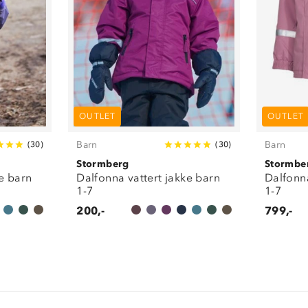
OUTLET
OUTLET
Barn
Barn
(
30
)
(
30
)
Stormberg
Stormbe
e barn
Dalfonna vattert jakke barn
Dalfonna
1-7
1-7
200,-
799,-