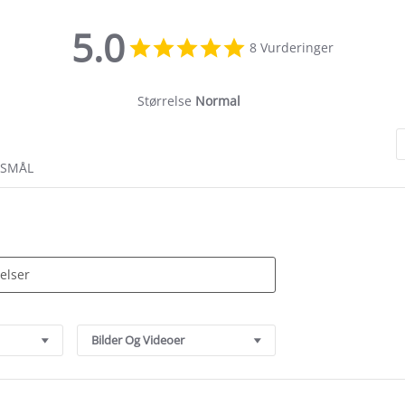
5.0
5.0
8 Vurderinger
star
rating
Størrelse
Normal
RSMÅL
Bilder Og Videoer