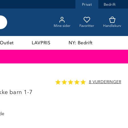
Privat
Bedrift
Mine sider
Favoritter
Handlekurv
Outlet
LAVPRIS
NY: Bedrift
8 VURDERINGER
akke barn 1-7
de