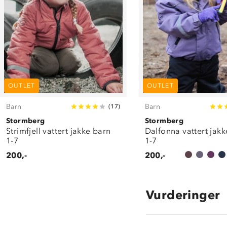
OUTLET
OUTLET
Barn
Barn
(
17
)
Stormberg
Stormberg
Strimfjell vattert jakke barn
Dalfonna vattert jakk
1-7
1-7
200,-
200,-
Vurderinger