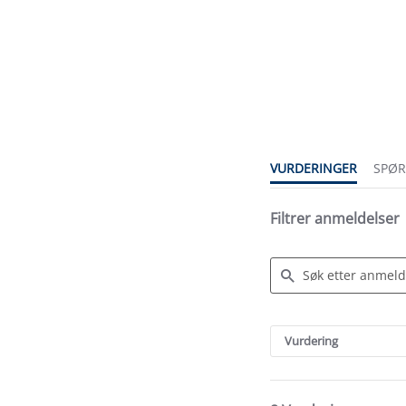
5.0
star
rating
VURDERINGER
SPØ
Filtrer anmeldelser
Search
Reviews
Vurdering