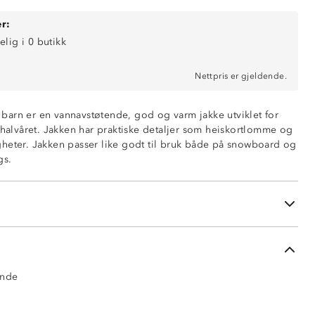
r:
elig i 0 butikk
Nettpris er gjeldende.
il barn er en vannavstøtende, god og varm jakke utviklet for
erhalvåret. Jakken har praktiske detaljer som heiskortlomme og
heter. Jakken passer like godt til bruk både på snowboard og
øyle
gs.
borrelås
e med strikk og borrelås
ende