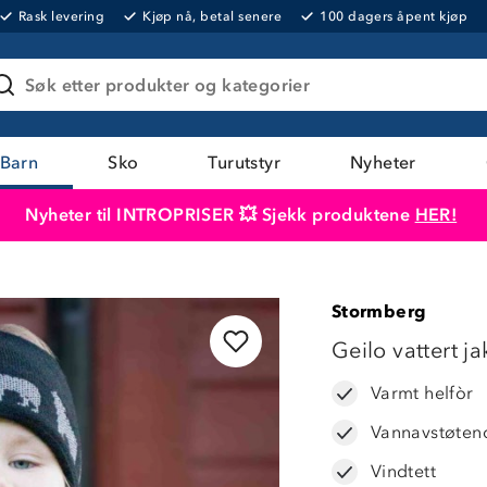
Rask levering
Kjøp nå, betal senere
100 dagers åpent kjøp
Søk etter produkter og kategorier
Barn
Sko
Turutstyr
Nyheter
Nyheter til INTROPRISER 💥 Sjekk produktene
HER!
Produktet er lagt i handlekurven
Til kassen
Stormberg
Geilo vattert j
Varmt helfòr
Vannavstøten
Vindtett