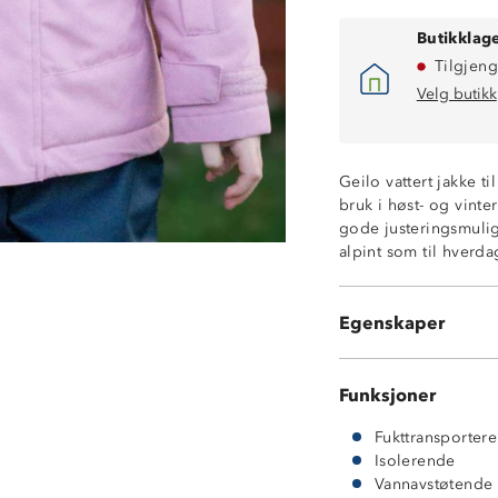
Butikklage
Tilgjeng
Velg butikk
Varmt helfòr
Vannavstøtende
Vindtett
Geilo vattert jakke t
100% polyester
bruk i høst- og vint
5-3 membran
gode justeringsmulig
5.000 mm vanns
alpint som til hverda
Heiskortlomme
2 lommer
Stormklaff med 
Egenskaper
Regulerbar hett
Funksjoner
Fukttransporter
Isolerende
Vannavstøtende