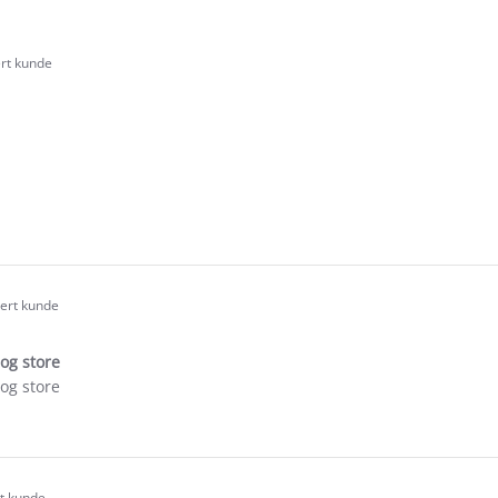
ert kunde
.0
tar
ating
e
ew
d
sert kunde
.0
tar
og store
ating
og store
e
ew
ll
rt kunde