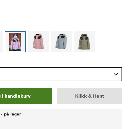
 i handlekurv
Klikk & Hent
-
på lager