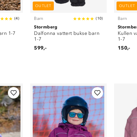
OUTLET
OUTLET
Barn
Barn
(
4
)
(
10
)
Stormberg
Stormbe
arn 1-7
Dalfonna vattert bukse barn
Kullen v
1-7
1-7
599,-
150,-