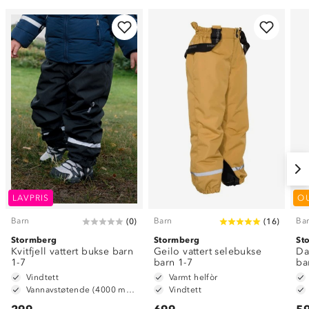
LAVPRIS
O
Barn
Barn
Ba
(
0
)
(
16
)
Stormberg
Stormberg
St
Kvitfjell vattert bukse barn
Geilo vattert selebukse
Da
1-7
barn 1-7
ba
Vindtett
Varmt helfòr
Vannavstøtende (4000 mm vannsøyle)
Vindtett