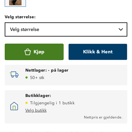
Velg størrelse:
Velg størrelse
Kjøp
Klikk & Hent
Nettlager:
-
på lager
50+ stk
Butikklager:
Tilgjengelig i 1 butikk
Velg butikk
Varmt helfòr
Nettpris er gjeldende.
Vindtett
Kraftig vannavstøtende