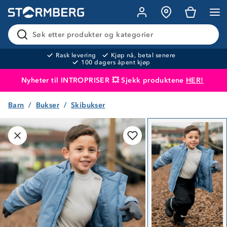
Søk etter produkter og kategorier
Rask levering
Kjøp nå, betal senere
100 dagers åpent kjøp
Nyheter til INTROPRISER 💥 Sjekk produktene
HER!
Barn
Bukser
Skibukser
Produktet er lagt i handlekurven
Til kassen