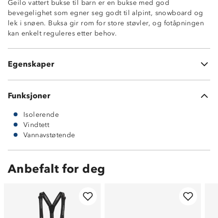
Geilo vattert bukse til barn er en bukse med god
5-3 membran
bevegelighet som egner seg godt til alpint, snowboard og
Borrelåsstramming nederst i beinene
lek i snøen. Buksa gir rom for store støvler, og fotåpningen
Dobbel knappehullsløsning i front
kan enkelt reguleres etter behov.
Beltehemper
Forsterkninger på innsiden av leggen
Trikotfôr på innsiden
Egenskaper
100% polyester
Funksjoner
Isolerende
Vindtett
Vannavstøtende
Anbefalt for deg