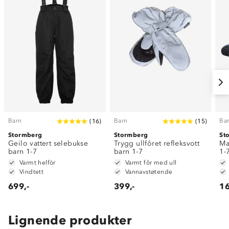
Barn
Barn
Ba
(
16
)
(
15
)
Stormberg
Stormberg
St
Geilo vattert selebukse
Trygg ullfôret refleksvott
Ma
barn 1-7
barn 1-7
1-
Varmt helfòr
Varmt fôr med ull
Vindtett
Vannavstøtende
699,-
399,-
16
Lignende produkter