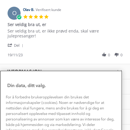
Dec
Alt du trenger til Norgesferien
N.
2023
Kontakt oss
on
Olav B.
Verifisert kunde
Dyreetikk
O
23
Dette trenger du til barnehagen
5.0
Dec
Konkurransevinnere
star
1% til samfunnet
Ser veldig bra ut, er
2023
rating
Gravidklær
Review
review
Ser veldig bra ut, er ikke prøvd enda, skal være
Kundeklubb
Inkludering
by
stating
julepresanger!
Hvordan velge riktig turtøy?
Olav
Ser
Norgesferie 🇳🇴
Våre butikker
'
B.
veldig
Del
Materialer
Share
Vask og vedlikehold
on
bra
Få turinspirasjon og tips her⛰
Bedrift, barnehage og SFO
Review
19/11/23
0
0
19
ut,
Personvern
by
Nov
er
EL-retur
Olav
Overnatte utendørs⛺
2023
Presse
B.
Samarbeide med oss?
INFORMASJON
Store størrelser
on
Storms turtips🐿️
19
Jobbe hos oss?
Nov
Turmat oppskrifter
Din data, ditt valg.
OM OSS
Leirskole 🥾
2023
Beredskap
For å forbedre brukeropplevelsen din brukes det
Barnehageansatt
TIPS OG RÅD
informasjonskapsler (cookies). Noen er nødvendige for at
nettsiden skal fungere, mens andre brukes for å gi deg en
Tips til hyttetur
personalisert opplevelse med tilpasset innhold og
AKTIVITETER
personalisering av annonser som kan være av interesse for deg,
både på hjemmesiden og via markedsføring. Vi deler