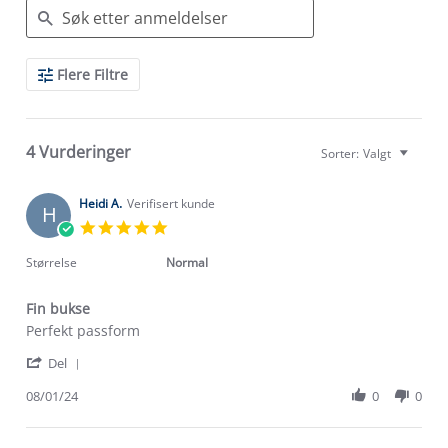
Search
Flere Filtre
Reviews
4 Vurderinger
Sorter:
Valgt
Heidi A.
Verifisert kunde
H
5.0
star
rating
Størrelse
Normal
Fin bukse
Review
review
Perfekt passform
by
stating
'
Heidi
Fin
Del
Share
A.
bukse
Review
08/01/24
0
0
on
by
8
Heidi
Jan
A.