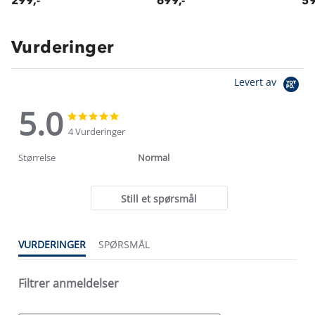
299,-
699,-
59
Vurderinger
Levert av
5.0
5.0
5.0
star
star
4 Vurderinger
rating
rating
Størrelse
Normal
Still et spørsmål
VURDERINGER
SPØRSMÅL
Filtrer anmeldelser