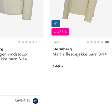
NY
LAVPRIS
Barn
(
0
)
(
0
)
rg
Stormberg
en vindstopp
Marka fleecejakke barn 8-14
akke barn 8-14
149,-
Levert av