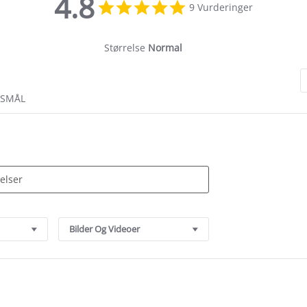
4.8
4.8
9 Vurderinger
star
rating
Størrelse
Normal
RSMÅL
Bilder Og Videoer