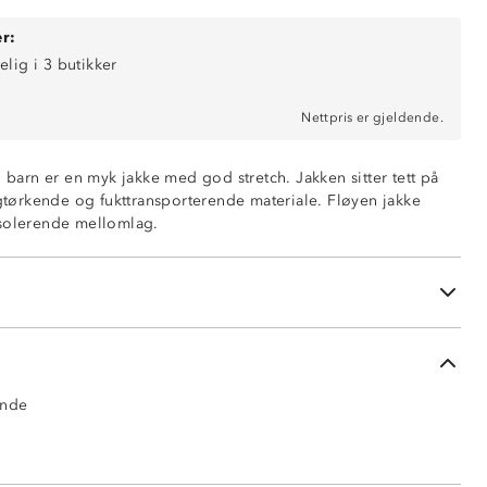
r:
elig i 3 butikker
Nettpris er gjeldende.
l barn er en myk jakke med god stretch. Jakken sitter tett på
igtørkende og fukttransporterende materiale. Fløyen jakke
isolerende mellomlag.
ende
e
ende