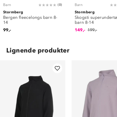
Barn
Barn
(
0
)
Stormberg
Stormberg
Bergen fleecelongs barn 8-
Skogsti superundertø
14
barn 8-14
99,-
149,-
199,-
Lignende produkter