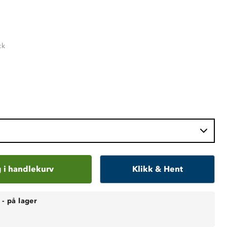
ck
 i handlekurv
Klikk & Hent
-
på lager