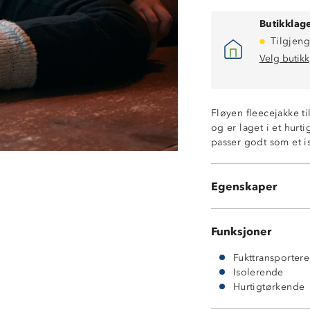
Butikklage
Tilgjeng
Velg butikk
Fløyen fleecejakke ti
og er laget i et hurt
passer godt som et 
Fukttransporter
Hurtigtørkende
Isolerende
Egenskaper
160 g ultrafleec
Funksjoner
Fukttransporter
Isolerende
Hurtigtørkende