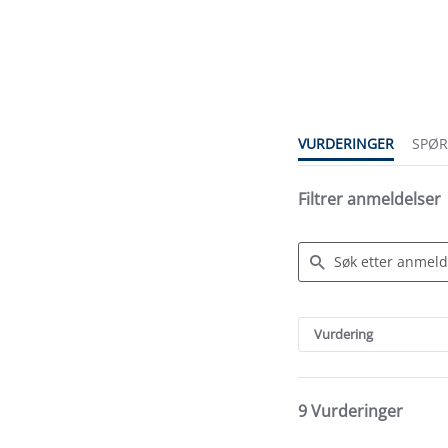
4.8
star
rating
VURDERINGER
SPØ
Filtrer anmeldelser
Search
Reviews
Vurdering
9 Vurderinger