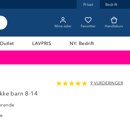
Privat
Bedrift
Mine sider
Favoritter
Handlekurv
Outlet
LAVPRIS
NY: Bedrift
9 VURDERINGER
OUTLET
akke barn 8-14
erende
de