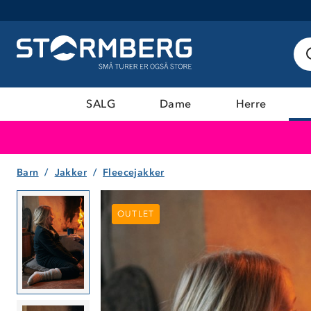
SALG
Dame
Herre
Barn
Jakker
Fleecejakker
OUTLET
OUTLET