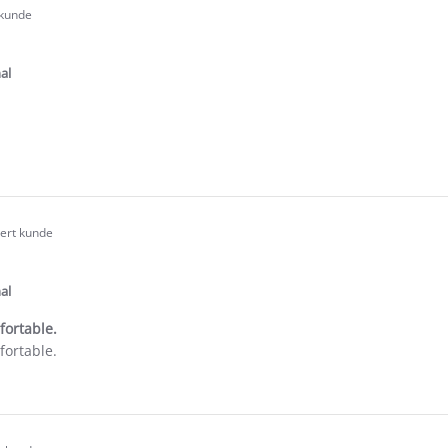
 kunde
.0
tar
ating
al
e
ew
sert kunde
.0
tar
ating
al
ortable.
ortable.
e
ew