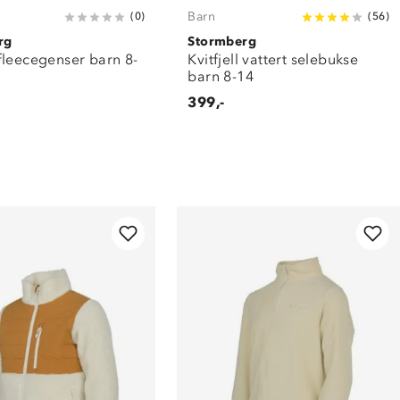
Barn
(
0
)
(
56
)
rg
Stormberg
fleecegenser barn 8-
Kvitfjell vattert selebukse
barn 8-14
399,-