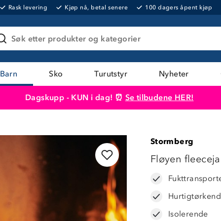
Rask levering
Kjøp nå, betal senere
100 dagers åpent kjøp
Søk etter produkter og kategorier
Barn
Sko
Turutstyr
Nyheter
Dagskupp - KUN i dag! ⏰
Se tilbudene HER!
Produktet er lagt i handlekurven
Til kassen
Stormberg
OUTLET
Fløyen fleecej
Fukttransport
Hurtigtørken
Isolerende