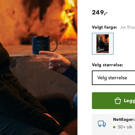
249,-
Valgt farge:
Jet Bla
Velg størrelse:
Velg størrelse
Legg
Nettlager:
50+ stk