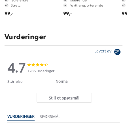
Isolerende
Isolerende
Stretch
Fukttransporterende
99,-
99,-
99
Vurderinger
Levert av
4.7
4.7
4.7
star
star
128 Vurderinger
rating
rating
Størrelse
Normal
Still et spørsmål
VURDERINGER
SPØRSMÅL