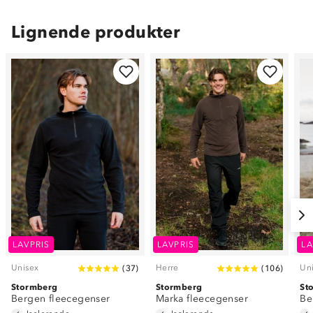
Lignende produkter
LAVPRIS
LAVPRIS
LA
Unisex
Herre
Un
(
37
)
(
106
)
Stormberg
Stormberg
St
Bergen fleecegenser
Marka fleecegenser
Be