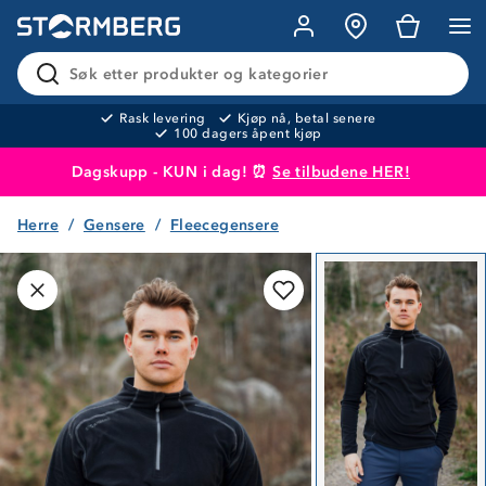
Søk etter produkter og kategorier
Rask levering
Kjøp nå, betal senere
100 dagers åpent kjøp
Dagskupp - KUN i dag! ⏰
Se tilbudene HER!
Herre
Gensere
Fleecegensere
Produktet er lagt i handlekurven
Til kassen