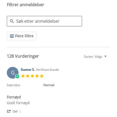
Filtrer anmeldelser
Search
Flere Filtre
Reviews
128 Vurderinger
Sorter:
Valgt
Gunvor S.
Verifisert kunde
G
5.0
star
rating
Størrelse
Normal
Fornøyd
Review
review
Godt fornøyd
by
stating
'
Gunvor
Fornøyd
Del
Share
S.