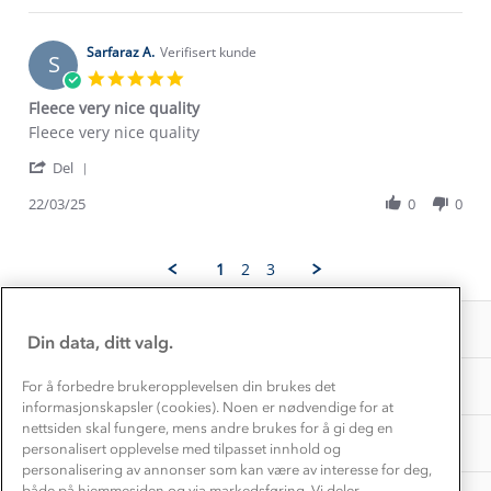
Klima og miljø
helge
May
Trelagsprinsippet barn
p.
2025
Kundeservice
on
Sarfaraz A.
Verifisert kunde
Etisk handel
S
30
Alt du trenger til Norgesferien
5.0
Kontakt oss
May
star
Dyreetikk
Fleece very nice quality
2025
rating
Dette trenger du til barnehagen
Review
review
Fleece very nice quality
Konkurransevinnere
1% til samfunnet
by
stating
Gravidklær
'
Sarfaraz
Fleece
Del
Kundeklubb
Share
A.
very
Inkludering
Hvordan velge riktig turtøy?
Review
22/03/25
0
0
on
nice
Norgesferie 🇳🇴
Våre butikker
by
22
quality
Materialer
Sarfaraz
Mar
Vask og vedlikehold
A.
Få turinspirasjon og tips her⛰
2025
Bedrift, barnehage og SFO
1
2
3
Personvern
on
EL-retur
22
Overnatte utendørs⛺
Presse
Mar
Samarbeide med oss?
INFORMASJON
2025
Store størrelser
Din data, ditt valg.
Storms turtips🐿️
Jobbe hos oss?
Turmat oppskrifter
OM OSS
For å forbedre brukeropplevelsen din brukes det
Leirskole 🥾
informasjonskapsler (cookies). Noen er nødvendige for at
Beredskap
nettsiden skal fungere, mens andre brukes for å gi deg en
Barnehageansatt
TIPS OG RÅD
personalisert opplevelse med tilpasset innhold og
personalisering av annonser som kan være av interesse for deg,
Tips til hyttetur
både på hjemmesiden og via markedsføring. Vi deler