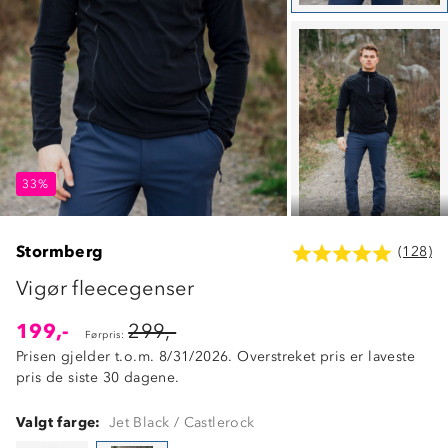
33%
33%
33%
Stormberg
(128)
Vigør fleecegenser
199,-
299,-
Førpris:
Prisen gjelder t.o.m. 8/31/2026. Overstreket pris er laveste
pris de siste 30 dagene.
Valgt farge:
Jet Black / Castlerock