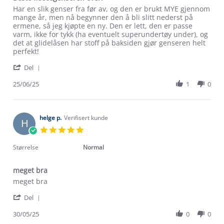
Review
review
Har en slik genser fra før av, og den er brukt MYE gjennom
by
stating
mange år, men nå begynner den å bli slitt nederst på
Anja
Beste
ermene, så jeg kjøpte en ny. Den er lett, den er passe
N.
fleecegenseren
varm, ikke for tykk (ha eventuelt superundertøy under), og
on
ever!
det at glidelåsen har stoff på baksiden gjør genseren helt
25
perfekt!
Jun
'
2025
Del
Share
Review
25/06/25
1
0
by
Anja
N.
on
helge p.
Verifisert kunde
H
25
5.0
Jun
star
2025
rating
Størrelse
Normal
meget bra
Review
review
meget bra
by
stating
Om Stormberg
'
helge
meget
Del
Share
p.
bra
Verdigrunnlag
Review
30/05/25
0
0
on
by
30