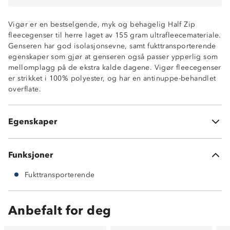
Vigør er en bestselgende, myk og behagelig Half Zip
fleecegenser til herre laget av 155 gram ultrafleecemateriale.
Genseren har god isolasjonsevne, samt fukttransporterende
egenskaper som gjør at genseren også passer ypperlig som
mellomplagg på de ekstra kalde dagene. Vigør fleecegenser
Fukttransporterende
er strikket i 100% polyester, og har en antinuppe-behandlet
God isolasjonsevne
overflate.
Glidelås i halsen
Enhåndsstramming rundt hoftene
Flatlock sømmer i kontrastfarge
Egenskaper
Antinuppe-behandlet
Funksjoner
Fukttransporterende
Anbefalt for deg