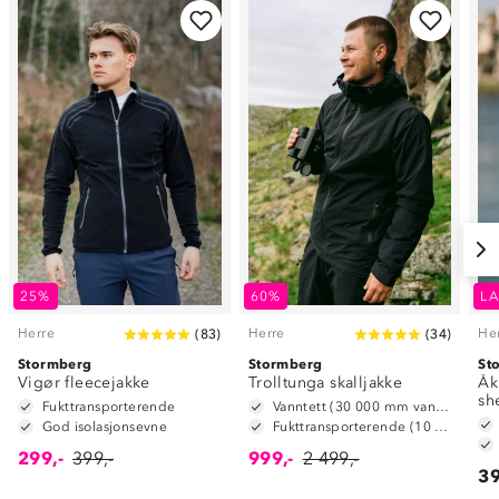
25%
60%
LA
Herre
Herre
He
(
83
)
(
34
)
Stormberg
Stormberg
St
Vigør fleecejakke
Trolltunga skalljakke
Åk
sh
Fukttransporterende
Vanntett (30 000 mm vannsøyle)
God isolasjonsevne
Fukttransporterende (10 000 g/m2/24t)
299,-
399,-
999,-
2 499,-
39