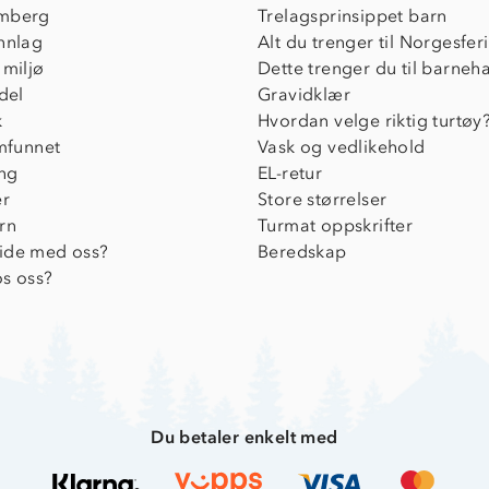
mberg
Trelagsprinsippet barn
nnlag
Alt du trenger til Norgesfer
 miljø
Dette trenger du til barneh
del
Gravidklær
k
Hvordan velge riktig turtøy
amfunnet
Vask og vedlikehold
ing
EL-retur
er
Store størrelser
rn
Turmat oppskrifter
ide med oss?
Beredskap
s oss?
Du betaler enkelt med