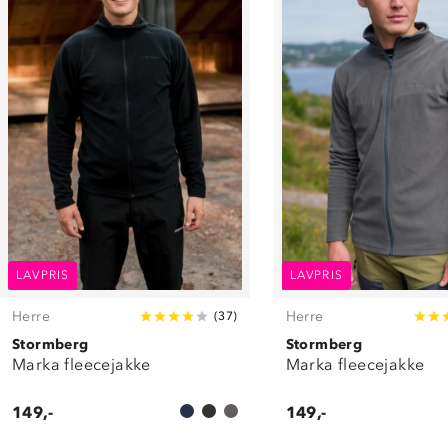
LAVPRIS
LAVPRIS
Herre
Herre
(
37
)
Stormberg
Stormberg
Marka fleecejakke
Marka fleecejakke
149,-
149,-