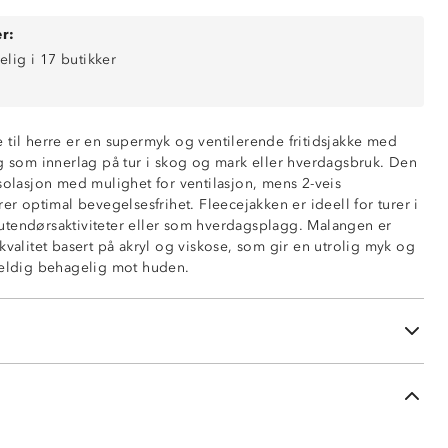
r:
elig i 17 butikker
 til herre er en supermyk og ventilerende fritidsjakke med
lg som innerlag på tur i skog og mark eller hverdagsbruk. Den
solasjon med mulighet for ventilasjon, mens 2-veis
rer optimal bevegelsesfrihet. Fleecejakken er ideell for turer i
tendørsaktiviteter eller som hverdagsplagg. Malangen er
kvalitet basert på akryl og viskose, som gir en utrolig myk og
veldig behagelig mot huden.
nksjon