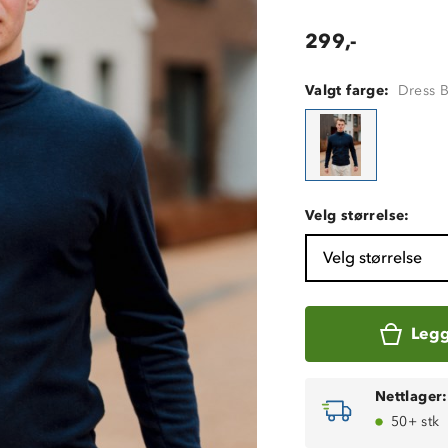
299,-
Valgt farge:
Dress 
Velg størrelse:
Velg størrelse
Legg
Nettlager:
50+ stk