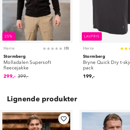
25%
LAVPRIS
Herre
Herre
(
0
)
Stormberg
Stormberg
Molladalen Supersoft
Bryne Quick Dry t-skj
fleecejakke
pack
299,-
399,-
199,-
Lignende produkter