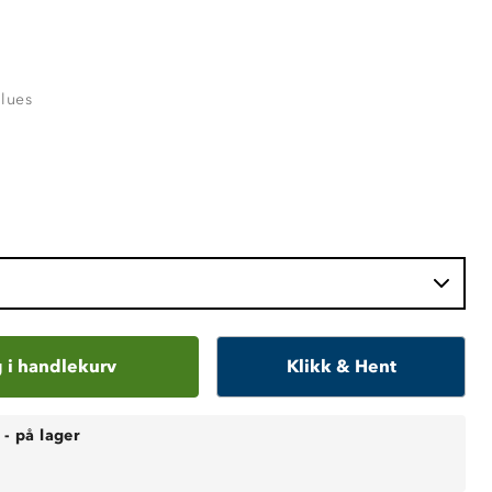
Blues
 i handlekurv
Klikk & Hent
-
på lager