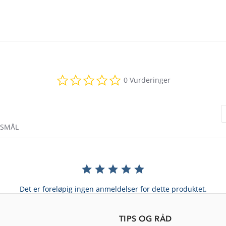
0.0
0 Vurderinger
star
rating
RSMÅL
Det er foreløpig ingen anmeldelser for dette produktet.
TIPS OG RÅD