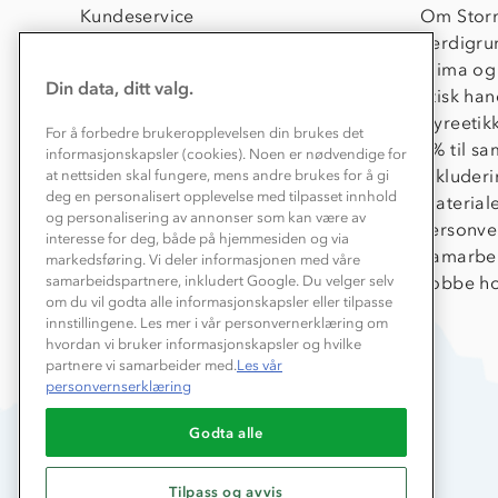
Kundeservice
Om Stor
Kontakt oss
Verdigru
Konkurransevinnere
Klima og
Din data, ditt valg.
Kundeklubb
Etisk han
Våre butikker
Dyreetik
For å forbedre brukeropplevelsen din brukes det
Bedrift, barnehage og SFO
1% til s
informasjonskapsler (cookies). Noen er nødvendige for
Presse
Inkluder
at nettsiden skal fungere, mens andre brukes for å gi
deg en personalisert opplevelse med tilpasset innhold
Material
og personalisering av annonser som kan være av
Personve
interesse for deg, både på hjemmesiden og via
Samarbe
markedsføring. Vi deler informasjonen med våre
Jobbe ho
samarbeidspartnere, inkludert Google. Du velger selv
om du vil godta alle informasjonskapsler eller tilpasse
innstillingene. Les mer i vår personvernerklæring om
hvordan vi bruker informasjonskapsler og hvilke
partnere vi samarbeider med.
Les vår
personvernserklæring
Godta alle
Tilpass og avvis