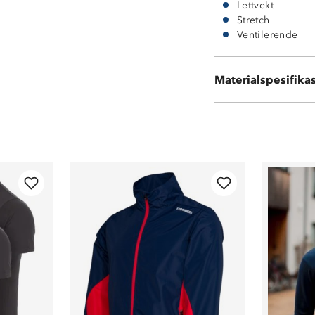
Lettvekt
Stretch
Ventilerende
70 % akryl, 210
Materialspesifika
30 % viskose