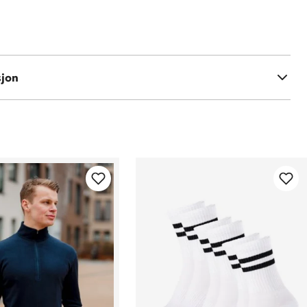
 GSM
sjon