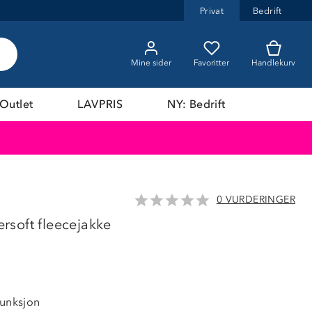
Privat
Bedrift
Mine sider
Favoritter
Handlekurv
Outlet
LAVPRIS
NY: Bedrift
0 VURDERINGER
LAVPRIS
soft fleecejakke
funksjon