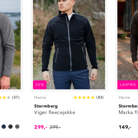
25%
LAVPRIS
Herre
Herre
(
37
)
(
83
)
Stormberg
Stormbe
Vigør fleecejakke
Marka f
299,-
399,-
149,-