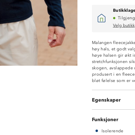
Butikklage
Tilgjeng
Velg butikk
Malangen fleecejakke
høy hals, et godt va
høye halsen gir økt i
stretchfunksjonen sik
skogen, avslappede u
produsert i en fleece
bløt følelse som er 
Supermyk
Ventilerende
2-veis stretchfu
Egenskaper
Metallglidelås
Funksjoner
Isolerende