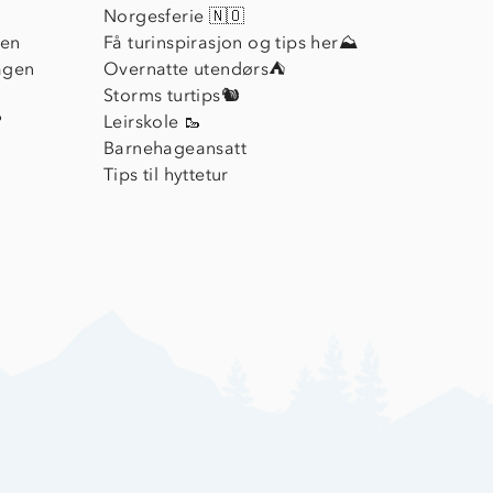
Norgesferie 🇳🇴
ien
Få turinspirasjon og tips her⛰
agen
Overnatte utendørs⛺
Storms turtips🐿️
?
Leirskole 🥾
Barnehageansatt
Tips til hyttetur