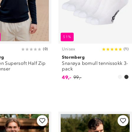
51%
Unisex
(
0
)
(
1
)
rg
Stormberg
n Supersoft Half Zip
Snarøya bomull tennissokk 3-
enser
pack
49,-
99,-