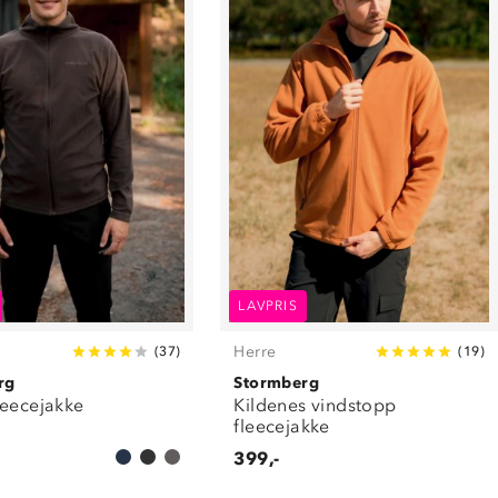
LAVPRIS
Herre
(
37
)
(
19
)
rg
Stormberg
leecejakke
Kildenes vindstopp
fleecejakke
399,-