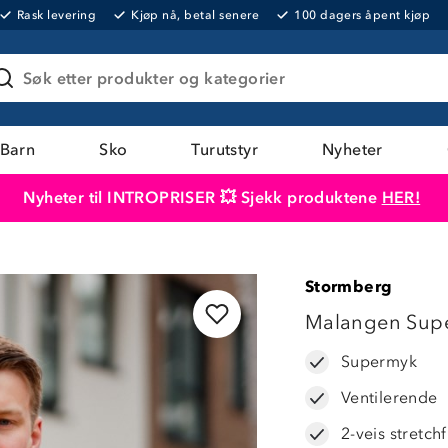
Rask levering
Kjøp nå, betal senere
100 dagers åpent kjøp
Søk etter produkter og kategorier
Barn
Sko
Turutstyr
Nyheter
Nyheter til INTROPRISER 💥 Sjekk produktene
HER!
Produktet er lagt i handlekurven
Til kassen
Stormberg
LAVPRIS
Malangen Super
Supermyk
Ventilerende
2-veis stretch