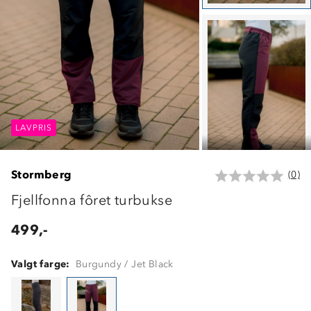
LAVPRIS
LAVPRIS
LAVPRIS
Stormberg
(0)
Fjellfonna fôret turbukse
499,-
Valgt farge:
Burgundy / Jet Black