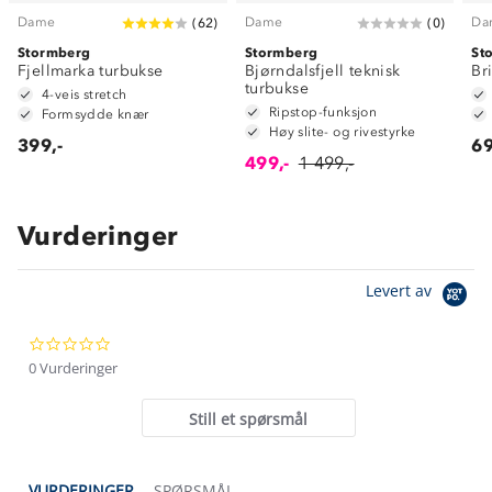
Dame
Dame
Da
(
62
)
(
0
)
Stormberg
Stormberg
St
Fjellmarka turbukse
Bjørndalsfjell teknisk
Br
turbukse
4-veis stretch
Ripstop-funksjon
Formsydde knær
Høy slite- og rivestyrke
399,-
69
499,-
1 499,-
Vurderinger
Om Stormberg
Levert av
Verdigrunnlag
0.0
Klima og miljø
Trelagsprinsippet barn
star
0 Vurderinger
Kundeservice
rating
Etisk handel
Alt du trenger til Norgesferien
Still et spørsmål
Kontakt oss
Dyreetikk
Dette trenger du til barnehagen
Konkurransevinnere
1% til samfunnet
VURDERINGER
SPØRSMÅL