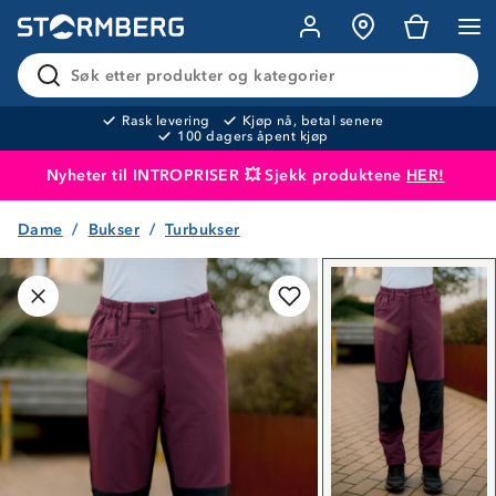
Søk etter produkter og kategorier
Rask levering
Kjøp nå, betal senere
100 dagers åpent kjøp
Nyheter til INTROPRISER 💥 Sjekk produktene
HER!
Dame
Bukser
Turbukser
Produktet er lagt i handlekurven
Til kassen