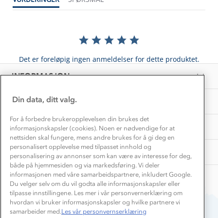
Gravidklær
Kundeklubb
Inkludering
Hvordan velge riktig turtøy?
Norgesferie 🇳🇴
Våre butikker
Materialer
Vask og vedlikehold
Få turinspirasjon og tips her⛰
Bedrift, barnehage og SFO
Personvern
Det er foreløpig ingen anmeldelser for dette produktet.
EL-retur
Overnatte utendørs⛺
Presse
Samarbeide med oss?
INFORMASJON
Store størrelser
Storms turtips🐿️
Jobbe hos oss?
Turmat oppskrifter
Din data, ditt valg.
OM OSS
Leirskole 🥾
Beredskap
For å forbedre brukeropplevelsen din brukes det
Barnehageansatt
TIPS OG RÅD
informasjonskapsler (cookies). Noen er nødvendige for at
nettsiden skal fungere, mens andre brukes for å gi deg en
Tips til hyttetur
personalisert opplevelse med tilpasset innhold og
AKTIVITETER
personalisering av annonser som kan være av interesse for deg,
både på hjemmesiden og via markedsføring. Vi deler
informasjonen med våre samarbeidspartnere, inkludert Google.
Du velger selv om du vil godta alle informasjonskapsler eller
tilpasse innstillingene. Les mer i vår personvernerklæring om
hvordan vi bruker informasjonskapsler og hvilke partnere vi
samarbeider med.
Les vår personvernserklæring