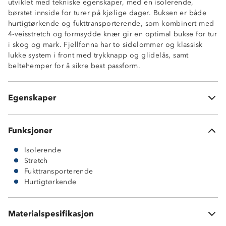
utviklet med tekniske egenskaper, med en isolerende,
4-veisstretch
børstet innside for turer på kjølige dager. Buksen er både
Fukttransporterende
hurtigtørkende og fukttransporterende, som kombinert med
Hurtigtørkende
4-veisstretch og formsydde knær gir en optimal bukse for tur
Formsydde knær
i skog og mark. Fjellfonna har to sidelommer og klassisk
To stikklommer i sidene
lukke system i front med trykknapp og glidelås, samt
Elastisk linning med innvendig justering
beltehemper for å sikre best passform.
Enkel trykknapp med borrelås i front
Beltehemper
Rette ben uten justering
Egenskaper
OekoTex® standard 100
Funksjoner
Isolerende
Stretch
Fukttransporterende
Hurtigtørkende
Hovedmateriale: 92 % polyester, 8 % elastan
Materialspesifikasjon
Innside: 100 % polyester