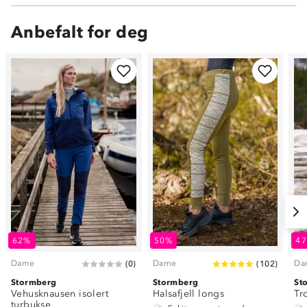
Anbefalt for deg
62%
50%
4
Dame
Dame
Da
(
0
)
(
102
)
Stormberg
Stormberg
St
Vehusknausen isolert
Halsafjell longs
Tr
turbukse