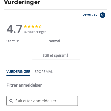
Vurderinger
Levert av
4.7
4.7
4.7
star
star
42 Vurderinger
rating
rating
Størrelse
Normal
Still et spørsmål
VURDERINGER
SPØRSMÅL
Filtrer anmeldelser