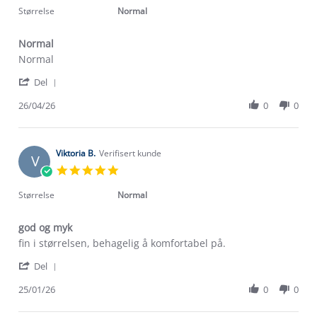
2026
rating
Størrelse
Normal
Normal
Review
review
Normal
by
stating
'
Thomas
Normal
Del
Share
N.
Review
26/04/26
0
0
on
by
26
Thomas
Apr
N.
2026
on
Viktoria B.
Verifisert kunde
V
26
5.0
Apr
star
2026
rating
Størrelse
Normal
god og myk
Review
review
fin i størrelsen, behagelig å komfortabel på.
by
stating
'
Viktoria
god
Del
Share
B.
og
Review
25/01/26
0
0
on
myk
by
25
Viktoria
Jan