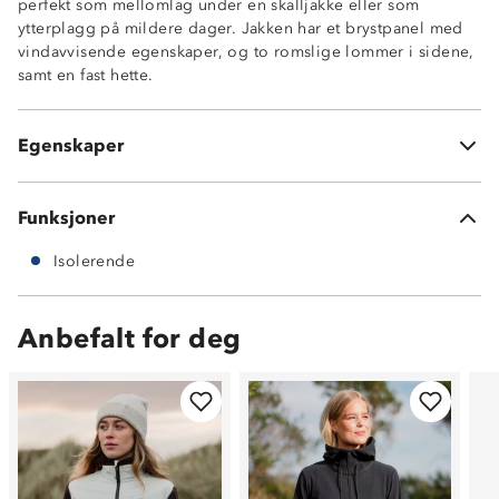
perfekt som mellomlag under en skalljakke eller som
Isolerende
ytterplagg på mildere dager. Jakken har et brystpanel med
Vindavvisende brystpanel
vindavvisende egenskaper, og to romslige lommer i sidene,
To stikklommer i sidene
samt en fast hette.
Fast hette
Tykk og myk
Elastikk i ermeåpninger og nederst på jakken
Egenskaper
Økotex-sertifisert standard 100
Funksjoner
Isolerende
Anbefalt for deg