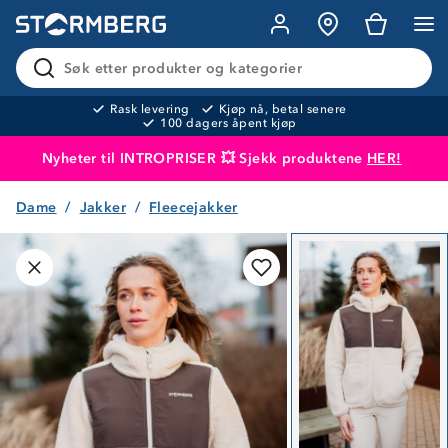
Søk etter produkter og kategorier
Rask levering
Kjøp nå, betal senere
100 dagers åpent kjøp
Nyheter til INTROPRISER 💥 Sjekk produktene
HER!
Dame
Jakker
Fleecejakker
Produktet er lagt i handlekurven
Til kassen