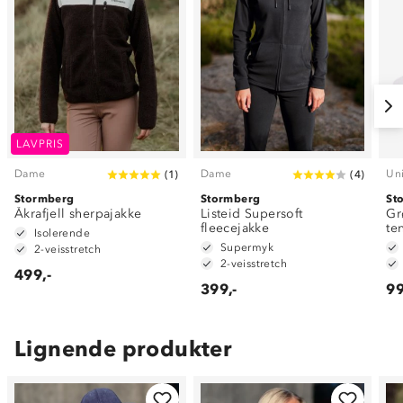
LAVPRIS
Dame
Dame
Un
(
1
)
(
4
)
Stormberg
Stormberg
St
Åkrafjell sherpajakke
Listeid Supersoft
Gr
fleecejakke
te
Isolerende
Supermyk
2-veisstretch
2-veisstretch
499,-
399,-
99
Lignende produkter