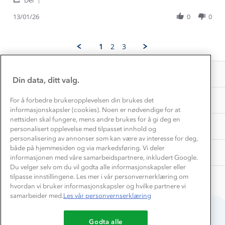
Gina
Sherpajakke.
Kundeklubb
Share
J.
Trollheimen
Inkludering
Hvordan velge riktig turtøy?
Review
13/01/26
0
0
on
Norgesferie 🇳🇴
Våre butikker
by
13
Materialer
Gina
Jan
Vask og vedlikehold
J.
Få turinspirasjon og tips her⛰
2026
Bedrift, barnehage og SFO
1
2
3
Personvern
on
EL-retur
13
Overnatte utendørs⛺
Presse
Jan
Samarbeide med oss?
INFORMASJON
2026
Store størrelser
Din data, ditt valg.
Storms turtips🐿️
Jobbe hos oss?
Turmat oppskrifter
OM OSS
For å forbedre brukeropplevelsen din brukes det
Leirskole 🥾
informasjonskapsler (cookies). Noen er nødvendige for at
Beredskap
nettsiden skal fungere, mens andre brukes for å gi deg en
Barnehageansatt
TIPS OG RÅD
personalisert opplevelse med tilpasset innhold og
personalisering av annonser som kan være av interesse for deg,
Tips til hyttetur
både på hjemmesiden og via markedsføring. Vi deler
AKTIVITETER
informasjonen med våre samarbeidspartnere, inkludert Google.
Du velger selv om du vil godta alle informasjonskapsler eller
tilpasse innstillingene. Les mer i vår personvernerklæring om
hvordan vi bruker informasjonskapsler og hvilke partnere vi
samarbeider med.
Les vår personvernserklæring
Godta alle