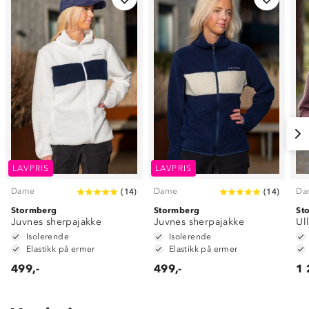
LAVPRIS
LAVPRIS
Dame
Dame
Da
(
14
)
(
14
)
Stormberg
Stormberg
St
Juvnes sherpajakke
Juvnes sherpajakke
Ul
Isolerende
Isolerende
Elastikk på ermer
Elastikk på ermer
499,-
499,-
1 