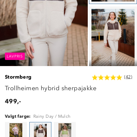
LAVPRIS
LAVPRIS
LAVPRIS
Stormberg
(42)
Trollheimen hybrid sherpajakke
499,-
Valgt farge:
Rainy Day / Mulch