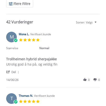
Search
Flere Filtre
Reviews
42 Vurderinger
Sorter:
Valgt
Mona L.
Verifisert kunde
M
5.0
star
rating
Størrelse
Normal
Trollheimen hybrid sherpajakke
Review
review
Utrolig god å ha på, og veldig fin
by
stating
'
Mona
Trollheimen
Del
Share
L.
hybrid
Review
14/06/26
0
0
on
sherpajakke
by
14
Mona
Jun
L.
2026
on
Thomas N.
Verifisert kunde
T
14
5.0
Jun
star