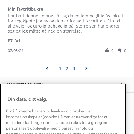
Trelagsprinsippet barn
Kundeservice
Min favorittbukse
Etisk handel
Alt du trenger til Norgesferien
Review
review
Har hatt denne i mange år og da en lommeglidelås takket
Kontakt oss
by
stating
for seg kjøpte jeg ny og den er fortsett favoritten. Stretch
Dyreetikk
Kjersti
Min
alle veier og utrolig behagelig på. Størrelsen har endret
Dette trenger du til barnehagen
V.
favorittbukse
seg og jeg måtte gå ned en størrelse.
Konkurransevinnere
1% til samfunnet
on
Gravidklær
'
7
Del
Kundeklubb
Share
May
Inkludering
Review
Hvordan velge riktig turtøy?
07/05/24
0
0
2024
Norgesferie 🇳🇴
Våre butikker
by
Materialer
Kjersti
Vask og vedlikehold
V.
Få turinspirasjon og tips her⛰
Bedrift, barnehage og SFO
1
2
3
on
Personvern
EL-retur
7
Overnatte utendørs⛺
Presse
May
Samarbeide med oss?
INFORMASJON
2024
Store størrelser
Storms turtips🐿️
Jobbe hos oss?
Turmat oppskrifter
Din data, ditt valg.
OM OSS
Leirskole 🥾
Beredskap
For å forbedre brukeropplevelsen din brukes det
Barnehageansatt
TIPS OG RÅD
informasjonskapsler (cookies). Noen er nødvendige for at
nettsiden skal fungere, mens andre brukes for å gi deg en
Tips til hyttetur
personalisert opplevelse med tilpasset innhold og
AKTIVITETER
personalisering av annonser som kan være av interesse for deg,