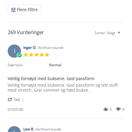
Search
Flere Filtre
Reviews
269 Vurderinger
Sorter:
Valgt
Inger O.
Verifisert kunde
I
5.0
star
rating
Størrelse
Normal
Veldig fornøyd med buksene. God passform
Review
review
Veldig fornøyd med buksene. God passform og lett stoff
by
stating
med stretch. Grei sommer og høst bukse .
Inger
Veldig
'
O.
fornøyd
Del
Share
on
med
Review
01/07/26
0
0
1
buksene.
by
Jul
God
Inger
2026
passform
O.
on
Linn R.
Verifisert kunde