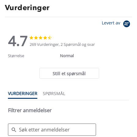
Vurderinger
Levert av
4.7
4.7
4.7
star
star
269 Vurderinger, 2 Spørsmål og svar
rating
rating
Størrelse
Normal
Still et spørsmål
VURDERINGER
SPØRSMÅL
Filtrer anmeldelser