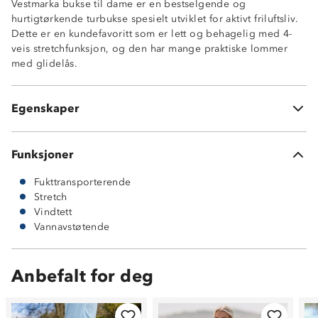
Vestmarka bukse til dame er en bestselgende og
God bevegelighet
hurtigtørkende turbukse spesielt utviklet for aktivt friluftsliv.
Lett vannavstøtende og trekker til seg lite fuktighet
Dette er en kundefavoritt som er lett og behagelig med 4-
To frontlommer med glidelås
veis stretchfunksjon, og den har mange praktiske lommer
To lårlommer med glidelås
med glidelås.
Beltehemper
Dobbel trykknapp i front
Strikkstramming nederst i beinene
Egenskaper
Stretch4 95% nylon og 5% spandex
Funksjoner
Fukttransporterende
Stretch
Vindtett
Vannavstøtende
Anbefalt for deg