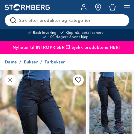
Søk etter produkter og kategorier
Rask levering
Kjøp nå, betal senere
100 dagers åpent kjøp
Nyheter til INTROPRISER 💥 Sjekk produktene
HER!
Dame
Bukser
Turbukser
Produktet er lagt i handlekurven
Til kassen