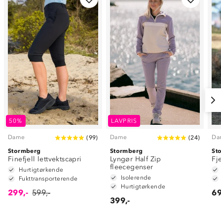
50%
LAVPRIS
Dame
Dame
Da
(
99
)
(
24
)
Stormberg
Stormberg
St
Finefjell lettvektscapri
Lyngør Half Zip
Fj
fleecegenser
Hurtigtørkende
Isolerende
Fukttransporterende
Hurtigtørkende
299,-
599,-
69
399,-