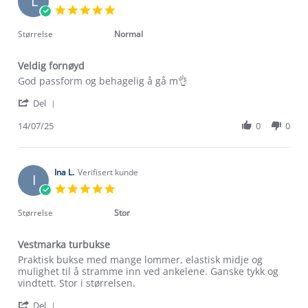
L
1
5.0
Jul
star
2026
rating
Størrelse
Normal
Veldig fornøyd
Review
review
God passform og behagelig å gå m👌
by
stating
'
Linn
Veldig
Del
Share
R.
fornøyd
Review
14/07/25
0
0
on
by
14
Linn
Jul
R.
2025
on
Ina L.
Verifisert kunde
I
14
5.0
Jul
star
2025
rating
Størrelse
Stor
Vestmarka turbukse
Review
review
Praktisk bukse med mange lommer, elastisk midje og
by
stating
mulighet til å stramme inn ved ankelene. Ganske tykk og
Ina
Vestmarka
vindtett. Stor i størrelsen.
L.
turbukse
'
on
Del