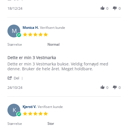
Share
18
Review
18/12/24
0
0
Dec
by
2024
Ina
L.
on
Monica H.
Verifisert kunde
M
18
5.0
Dec
star
2024
rating
Størrelse
Normal
Dette er min 3 Vestmarka
Review
review
Dette er min 3 Vestmarka bukse. Veldig fornøyd med
by
stating
denne. Bruker de hele året. Meget holdbare.
Monica
Dette
'
H.
er
Del
Share
on
min
Review
24/10/24
0
0
24
3
by
Oct
Vestmarka
Monica
2024
H.
Om Stormberg
on
Kjersti V.
Verifisert kunde
K
24
5.0
Verdigrunnlag
Oct
star
2024
rating
Størrelse
Stor
Klima og miljø