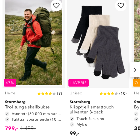
47%
LAVPRIS
O
Herre
Unisex
He
(
9
)
(
10
)
Stormberg
Stormberg
St
Trolltunga skallbukse
Klippfjell smarttouch
By
ullvanter 3-pack
Vanntett (30 000 mm vannsøyle)
Touch-funksjon
Fukttransporterende (10 000 g/m2/24t)
Myk ull
799,-
1 499,-
30
99,-