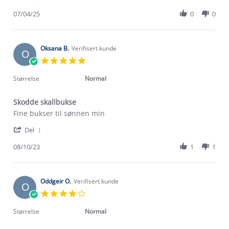
Share
on
med
Review
07/04/25
0
0
7
skallbuksa.
by
Apr
😀
Renate
2025
Har
N.
2
on
Oksana B.
Verifisert kunde
O
7
5.0
Apr
star
2025
rating
Størrelse
Normal
Skodde skallbukse
Review
review
Fine bukser til sønnen min
by
stating
'
Oksana
Skodde
Del
Share
B.
skallbukse
Review
08/10/23
1
1
on
by
8
Oksana
Oct
B.
2023
on
Oddgeir O.
Verifisert kunde
O
8
4.0
Oct
star
2023
rating
Størrelse
Normal