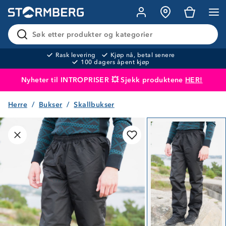
Søk etter produkter og kategorier
Rask levering
Kjøp nå, betal senere
100 dagers åpent kjøp
Nyheter til INTROPRISER 💥 Sjekk produktene
HER!
Herre
Bukser
Skallbukser
Produktet er lagt i handlekurven
Til kassen