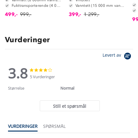
Fukttransporterende (4 000 g/m2/24t)
Vanntett (15 000 mm vannsøyle)
499,-
999,-
399,-
1 299,-
99
Vurderinger
Levert av
3.8
3.8
3.8
star
star
5 Vurderinger
rating
rating
Størrelse
Normal
Still et spørsmål
VURDERINGER
SPØRSMÅL