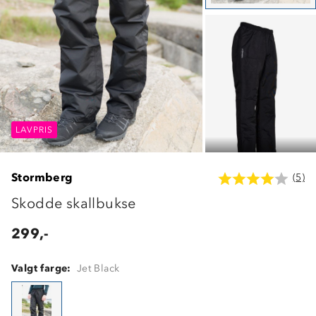
LAVPRIS
LAVPRIS
LAVPRIS
Stormberg
(5)
Skodde skallbukse
299,-
Valgt farge:
Jet Black