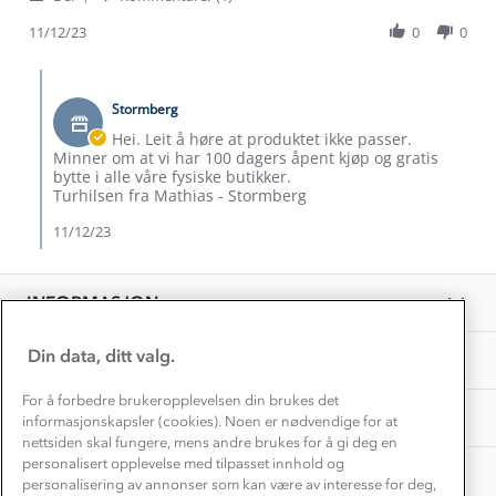
Share
F.
lang
Kundeservice
Etisk handel
Review
11/12/23
0
0
on
i
Alt du trenger til Norgesferien
by
11
beina.
Kontakt oss
Åse
Dec
Dyreetikk
Comments
Dette trenger du til barnehagen
F.
2023
by
Konkurransevinnere
on
Stormberg
Butikkeier
1% til samfunnet
11
Gravidklær
on
Hei. Leit å høre at produktet ikke passer.
Dec
Kundeklubb
Review
Minner om at vi har 100 dagers åpent kjøp og gratis
Inkludering
2023
by
Hvordan velge riktig turtøy?
bytte i alle våre fysiske butikker.
Norgesferie 🇳🇴
Åse
Våre butikker
Turhilsen fra Mathias - Stormberg
Materialer
F.
Vask og vedlikehold
on
11/12/23
Få turinspirasjon og tips her⛰
Bedrift, barnehage og SFO
11
Personvern
EL-retur
Dec
Overnatte utendørs⛺
Presse
2023
Samarbeide med oss?
INFORMASJON
Store størrelser
Storms turtips🐿️
Jobbe hos oss?
Turmat oppskrifter
Din data, ditt valg.
OM OSS
Leirskole 🥾
Beredskap
For å forbedre brukeropplevelsen din brukes det
Barnehageansatt
TIPS OG RÅD
informasjonskapsler (cookies). Noen er nødvendige for at
nettsiden skal fungere, mens andre brukes for å gi deg en
Tips til hyttetur
personalisert opplevelse med tilpasset innhold og
AKTIVITETER
personalisering av annonser som kan være av interesse for deg,