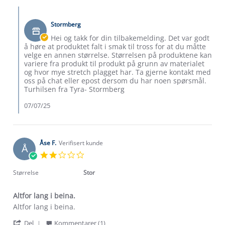
Roald
Comments
H.
by
on
Stormberg
Butikkeier
7
on
Hei og takk for din tilbakemelding. Det var godt
Jul
Review
å høre at produktet falt i smak til tross for at du måtte
2025
by
velge en annen størrelse. Størrelsen på produktene kan
Roald
variere fra produkt til produkt på grunn av materialet
H.
og hvor mye stretch plagget har. Ta gjerne kontakt med
on
oss på chat eller epost dersom du har noen spørsmål.
7
Turhilsen fra Tyra- Stormberg
Jul
2025
07/07/25
Åse F.
Verifisert kunde
Å
2.0
star
rating
Størrelse
Stor
Om Stormberg
Altfor lang i beina.
Verdigrunnlag
Review
review
Altfor lang i beina.
by
stating
Klima og miljø
'
Åse
Altfor
Del
Kommentarer (1)
Trelagsprinsippet barn