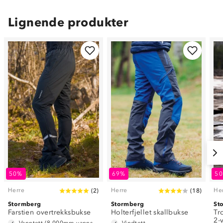
Lignende produkter
50%
69%
5
Herre
Herre
He
(
2
)
(
18
)
Stormberg
Stormberg
St
Farstien overtrekksbukse
Holterfjellet skallbukse
Tr
2-
Vanntett (8 000mm vannsøyle)
Vindtett