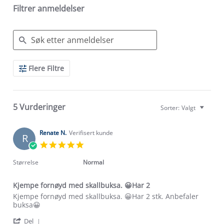
Filtrer anmeldelser
Search
Flere Filtre
Reviews
5 Vurderinger
Sorter:
Valgt
Renate N.
Verifisert kunde
R
5.0
star
rating
Størrelse
Normal
Kjempe fornøyd med skallbuksa. 😀Har 2
Review
review
Kjempe fornøyd med skallbuksa. 😀Har 2 stk. Anbefaler
by
stating
buksa😀
Renate
Kjempe
'
N.
fornøyd
Del