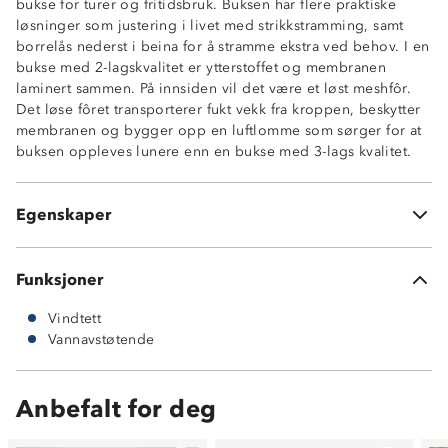
bukse for turer og fritidsbruk. Buksen har flere praktiske
løsninger som justering i livet med strikkstramming, samt
borrelås nederst i beina for å stramme ekstra ved behov. I en
bukse med 2-lagskvalitet er ytterstoffet og membranen
laminert sammen. På innsiden vil det være et løst meshfôr.
Det løse fôret transporterer fukt vekk fra kroppen, beskytter
membranen og bygger opp en luftlomme som sørger for at
Kraftig vannavstøtende, 5000mm vannsøyle
buksen oppleves lunere enn en bukse med 3-lags kvalitet.
Vindtett
Meshfór
Strikkstramming på innsiden av linningen
Egenskaper
Borrelåsstramming i benåpning
Funksjoner
Vindtett
Vannavstøtende
Anbefalt for deg