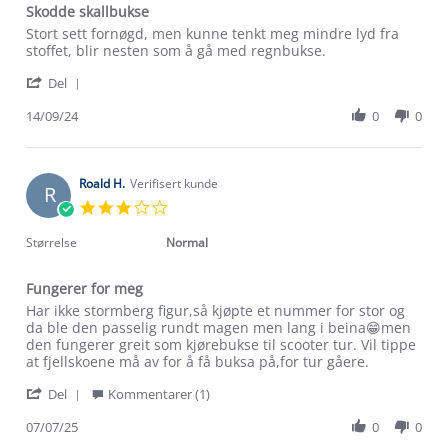
Skodde skallbukse
Review
review
Stort sett fornøgd, men kunne tenkt meg mindre lyd fra
by
stating
stoffet, blir nesten som å gå med regnbukse.
Oddgeir
Skodde
'
O.
skallbukse
Del
Share
on
Review
14/09/24
0
0
14
by
Sep
Oddgeir
2024
O.
on
Roald H.
Verifisert kunde
R
14
3.0
Sep
star
2024
rating
Størrelse
Normal
Fungerer for meg
Review
review
Har ikke stormberg figur,så kjøpte et nummer for stor og
by
stating
da ble den passelig rundt magen men lang i beina😁men
Roald
Fungerer
den fungerer greit som kjørebukse til scooter tur. Vil tippe
H.
for
at fjellskoene må av for å få buksa på,for tur gåere.
on
meg
'
7
Del
Kommentarer (1)
Share
Jul
Review
07/07/25
0
0
2025
by