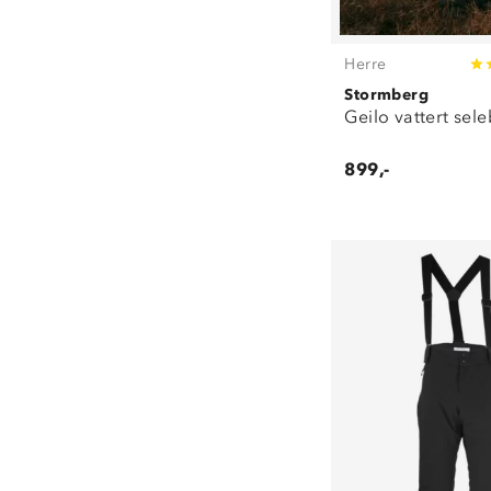
Herre
Stormberg
Geilo vattert sel
899,-