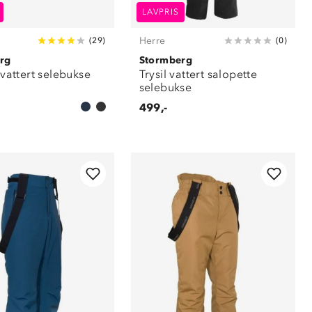
LAVPRIS
Herre
(
29
)
(
0
)
rg
Stormberg
l vattert selebukse
Trysil vattert salopette
selebukse
499,-