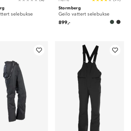
rg
Stormberg
attert selebukse
Geilo vattert selebukse
899,-