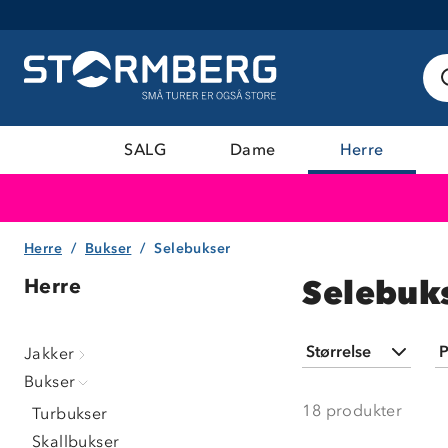
SALG
Dame
Herre
Herre
Bukser
Selebukser
Selebuks
Herre
Størrelse
P
Jakker
Bukser
S
(
14
)
18
produkter
Turbukser
M
(
11
)
Skallbukser