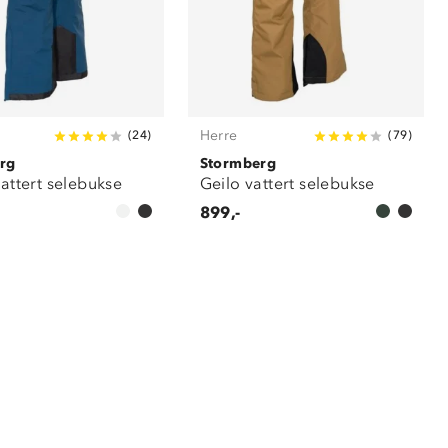
Herre
(
24
)
(
79
)
rg
Stormberg
vattert selebukse
Geilo vattert selebukse
899,-