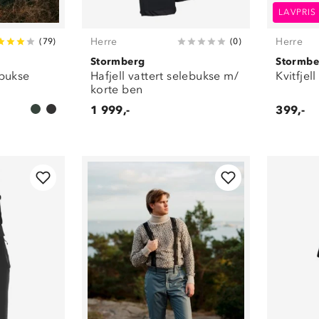
LAVPRIS
Herre
Herre
(
79
)
(
0
)
Stormberg
Stormbe
ebukse
Hafjell vattert selebukse m/
Kvitfjel
korte ben
1 999,-
399,-