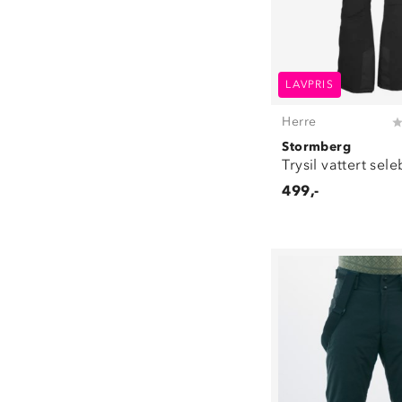
LAVPRIS
Herre
Stormberg
Trysil vattert sel
499,-