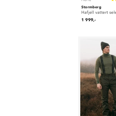
Stormberg
Hafjell vattert se
1 999,-