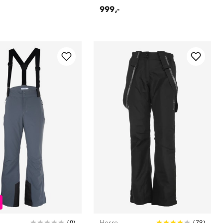
999,-
Herre
(
0
)
(
79
)