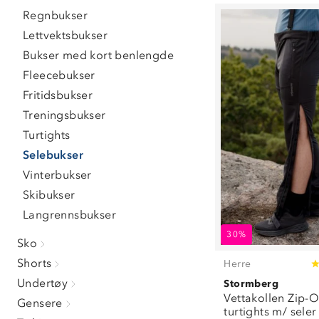
L
(
17
)
Regnbukser
XL
(
17
)
Lettvektsbukser
XXL
(
18
)
3XL
(
12
)
Bukser med kort benlengde
Fleecebukser
Fritidsbukser
Treningsbukser
Turtights
Selebukser
Vinterbukser
Skibukser
Langrennsbukser
30%
Sko
Shorts
Herre
Undertøy
Stormberg
Vettakollen Zip-O
Gensere
turtights m/ seler