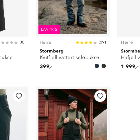
LAVPRIS
Herre
Herre
(
0
)
(
29
)
Stormberg
Stormbe
ebukse
Kvitfjell vattert selebukse
Hafjell 
399,-
1 999,-