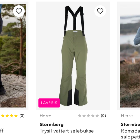
Hvit
(
1
)
Beige
(
1
)
Brun
(
1
)
Blå
(
2
)
Mørkeblå
(
1
)
Grønn
(
3
)
LAVPRIS
Herre
Herre
(
3
)
(
0
)
Stormberg
Stormbe
ff
Trysil vattert selebukse
Romsdal
salopet