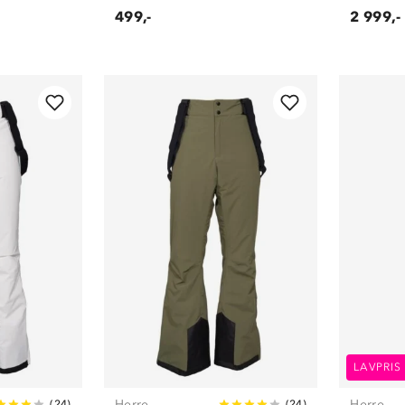
499,-
2 999,-
LAVPRIS
Herre
Herre
(
24
)
(
24
)