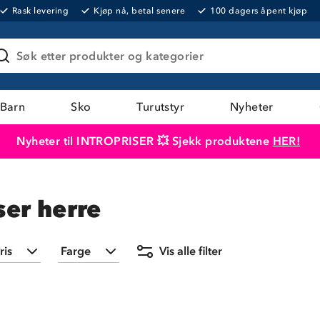
Rask levering
Kjøp nå, betal senere
100 dagers åpent kjøp
Søk etter produkter og kategorier
Barn
Sko
Turutstyr
Nyheter
Nyheter til INTROPRISER 💥 Sjekk produktene
HER!
Produktet er lagt i handlekurven
Til kassen
er herre
ris
Farge
Vis alle filter
Min
Maks
Svart
(
10
)
399,-
2 999,-
Grå
(
3
)