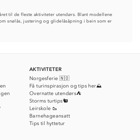
ret til de fleste aktiviteter utendørs. Blant modellene
om snølås, justering og glidelåsåpning i bein som er
AKTIVITETER
Norgesferie 🇳🇴
ien
Få turinspirasjon og tips her⛰
agen
Overnatte utendørs⛺
Storms turtips🐿️
?
Leirskole 🥾
Barnehageansatt
Tips til hyttetur