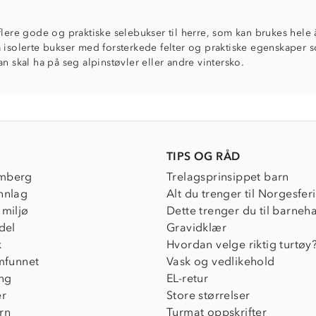
flere gode og praktiske selebukser til herre, som kan brukes hele å
 isolerte bukser med forsterkede felter og praktiske egenskaper s
an skal ha på seg alpinstøvler eller andre vintersko.
TIPS OG RÅD
mberg
Trelagsprinsippet barn
nnlag
Alt du trenger til Norgesfer
 miljø
Dette trenger du til barneh
del
Gravidklær
k
Hvordan velge riktig turtøy
amfunnet
Vask og vedlikehold
ing
EL-retur
er
Store størrelser
rn
Turmat oppskrifter