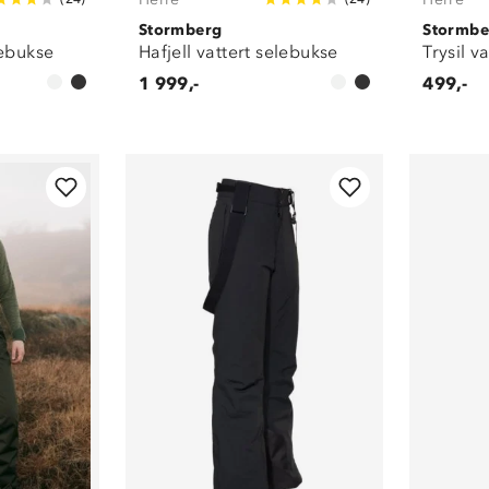
Stormberg
Stormbe
lebukse
Hafjell vattert selebukse
Trysil v
1 999,-
499,-