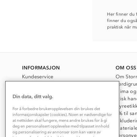
Her finner du 
finner du også
praktisk når m
INFORMASJON
OM OSS
Kundeservice
Om Stor
Kontakt oss
Verdigru
Konkurransevinnere
Klima og
Din data, ditt valg.
Kundeklubb
Etisk han
Våre butikker
Dyreetik
For å forbedre brukeropplevelsen din brukes det
Bedrift, barnehage og SFO
1% til s
informasjonskapsler (cookies). Noen er nødvendige for
Presse
Inkluder
at nettsiden skal fungere, mens andre brukes for å gi
deg en personalisert opplevelse med tilpasset innhold
Material
og personalisering av annonser som kan være av
Personve