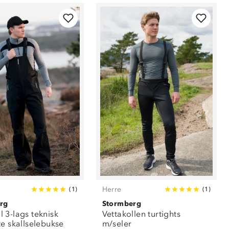
Herre
(
1
)
(
1
)
rg
Stormberg
 3-lags teknisk
Vettakollen turtights
te skallselebukse
m/seler