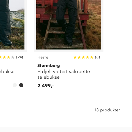
Herre
(
24
)
(
8
)
Stormberg
lebukse
Hafjell vattert salopette
selebukse
2 499,-
18 produkter