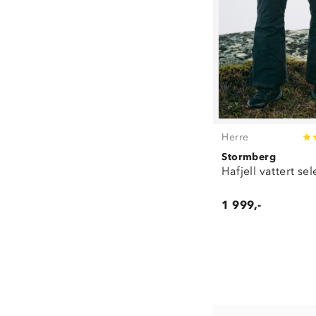
Herre
Stormberg
Hafjell vattert se
1 999,-