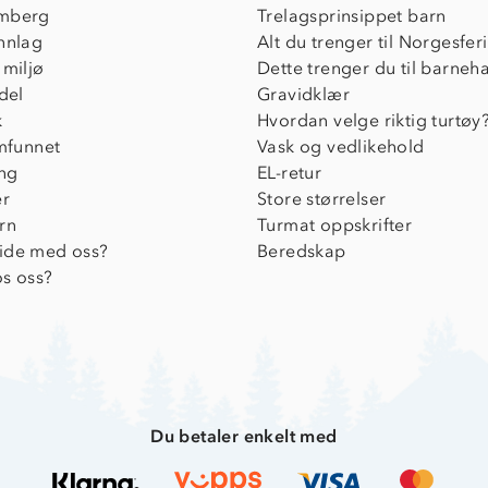
mberg
Trelagsprinsippet barn
nnlag
Alt du trenger til Norgesfer
 miljø
Dette trenger du til barneh
del
Gravidklær
k
Hvordan velge riktig turtøy
amfunnet
Vask og vedlikehold
ing
EL-retur
er
Store størrelser
rn
Turmat oppskrifter
ide med oss?
Beredskap
s oss?
Du betaler enkelt med