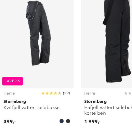
LAVPRIS
Herre
Herre
(
29
)
Stormberg
Stormberg
Kvitfjell vattert selebukse
Hafjell vattert seleb
korte ben
399,-
1 999,-