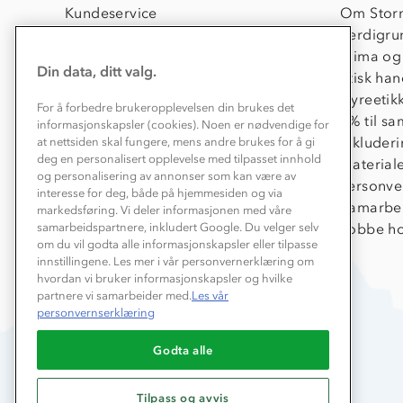
Kundeservice
Om Stor
Kontakt oss
Verdigru
Konkurransevinnere
Klima og
Din data, ditt valg.
Kundeklubb
Etisk han
Våre butikker
Dyreetik
For å forbedre brukeropplevelsen din brukes det
Bedrift, barnehage og SFO
1% til s
informasjonskapsler (cookies). Noen er nødvendige for
Presse
Inkluder
at nettsiden skal fungere, mens andre brukes for å gi
deg en personalisert opplevelse med tilpasset innhold
Material
og personalisering av annonser som kan være av
Personve
interesse for deg, både på hjemmesiden og via
Samarbe
markedsføring. Vi deler informasjonen med våre
Jobbe ho
samarbeidspartnere, inkludert Google. Du velger selv
om du vil godta alle informasjonskapsler eller tilpasse
innstillingene. Les mer i vår personvernerklæring om
hvordan vi bruker informasjonskapsler og hvilke
partnere vi samarbeider med.
Les vår
personvernserklæring
Godta alle
Tilpass og avvis