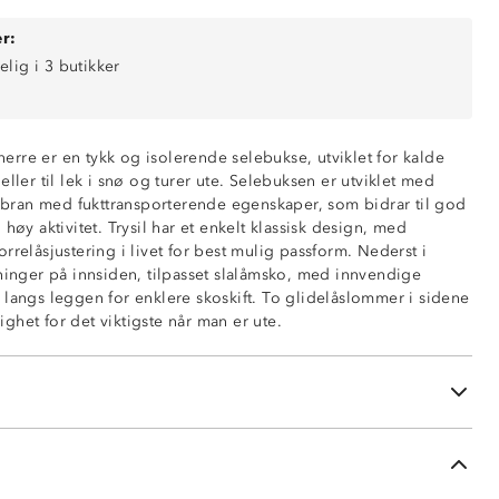
r:
elig i 3 butikker
tøtende (6 000mm vannsøyle)
l herre er en tykk og isolerende selebukse, utviklet for kalde
eller til lek i snø og turer ute. Selebuksen er utviklet med
ring
ran med fukttransporterende egenskaper, som bidrar til god
 høy aktivitet. Trysil har et enkelt klassisk design, med
rrelåsjustering i livet for best mulig passform. Nederst i
med glidelås
kninger på innsiden, tilpasset slalåmsko, med innvendige
lerbar seler
 langs leggen for enklere skoskift. To glidelåslommer i sidene
 front med borrelås
ghet for det viktigste når man er ute.
på innsiden av beina
asjer
ng nederst i beina
ederst i beina for skoskift