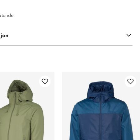
tøtende
sjon