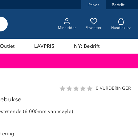
Privat
Bedrift
Mine sider
Favoritter
Handlekurv
Outlet
LAVPRIS
NY: Bedrift
0 VURDERINGER
LAVPRIS
elebukse
vstøtende (6 000mm vannsøyle)
ttering