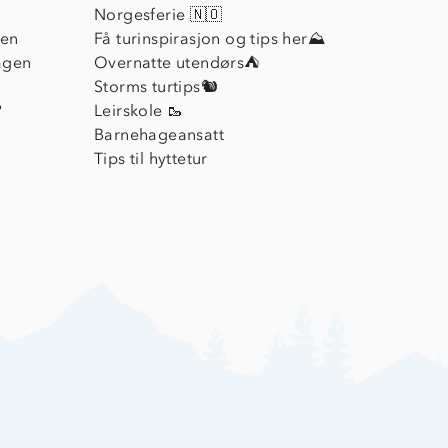
Norgesferie 🇳🇴
ien
Få turinspirasjon og tips her⛰
agen
Overnatte utendørs⛺
Storms turtips🐿️
?
Leirskole 🥾
Barnehageansatt
Tips til hyttetur