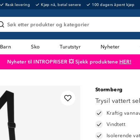
Rask levering
Kjøp nå, betal senere
100 dagers åpent kjøp
Søk etter produkter og kategorier
Barn
Sko
Turutstyr
Nyheter
Nyheter til INTROPRISER 💥 Sjekk produktene
HER!
Produktet er lagt i handlekurven
Til kassen
Stormberg
LAVPRIS
Trysil vattert s
Kraftig vanna
Vindtett
Isolerende va