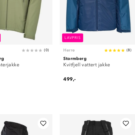
LAVPRIS
Herre
(
0
)
(
8
)
rg
Stormberg
interjakke
Kvitfjell vattert jakke
499,-