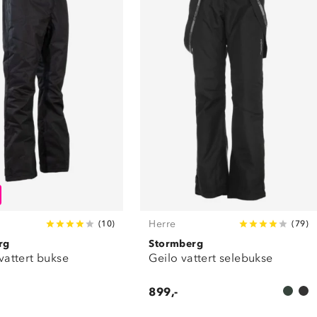
Herre
(
10
)
(
79
)
rg
Stormberg
 vattert bukse
Geilo vattert selebukse
899,-