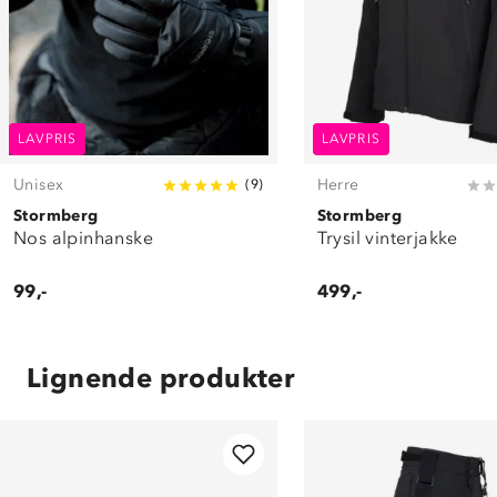
LAVPRIS
LAVPRIS
Unisex
Herre
(
9
)
Stormberg
Stormberg
Nos alpinhanske
Trysil vinterjakke
99,-
499,-
Lignende produkter