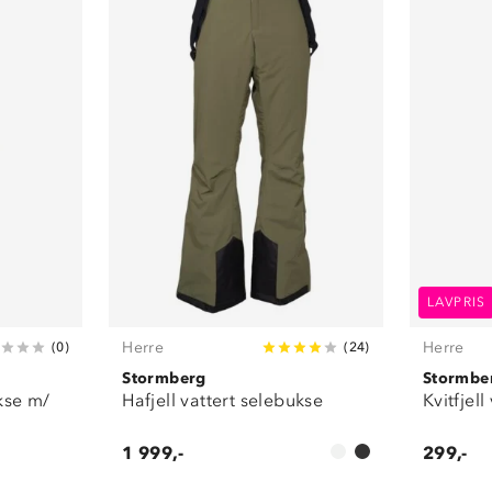
LAVPRIS
Herre
Herre
(
0
)
(
24
)
Stormberg
Stormbe
ukse m/
Hafjell vattert selebukse
Kvitfjell
1 999,-
299,-