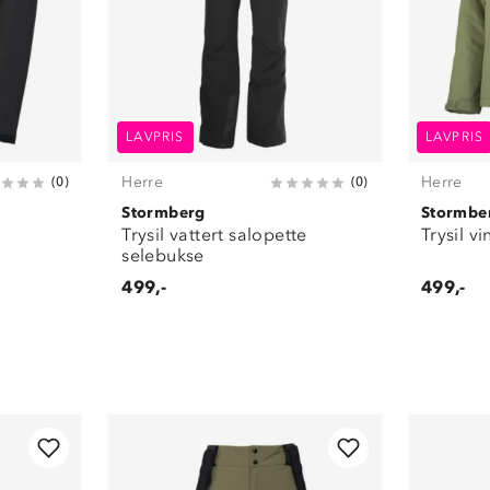
LAVPRIS
LAVPRIS
Herre
Herre
(
0
)
(
0
)
Stormberg
Stormbe
Trysil vattert salopette
Trysil v
selebukse
499,-
499,-