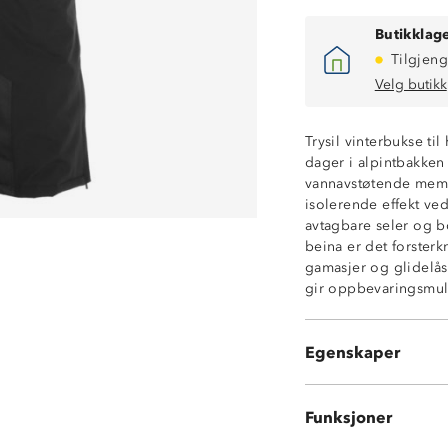
Butikklage
Tilgjeng
Velg butikk
Kraftig vannavs
Trysil vinterbukse ti
Vindtett
dager i alpintbakken 
Isolerende vatte
vannavstøtende memb
Glatt innside
isolerende effekt ved
White-membran
avtagbare seler og bo
To sidelommer 
beina er det forster
Avtagbare, regu
gamasjer og glidelås
To trykknapper i
gir oppbevaringsmuli
Forsterkninger 
Innvendige gam
Borrelåsstrammi
Egenskaper
Glidelåsåpning n
Funksjoner