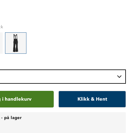
ck
 i handlekurv
Klikk & Hent
-
på lager