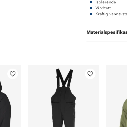
Isolerende
Vindtett
Kraftig vannavs
Materialspesifika
100 % polyester