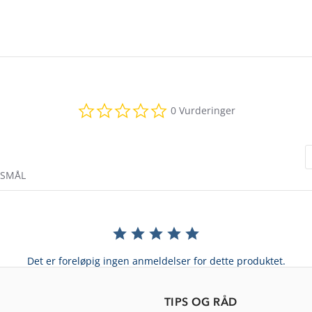
0.0
0 Vurderinger
star
rating
RSMÅL
Det er foreløpig ingen anmeldelser for dette produktet.
TIPS OG RÅD