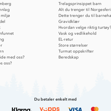
mberg
Trelagsprinsippet barn
nnlag
Alt du trenger til Norgesfer
 miljø
Dette trenger du til barneh
del
Gravidklær
k
Hvordan velge riktig turtøy
amfunnet
Vask og vedlikehold
ing
EL-retur
er
Store størrelser
rn
Turmat oppskrifter
ide med oss?
Beredskap
s oss?
Du betaler enkelt med