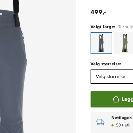
499,-
Valgt farge:
Turbul
Velg størrelse:
Velg størrelse
Legg
Nettlager:
50+ stk