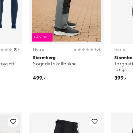
LAVPRIS
Herre
Herre
(
0
)
(
0
)
Stormberg
Stormbe
tøysett
Sogndal skallbukse
Torghat
longs
499,-
399,-