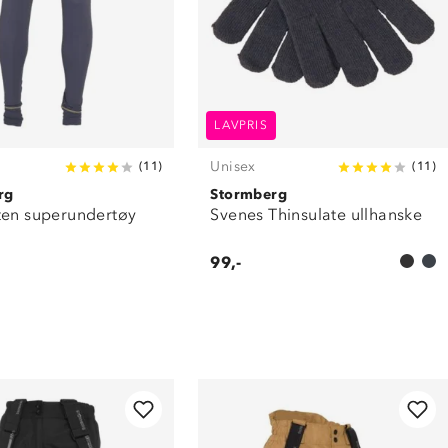
LAVPRIS
Unisex
(
11
)
(
11
)
rg
Stormberg
ten superundertøy
Svenes Thinsulate ullhanske
99,-