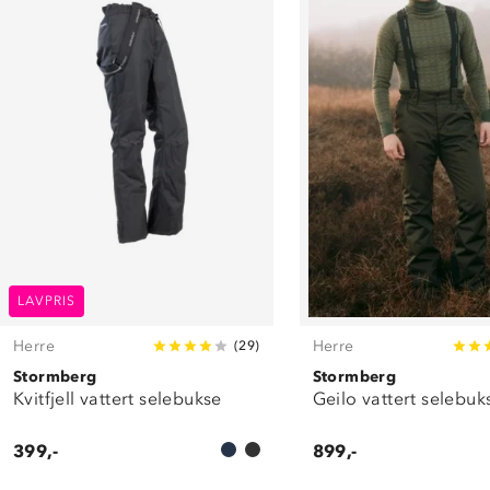
LAVPRIS
Herre
Herre
(
29
)
Stormberg
Stormberg
Kvitfjell vattert selebukse
Geilo vattert selebuk
399,-
899,-