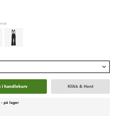
ence
 i handlekurv
Klikk & Hent
-
på lager