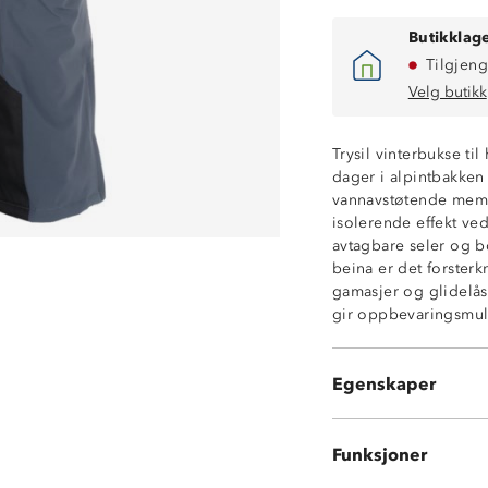
Butikklage
Tilgjeng
Velg butikk
Kraftig vannavs
Trysil vinterbukse ti
Vindtett
dager i alpintbakken 
Isolerende vatte
vannavstøtende memb
Glatt innside
isolerende effekt ved
White-membran
avtagbare seler og bo
To sidelommer 
beina er det forster
Avtagbare, regu
gamasjer og glidelås
To trykknapper i
gir oppbevaringsmuli
Forsterkninger 
Innvendige gam
Borrelåsstrammi
Egenskaper
Glidelåsåpning n
Funksjoner