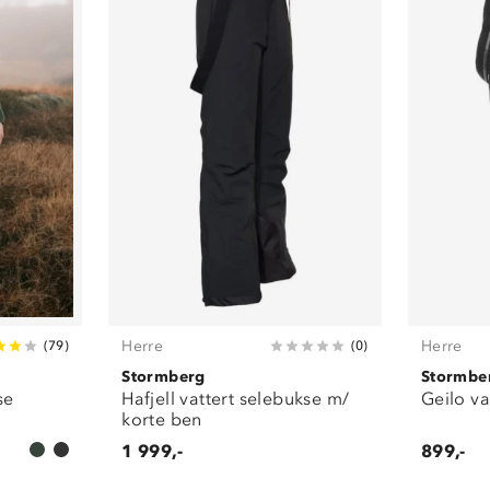
Herre
Herre
(
79
)
(
0
)
Stormberg
Stormbe
se
Hafjell vattert selebukse m/
Geilo va
korte ben
1 999,-
899,-