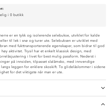
r:
elig i 0 butikk
tøtende (6 000mm vannsøyle)
l herre er en tykk og isolerende selebukse, utviklet for kalde
eller til lek i snø og turer ute. Selebuksen er utviklet med
ring
ran med fukttransporterende egenskaper, som bidrar til god
 høy aktivitet. Trysil har et enkelt klassisk design, med
rrelåsjustering i livet for best mulig passform. Nederst i
med glidelås
kninger på innsiden, tilpasset slalåmsko, med innvendige
lerbar seler
 langs leggen for enklere skoskift. To glidelåslommer i sidene
 front med borrelås
ghet for det viktigste når man er ute.
på innsiden av beina
asjer
ng nederst i beina
ederst i beina for skoskift