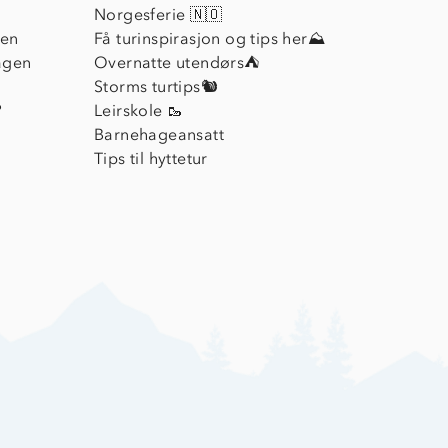
Norgesferie 🇳🇴
ien
Få turinspirasjon og tips her⛰
agen
Overnatte utendørs⛺
Storms turtips🐿️
?
Leirskole 🥾
Barnehageansatt
Tips til hyttetur