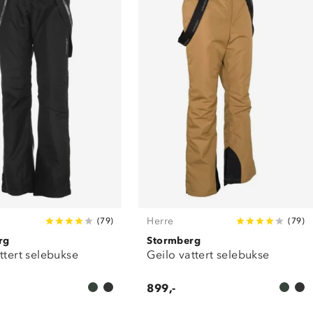
Herre
(
79
)
(
79
)
rg
Stormberg
ttert selebukse
Geilo vattert selebukse
899,-