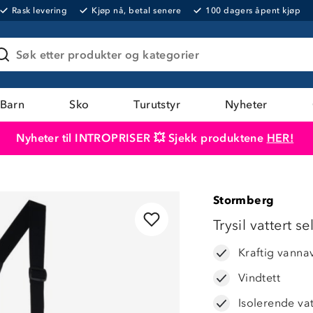
Rask levering
Kjøp nå, betal senere
100 dagers åpent kjøp
Søk etter produkter og kategorier
Barn
Sko
Turutstyr
Nyheter
Nyheter til INTROPRISER 💥 Sjekk produktene
HER!
Produktet er lagt i handlekurven
Til kassen
Stormberg
LAVPRIS
Trysil vattert s
Kraftig vanna
Vindtett
Isolerende va