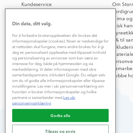
Kundeservice
Om Stor
Kontakt oss
Verdigru
Konkurransevinnere
Klima og
Din data, ditt valg.
Kundeklubb
Etisk han
Våre butikker
Dyreetik
For å forbedre brukeropplevelsen din brukes det
Bedrift, barnehage og SFO
1% til s
informasjonskapsler (cookies). Noen er nødvendige for
Presse
Inkluder
at nettsiden skal fungere, mens andre brukes for å gi
deg en personalisert opplevelse med tilpasset innhold
Material
og personalisering av annonser som kan være av
Personve
interesse for deg, både på hjemmesiden og via
Samarbe
markedsføring. Vi deler informasjonen med våre
Jobbe ho
samarbeidspartnere, inkludert Google. Du velger selv
om du vil godta alle informasjonskapsler eller tilpasse
innstillingene. Les mer i vår personvernerklæring om
hvordan vi bruker informasjonskapsler og hvilke
partnere vi samarbeider med.
Les vår
personvernserklæring
Godta alle
Tilpass og avvis