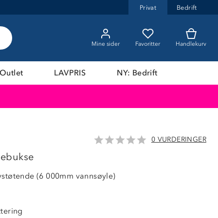
Privat
Bedrift
Mine sider
Favoritter
Handlekurv
Outlet
LAVPRIS
NY: Bedrift
0 VURDERINGER
LAVPRIS
elebukse
vstøtende (6 000mm vannsøyle)
ttering