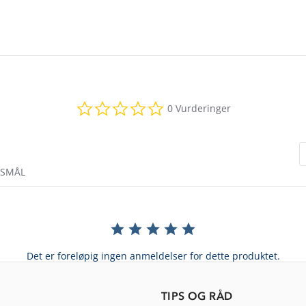
0.0
0 Vurderinger
star
rating
RSMÅL
Det er foreløpig ingen anmeldelser for dette produktet.
TIPS OG RÅD