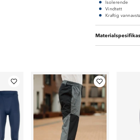
Isolerende
Vindtett
Kraftig vannavs
Materialspesifika
100 % polyester