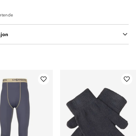
tøtende
sjon