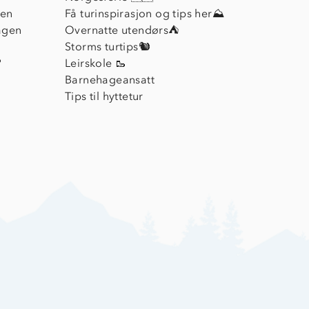
ien
Få turinspirasjon og tips her⛰
agen
Overnatte utendørs⛺
Storms turtips🐿️
?
Leirskole 🥾
Barnehageansatt
Tips til hyttetur