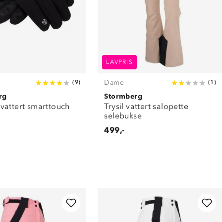
LAVPRIS
Dame
(
9
)
(
1
)
rg
Stormberg
vattert smarttouch
Trysil vattert salopette
selebukse
499,-