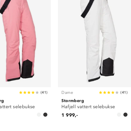
Dame
(
41
)
(
41
)
rg
Stormberg
vattert selebukse
Hafjell vattert selebukse
1 999,-