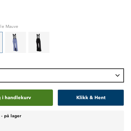
lle Mauve
 i handlekurv
Klikk & Hent
-
på lager