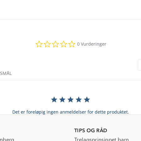
0.0
0 Vurderinger
star
rating
RSMÅL
Det er foreløpig ingen anmeldelser for dette produktet.
TIPS OG RÅD
mberg
Trelagsprinsippet barn