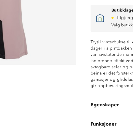
Butikklage
Tilgjeng
Velg butikk
Kraftig vannavs
Trysil vinterbukse ti
Vindtett
dager i alpintbakken 
Isolerende vatte
vannavstøtende memb
Glatt innside
isolerende effekt ved
White-membran
avtagbare seler og bo
To sidelommer 
beina er det forster
Avtagbare, regu
gamasjer og glidelås
To trykknapper i
gir oppbevaringsmuli
Forsterkninger 
Innvendige gam
Borrelåsstrammi
Egenskaper
Glidelåsåpning n
Funksjoner