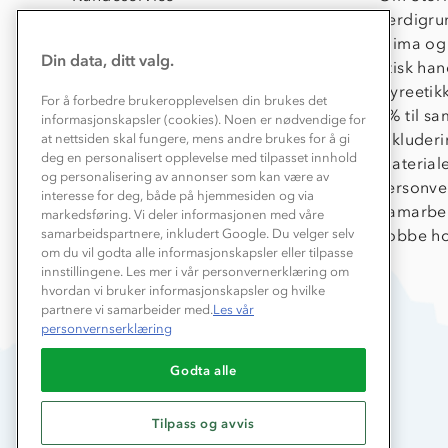
Kontakt oss
Verdigru
Konkurransevinnere
Klima og
Din data, ditt valg.
Kundeklubb
Etisk han
Våre butikker
Dyreetik
For å forbedre brukeropplevelsen din brukes det
Bedrift, barnehage og SFO
1% til s
informasjonskapsler (cookies). Noen er nødvendige for
Presse
Inkluder
at nettsiden skal fungere, mens andre brukes for å gi
deg en personalisert opplevelse med tilpasset innhold
Material
og personalisering av annonser som kan være av
Personve
interesse for deg, både på hjemmesiden og via
Samarbe
markedsføring. Vi deler informasjonen med våre
Jobbe ho
samarbeidspartnere, inkludert Google. Du velger selv
om du vil godta alle informasjonskapsler eller tilpasse
innstillingene. Les mer i vår personvernerklæring om
hvordan vi bruker informasjonskapsler og hvilke
partnere vi samarbeider med.
Les vår
personvernserklæring
Godta alle
Tilpass og avvis