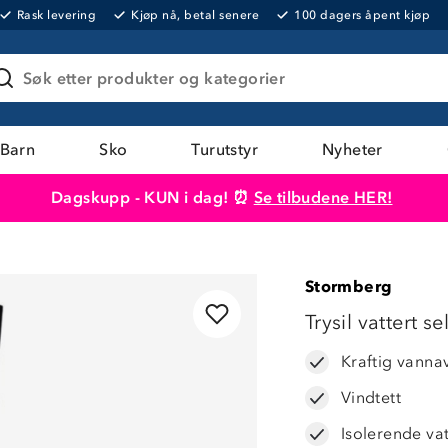
Rask levering
Kjøp nå, betal senere
100 dagers åpent kjøp
Søk etter produkter og kategorier
Barn
Sko
Turutstyr
Nyheter
Dagskupp - KUN i dag! ⏰
Se tilbudene HER!
Produktet er lagt i handlekurven
Til kassen
Stormberg
LAVPRIS
Trysil vattert s
Kraftig vanna
Vindtett
Isolerende va