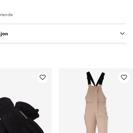
tøtende
sjon