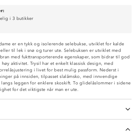
r:
elig i 3 butikker
tøtende (6 000mm vannsøyle)
l dame er en tykk og isolerende selebukse, utviklet for kalde
eller til lek i snø og turer ute. Selebuksen er utviklet med
ring
ran med fukttransporterende egenskaper, som bidrar til god
 høy aktivitet. Trysil har et enkelt klassisk design, med
rrelåsjustering i livet for best mulig passform. Nederst i
med glidelås
kninger på innsiden, tilpasset slalåmsko, med innvendige
lerbar seler
 langs leggen for enklere skoskift. To glidelåslommer i sidene
 front med borrelås
ghet for det viktigste når man er ute.
på innsiden av beina
asjer
ng nederst i beina
ederst i beina for skoskift