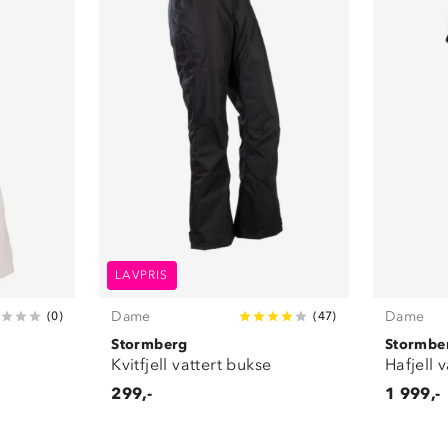
LAVPRIS
Dame
Dame
(
0
)
(
47
)
Stormberg
Stormbe
Kvitfjell vattert bukse
Hafjell 
299,-
1 999,-