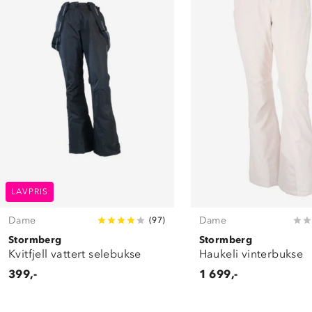
LAVPRIS
Dame
Dame
(
97
)
Stormberg
Stormberg
Kvitfjell vattert selebukse
Haukeli vinterbukse
399,-
1 699,-