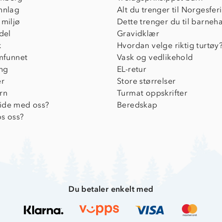
nnlag
Alt du trenger til Norgesfer
 miljø
Dette trenger du til barneh
del
Gravidklær
k
Hvordan velge riktig turtøy
amfunnet
Vask og vedlikehold
ing
EL-retur
er
Store størrelser
rn
Turmat oppskrifter
ide med oss?
Beredskap
s oss?
Du betaler enkelt med