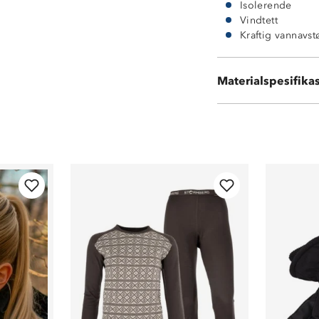
Isolerende
Vindtett
Kraftig vannavs
Materialspesifika
100 % polyester