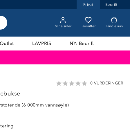
Privat
Bedrift
Mine sider
Favoritter
Handlekurv
Outlet
LAVPRIS
NY: Bedrift
0 VURDERINGER
LAVPRIS
elebukse
vstøtende (6 000mm vannsøyle)
ttering