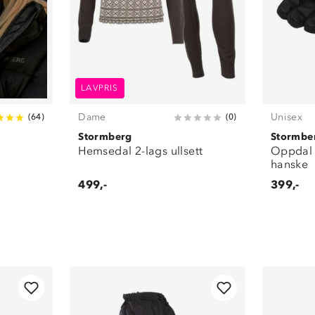
LAVPRIS
Dame
Unisex
(
64
)
(
0
)
Stormberg
Stormbe
Hemsedal 2-lags ullsett
Oppdal 
hanske
499,-
399,-