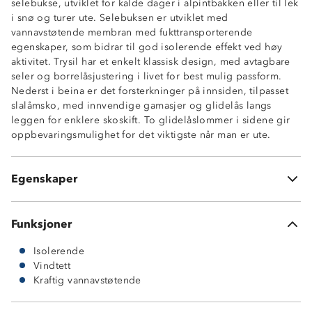
selebukse, utviklet for kalde dager i alpintbakken eller til lek
i snø og turer ute. Selebuksen er utviklet med
Kraftig vannavstøtende (6 000mm vannsøyle)
vannavstøtende membran med fukttransporterende
Vindtett
egenskaper, som bidrar til god isolerende effekt ved høy
Isolerende vattering
aktivitet. Trysil har et enkelt klassisk design, med avtagbare
Glatt innside
seler og borrelåsjustering i livet for best mulig passform.
White-membran
Nederst i beina er det forsterkninger på innsiden, tilpasset
To sidelommer med glidelås
slalåmsko, med innvendige gamasjer og glidelås langs
Avtagbare, regulerbar seler
leggen for enklere skoskift. To glidelåslommer i sidene gir
To trykknapper i front med borrelås
oppbevaringsmulighet for det viktigste når man er ute.
Forsterkninger på innsiden av beina
Innvendige gamasjer
Borrelåsstramming nederst i beina
Egenskaper
Glidelåsåpning nederst i beina for skoskift
Funksjoner
Isolerende
Vindtett
Kraftig vannavstøtende