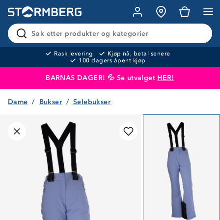
Søk etter produkter og kategorier
Rask levering
Kjøp nå, betal senere
100 dagers åpent kjøp
BARNAS DAGER! 💦 Se utvalget
HER!
Dame
Bukser
Selebukser
Produktet er lagt i handlekurven
Til kassen