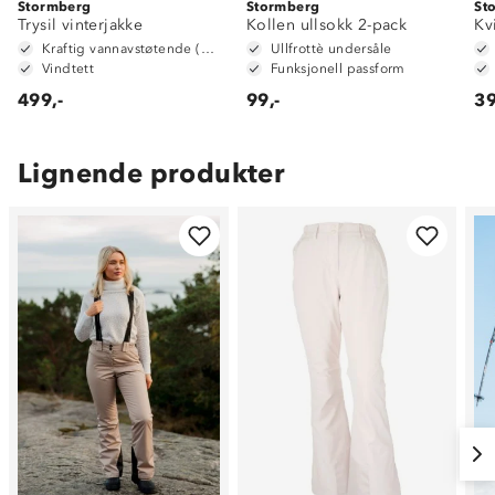
Stormberg
Stormberg
St
Trysil vinterjakke
Kollen ullsokk 2-pack
Kv
Kraftig vannavstøtende (6 000mm vannsøyle)
Ullfrottè undersåle
Vindtett
Funksjonell passform
499,-
99,-
39
Lignende produkter