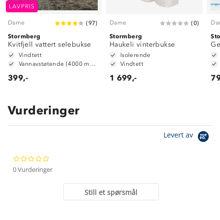
LAVPRIS
Dame
Dame
Da
(
97
)
(
0
)
Stormberg
Stormberg
St
Kvitfjell vattert selebukse
Haukeli vinterbukse
Ge
Vindtett
Isolerende
Vannavstøtende (4000 mm vannsøyle)
Vindtett
399,-
1 699,-
79
Vurderinger
Om Stormberg
Levert av
Verdigrunnlag
0.0
Klima og miljø
Trelagsprinsippet barn
star
0 Vurderinger
Kundeservice
rating
Etisk handel
Alt du trenger til Norgesferien
Still et spørsmål
Kontakt oss
Dyreetikk
Dette trenger du til barnehagen
Konkurransevinnere
1% til samfunnet