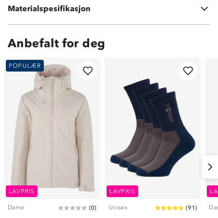
Materialspesifikasjon
100 % polyester
Anbefalt for deg
POPULÆR
LAVPRIS
LAVPRIS
LA
Dame
Unisex
Da
(
0
)
(
91
)