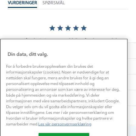
VURDERINGER
SPØRSMÅL
Gravidklær
Kundeklubb
Inkludering
Hvordan velge riktig turtøy?
Norgesferie 🇳🇴
Våre butikker
Materialer
Vask og vedlikehold
Få turinspirasjon og tips her⛰
Bedrift, barnehage og SFO
Personvern
EL-retur
Det er foreløpig ingen anmeldelser for dette produktet.
Overnatte utendørs⛺
Presse
Samarbeide med oss?
INFORMASJON
Store størrelser
Din data, ditt valg.
Storms turtips🐿️
Jobbe hos oss?
Turmat oppskrifter
OM OSS
For å forbedre brukeropplevelsen din brukes det
Leirskole 🥾
informasjonskapsler (cookies). Noen er nødvendige for at
Beredskap
nettsiden skal fungere, mens andre brukes for å gi deg en
Barnehageansatt
TIPS OG RÅD
personalisert opplevelse med tilpasset innhold og
personalisering av annonser som kan være av interesse for deg,
Tips til hyttetur
både på hjemmesiden og via markedsføring. Vi deler
AKTIVITETER
informasjonen med våre samarbeidspartnere, inkludert Google.
Du velger selv om du vil godta alle informasjonskapsler eller
tilpasse innstillingene. Les mer i vår personvernerklæring om
hvordan vi bruker informasjonskapsler og hvilke partnere vi
samarbeider med.
Les vår personvernserklæring