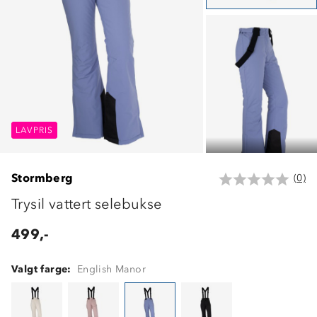
LAVPRIS
LAVPRIS
LAVPRIS
Stormberg
(0)
Trysil vattert selebukse
499,-
Valgt farge:
English Manor