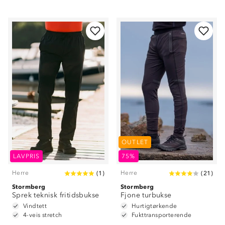
OUTLET
LAVPRIS
75%
Herre
Herre
(
1
)
(
21
)
Stormberg
Stormberg
Sprek teknisk fritidsbukse
Fjone turbukse
Vindtett
Hurtigtørkende
4-veis stretch
Fukttransporterende