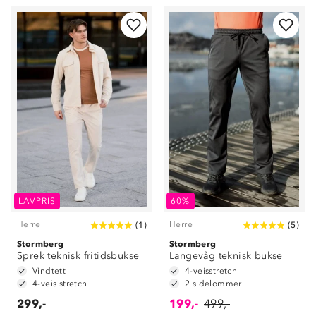
LAVPRIS
60%
Herre
Herre
(
1
)
(
5
)
Stormberg
Stormberg
Sprek teknisk fritidsbukse
Langevåg teknisk bukse
Vindtett
4-veisstretch
4-veis stretch
2 sidelommer
299,-
199,-
499,-