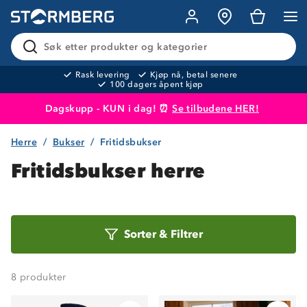
Søk etter produkter og kategorier
Rask levering
Kjøp nå, betal senere
100 dagers åpent kjøp
Dagskupp - KUN i dag! ⏰
Se tilbudene HER!
Herre
Bukser
Fritidsbukser
Produktet er lagt i handlekurven
Til kassen
Fritidsbukser herre
Sorter
Sorter
&
Filtrer
etter
8
produkter