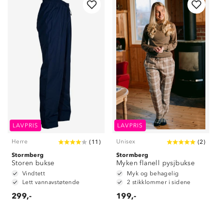
LAVPRIS
LAVPRIS
Herre
Unisex
(
11
)
(
2
)
Stormberg
Stormberg
Storen bukse
Myken flanell pysjbukse
Vindtett
Myk og behagelig
Lett vannavstøtende
2 stikklommer i sidene
299,-
199,-