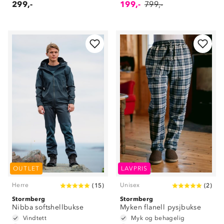
299,-
199,-
799,-
OUTLET
LAVPRIS
Herre
Unisex
(
15
)
(
2
)
Om Stormberg
Stormberg
Stormberg
Nibba softshellbukse
Myken flanell pysjbukse
Verdigrunnlag
Vindtett
Myk og behagelig