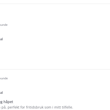
 kunde
.0
tar
ating
al
e
ew
 kunde
.0
tar
ating
al
eg håpet
på, perfekt for fritidsbruk som i mitt tilfelle.