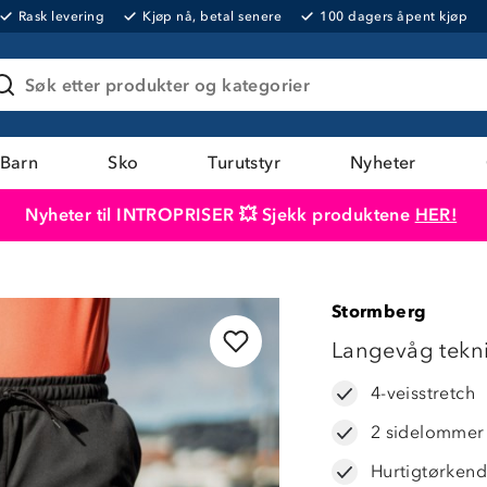
Rask levering
Kjøp nå, betal senere
100 dagers åpent kjøp
Søk etter produkter og kategorier
Barn
Sko
Turutstyr
Nyheter
Nyheter til INTROPRISER 💥 Sjekk produktene
HER!
Produktet er lagt i handlekurven
Til kassen
Stormberg
60%
Langevåg tekn
4-veisstretch
2 sidelommer
Hurtigtørken