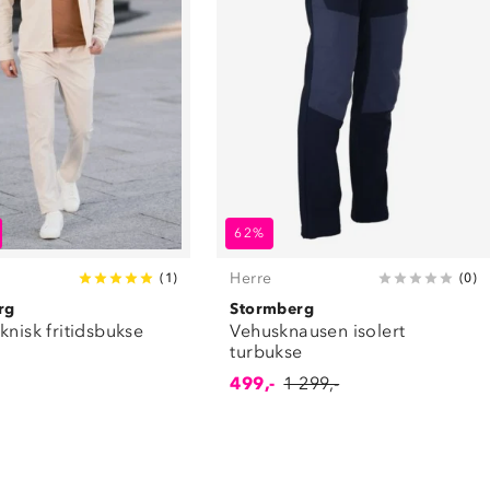
62%
Herre
(
1
)
(
0
)
rg
Stormberg
knisk fritidsbukse
Vehusknausen isolert
turbukse
499,-
1 299,-