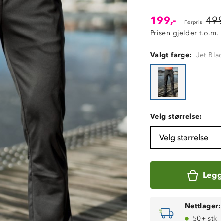
199,-
499
Førpris:
Prisen gjelder t.o.m.
Valgt farge:
Jet Bla
Velg størrelse:
Velg størrelse
Legg
Nettlager:
50+ stk