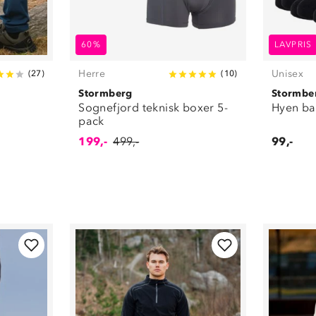
60%
LAVPRIS
Herre
Unisex
(
27
)
(
10
)
Stormberg
Stormbe
Sognefjord teknisk boxer 5-
Hyen ba
pack
199,-
499,-
99,-