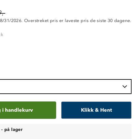
,-
 8/31/2026. Overstreket pris er laveste pris de siste 30 dagene.
ck
 i handlekurv
Klikk & Hent
-
på lager