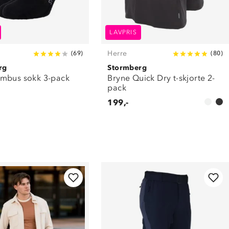
LAVPRIS
Herre
(
69
)
(
80
)
rg
Stormberg
mbus sokk 3-pack
Bryne Quick Dry t-skjorte 2-
pack
199,-