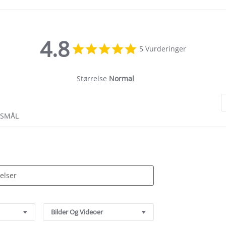
4.8
4.8
5 Vurderinger
star
rating
Størrelse
Normal
RSMÅL
Bilder Og Videoer