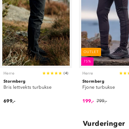
OUTLET
75%
Herre
Herre
(
4
)
Stormberg
Stormberg
Bris lettvekts turbukse
Fjone turbukse
699,-
199,-
799,-
Vurderinger