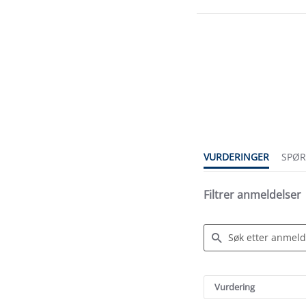
4.8
star
rating
VURDERINGER
SPØ
Filtrer anmeldelser
Search
Reviews
Vurdering