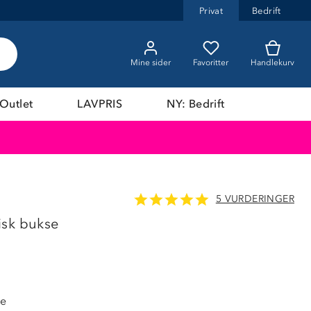
Privat
Bedrift
Mine sider
Favoritter
Handlekurv
Outlet
LAVPRIS
NY: Bedrift
5 VURDERINGER
60%
isk bukse
de