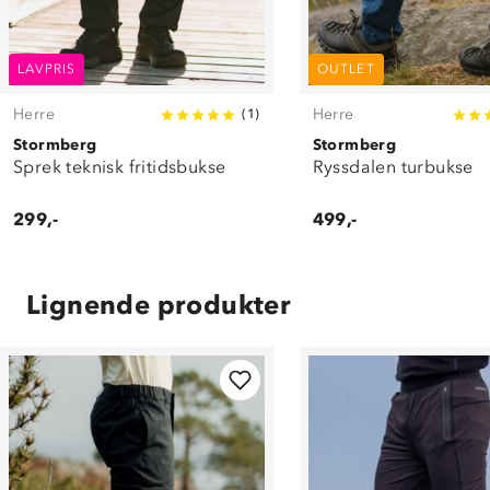
LAVPRIS
OUTLET
Herre
Herre
(
1
)
Stormberg
Stormberg
Sprek teknisk fritidsbukse
Ryssdalen turbukse
299,-
499,-
Lignende produkter