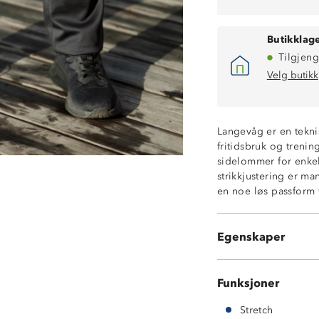
Butikklage
Tilgjeng
Velg butikk
Langevåg er en teknis
fritidsbruk og treni
4-veisstretch
sidelommer for enke
2 sidelommer
strikkjustering er ma
Hurtigtørkende
en noe løs passform 
Glatt stoff
Normal livhøyd
Elastisk linning 
Egenskaper
Elastikk nede i 
Funksjoner
Stretch