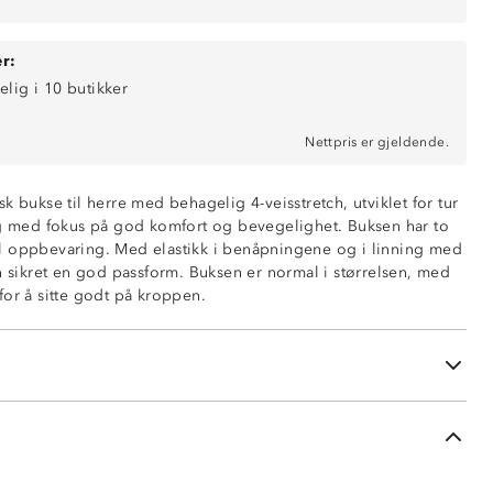
r:
elig i 10 butikker
Nettpris er gjeldende.
k bukse til herre med behagelig 4-veisstretch, utviklet for tur
ng med fokus på god komfort og bevegelighet. Buksen har to
l oppbevaring. Med elastikk i benåpningene og i linning med
n sikret en god passform. Buksen er normal i størrelsen, med
for å sitte godt på kroppen.
e
med strikkjustering
beina