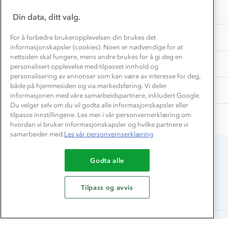
Presse
Jan
Samarbeide med oss?
INFORMASJON
2026
Store størrelser
Din data, ditt valg.
Storms turtips🐿️
Jobbe hos oss?
Turmat oppskrifter
OM OSS
For å forbedre brukeropplevelsen din brukes det
Leirskole 🥾
informasjonskapsler (cookies). Noen er nødvendige for at
Beredskap
nettsiden skal fungere, mens andre brukes for å gi deg en
Barnehageansatt
TIPS OG RÅD
personalisert opplevelse med tilpasset innhold og
personalisering av annonser som kan være av interesse for deg,
Tips til hyttetur
både på hjemmesiden og via markedsføring. Vi deler
AKTIVITETER
informasjonen med våre samarbeidspartnere, inkludert Google.
Du velger selv om du vil godta alle informasjonskapsler eller
tilpasse innstillingene. Les mer i vår personvernerklæring om
hvordan vi bruker informasjonskapsler og hvilke partnere vi
samarbeider med.
Les vår personvernserklæring
Godta alle
Du betaler enkelt med
Tilpass og avvis
Alle rettigheter forbeholdes, Stormberg - 2026