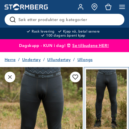
Søk etter produkter og kategorier
Rask levering
Kjøp nå, betal senere
100 dagers åpent kjøp
Dagskupp - KUN i dag! ⏰
Se tilbudene HER!
Herre
Undertøy
Ullundertøy
Ullongs
Produktet er lagt i handlekurven
Til kassen