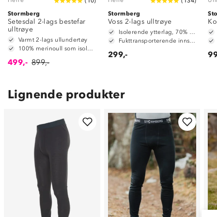
(
10
)
(
134
)
Stormberg
Stormberg
St
Setesdal 2-lags bestefar
Voss 2-lags ulltrøye
Ko
ulltrøye
Isolerende ytterlag, 70% merinoull / 30% polyester
Varmt 2-lags ullundertøy
Fukttransporterende innside, 100% polyester
100% merinoull som isolerende ytterlag
299,-
99
499,-
899,-
Lignende produkter