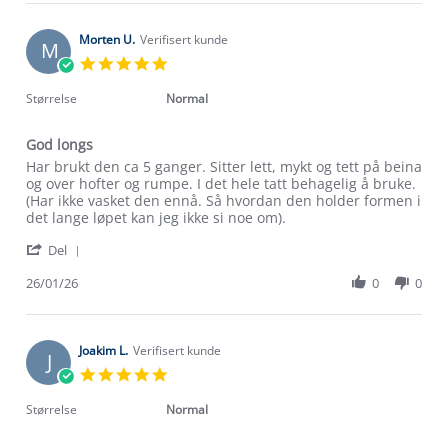
Simen
Jan
S.
2026
on
Morten U.
Verifisert kunde
M
29
5.0
Jan
star
2026
rating
Størrelse
Normal
God longs
Review
review
Har brukt den ca 5 ganger. Sitter lett, mykt og tett på beina
by
stating
og over hofter og rumpe. I det hele tatt behagelig å bruke.
Morten
God
(Har ikke vasket den ennå. Så hvordan den holder formen i
U.
longs
det lange løpet kan jeg ikke si noe om).
on
'
26
Del
Share
Jan
Review
26/01/26
0
0
2026
by
Morten
U.
on
Joakim L.
Verifisert kunde
J
26
5.0
Jan
star
2026
rating
Størrelse
Normal