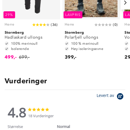
29%
LAVPRIS
LA
Herre
Herre
He
(
36
)
(
0
)
Stormberg
Stormberg
St
Hadlaskard ullongs
Polarfjell ullongs
Vo
100% merinoull
100 % merinoull
Isolerende
Høy isoleringsevne
499,-
699,-
399,-
29
Vurderinger
Levert av
4.8
4.8
4.8
star
star
18 Vurderinger
rating
rating
Størrelse
Normal