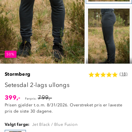
50%
50%
50%
Stormberg
(18)
Setesdal 2-lags ullongs
399,-
799,-
Førpris:
Prisen gjelder t.o.m. 8/31/2026. Overstreket pris er laveste
pris de siste 30 dagene.
Valgt farge:
Jet Black / Blue Fusion