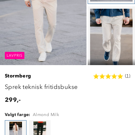
LAVPRIS
LAVPRIS
LAVPRIS
Stormberg
(1)
Sprek teknisk fritidsbukse
299,-
Valgt farge:
Almond Milk