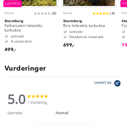
LAVPRIS
7
Herre
Herre
He
(
0
)
(
4
)
Stormberg
Stormberg
St
Falkenuten lettvekts
Bris lettvekts turbukse
Fj
turbukse
Lettvekt
Lettvekt
Deadstock-materiale
4-veisstretch
699,-
19
499,-
Vurderinger
Levert av
5.0
5.0
5.0
star
star
1 Vurdering
rating
rating
Størrelse
Normal