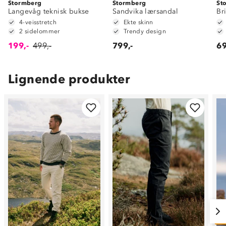
Stormberg
Stormberg
St
Langevåg teknisk bukse
Sandvika lærsandal
Br
4-veisstretch
Ekte skinn
2 sidelommer
Trendy design
199,-
499,-
799,-
69
Lignende produkter
O