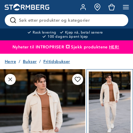
Søk etter produkter og kategorier
Rask levering
Kjøp nå, betal senere
100 dagers åpent kjøp
Nyheter til INTROPRISER 💥 Sjekk produktene
HER!
Herre
Bukser
Fritidsbukser
Produktet er lagt i handlekurven
Til kassen