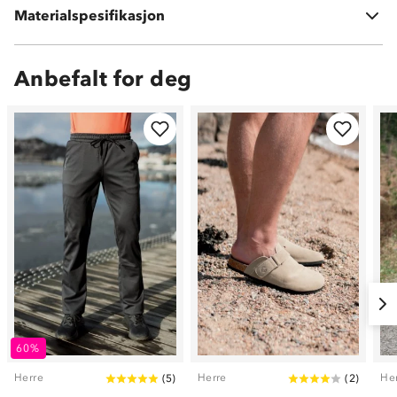
Materialspesifikasjon
10 % elastan
Anbefalt for deg
60%
Herre
Herre
He
(
5
)
(
2
)