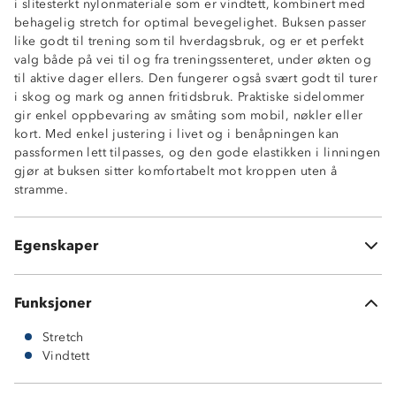
i slitesterkt nylonmateriale som er vindtett, kombinert med
behagelig stretch for optimal bevegelighet. Buksen passer
like godt til trening som til hverdagsbruk, og er et perfekt
valg både på vei til og fra treningssenteret, under økten og
til aktive dager ellers. Den fungerer også svært godt til turer
i skog og mark og annen fritidsbruk. Praktiske sidelommer
gir enkel oppbevaring av småting som mobil, nøkler eller
Vindtett
kort. Med enkel justering i livet og i benåpningen kan
4-veis stretch
passformen lett tilpasses, og den gode elastikken i linningen
2 sidelommer
gjør at buksen sitter komfortabelt mot kroppen uten å
Strikkjustering i livet
stramme.
Elastisk linning
Normal passform
Strikkjustering nede i beina
Egenskaper
OekoTex® standard 100
Funksjoner
Stretch
Vindtett
90 % nylon