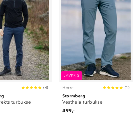
LAVPRIS
Herre
(
4
)
(
1
)
rg
Stormberg
tvekts turbukse
Vestheia turbukse
499,-