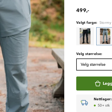
499,-
Valgt farge:
Stormy
Velg størrelse:
Velg størrelse
Legg
Nettlager:
50+ stk