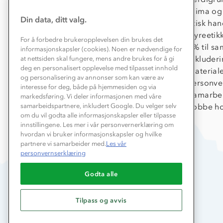
Konkurransevinnere
Klima og
Din data, ditt valg.
Kundeklubb
Etisk han
Våre butikker
Dyreetik
For å forbedre brukeropplevelsen din brukes det
Bedrift, barnehage og SFO
1% til s
informasjonskapsler (cookies). Noen er nødvendige for
Presse
Inkluder
at nettsiden skal fungere, mens andre brukes for å gi
deg en personalisert opplevelse med tilpasset innhold
Material
og personalisering av annonser som kan være av
Personve
interesse for deg, både på hjemmesiden og via
Samarbe
markedsføring. Vi deler informasjonen med våre
Jobbe ho
samarbeidspartnere, inkludert Google. Du velger selv
om du vil godta alle informasjonskapsler eller tilpasse
innstillingene. Les mer i vår personvernerklæring om
hvordan vi bruker informasjonskapsler og hvilke
partnere vi samarbeider med.
Les vår
personvernserklæring
Godta alle
Tilpass og avvis