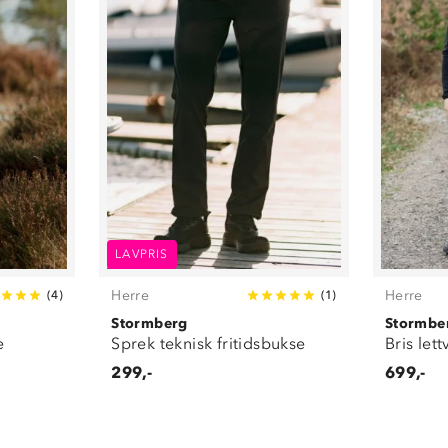
LAVPRIS
Herre
Herre
(
4
)
(
1
)
Stormberg
Stormbe
e
Sprek teknisk fritidsbukse
Bris let
299,-
699,-