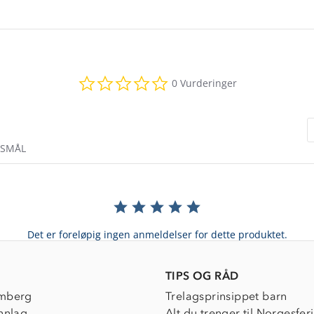
0.0
0 Vurderinger
star
rating
RSMÅL
Det er foreløpig ingen anmeldelser for dette produktet.
TIPS OG RÅD
mberg
Trelagsprinsippet barn
nnlag
Alt du trenger til Norgesfer