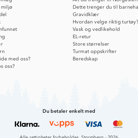
 miljø
Dette trenger du til barneh
del
Gravidklær
k
Hvordan velge riktig turtøy
amfunnet
Vask og vedlikehold
ing
EL-retur
er
Store størrelser
rn
Turmat oppskrifter
ide med oss?
Beredskap
s oss?
Du betaler enkelt med
Alle rettigheter forbeholdes, Stormberg - 2026