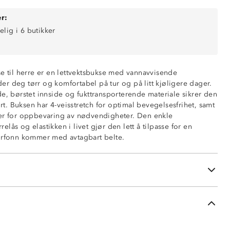
r:
elig i 6 butikker
ende
side
se til herre er en lettvektsbukse med vannavvisende
r deg tørr og komfortabel på tur og på litt kjøligere dager.
e, børstet innside og fukttransporterende materiale sikrer den
r i sidene
. Buksen har 4-veisstretch for optimal bevegelsesfrihet, samt
glidelås
er for oppbevaring av nødvendigheter. Den enkle
 flapp
lås og elastikken i livet gjør den lett å tilpasse for en
ørfonn kommer med avtagbart belte.
ng nede i beina
 med borrelås
 medfølger