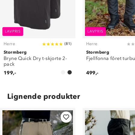
LAVPRIS
LAVPRIS
Herre
Herre
(
81
)
Stormberg
Stormberg
Bryne Quick Dry t-skjorte 2-
Fjellfonna fôret turb
pack
199,-
499,-
Lignende produkter