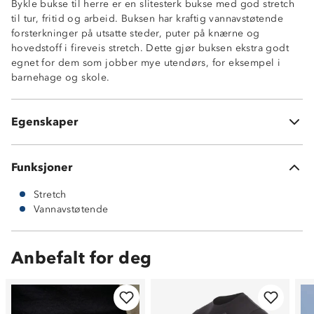
Bykle bukse til herre er en slitesterk bukse med god stretch
Baklomme med glidelås
til tur, fritid og arbeid. Buksen har kraftig vannavstøtende
Elastikk og knepping i livet
forsterkninger på utsatte steder, puter på knærne og
Beltehemper
hovedstoff i fireveis stretch. Dette gjør buksen ekstra godt
Avtakbare puter på knær
egnet for dem som jobber mye utendørs, for eksempel i
Strikkstramming nederst i beinene
barnehage og skole.
Stretchfunksjon: Stretch4W™
Meshfôr: 100% polyester
Hovedmateriale: 95% nylon og 5% spandex
Egenskaper
Forsterkningsmateriale: 100% polyester
Funksjoner
Stretch
Vannavstøtende
Anbefalt for deg