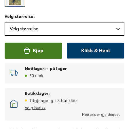
Velg størrelse:
Velg størrelse
Kjøp
Klikk & Hent
Nettlager:
-
på lager
50+ stk
Butikklager:
Tilgjengelig i 3 butikker
Velg butikk
Kraftig vannavstøtende forsterkningsfelter i baken og på
Nettpris er gjeldende.
knær
To stikklommer