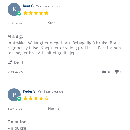
Britt
May
C.
Knut G.
Verifisert kunde
2025
K
on
5.0
19
star
May
rating
Størrelse
Stor
2025
Allsidig.
Review
review
Inntrykket så langt er meget bra. Behagelig å bruke. Bra
by
stating
regnbeskyttelse. Kneputer er veldig praktiske. Passformen
Knut
Allsidig.
for meg er bra. Alt i alt et godt kjøp.
G.
'
on
Del
Share
29
Review
29/04/25
0
0
Apr
by
2025
Knut
G.
on
Peder V.
Verifisert kunde
P
29
4.0
Apr
star
2025
rating
Størrelse
Normal
Fin bukse
Review
review
Fin bukse