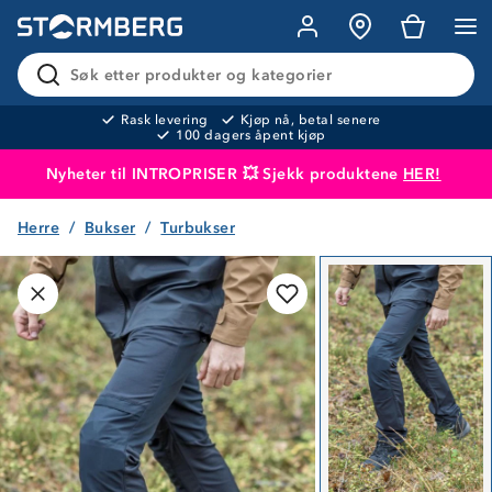
Søk etter produkter og kategorier
Rask levering
Kjøp nå, betal senere
100 dagers åpent kjøp
Nyheter til INTROPRISER 💥 Sjekk produktene
HER!
Herre
Bukser
Turbukser
Produktet er lagt i handlekurven
Til kassen