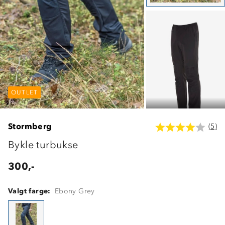
OUTLET
OUTLET
OUTLET
Stormberg
(5)
Bykle turbukse
300,-
Valgt farge:
Ebony Grey