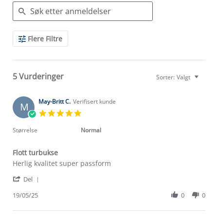
Search
Flere Filtre
Reviews
5 Vurderinger
Sorter:
Valgt
May-Britt C.
Verifisert kunde
M
5.0
star
rating
Størrelse
Normal
Flott turbukse
Review
review
Herlig kvalitet super passform
by
stating
'
May-
Flott
Del
Share
Britt
turbukse
Review
19/05/25
0
0
C.
by
on
May-
19