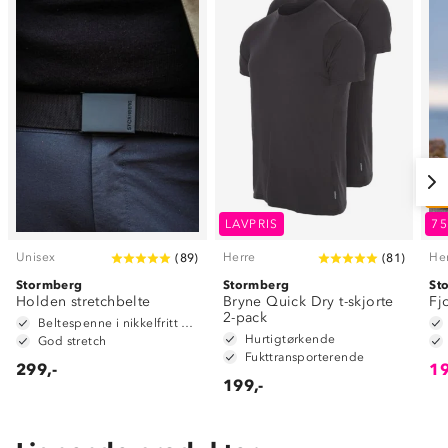
O
LAVPRIS
7
Unisex
Herre
He
(
89
)
(
81
)
Stormberg
Stormberg
St
Holden stretchbelte
Bryne Quick Dry t-skjorte
Fj
2-pack
Beltespenne i nikkelfritt metall
Hurtigtørkende
God stretch
Fukttransporterende
299,-
19
199,-