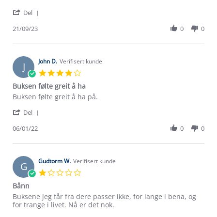
by
stating
'
Peder
Fin
Del
Share
V.
bukse
Review
21/09/23
0
0
on
by
21
Peder
Sep
V.
2023
on
John D.
Verifisert kunde
J
21
4.0
Sep
star
Buksen følte greit å ha
2023
rating
Review
review
Buksen følte greit å ha på.
by
stating
'
John
Buksen
Del
Share
D.
følte
Review
06/01/22
0
0
on
greit
by
6
å
John
Jan
ha
D.
2022
on
Gudtorm W.
Verifisert kunde
G
6
1.0
Jan
star
Bånn
2022
rating
Review
review
Buksene jeg får fra dere passer ikke, for lange i bena, og
by
stating
for trange i livet. Nå er det nok.
Gudtorm
Bånn