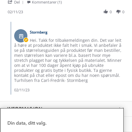
Om Stormberg
'
W.
Del
Kommentarer (1)
Share
on
Review
02/11/23
0
0
2
Verdigrunnlag
by
Nov
Gudtorm
2023
Comments
Klima og miljø
W.
Trelagsprinsippet barn
by
on
Stormberg
Kundeservice
Butikkeier
Etisk handel
2
on
Alt du trenger til Norgesferien
Hei. Takk for tilbakemeldingen din. Det var leit
Nov
Review
Kontakt oss
å høre at produktet ikke falt helt i smak. Vi anbefaler å
2023
Dyreetikk
by
se på størrelsesguiden på produktet før man bestiller,
Dette trenger du til barnehagen
Gudtorm
men størrelsen kan variere bl.a. basert hvor mye
Konkurransevinnere
W.
1% til samfunnet
stretch plagget har og tykkelsen på materialet. Minner
Gravidklær
on
om at vi har 100 dager åpent kjøp på ubrukte
Kundeklubb
2
produkter og gratis bytte i fysisk butikk. Ta gjerne
Inkludering
Nov
Hvordan velge riktig turtøy?
kontakt på chat eller epost om du har noen spørsmål.
Norgesferie 🇳🇴
2023
Våre butikker
Turhilsen fra Carl-Fredrik- Stormberg
Materialer
Vask og vedlikehold
02/11/23
Få turinspirasjon og tips her⛰
Bedrift, barnehage og SFO
Personvern
EL-retur
Overnatte utendørs⛺
Presse
Samarbeide med oss?
INFORMASJON
Store størrelser
Storms turtips🐿️
Jobbe hos oss?
Turmat oppskrifter
Din data, ditt valg.
OM OSS
Leirskole 🥾