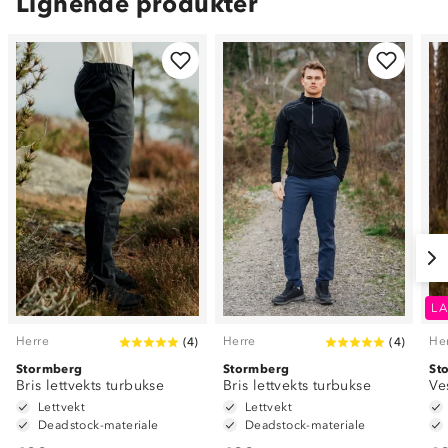
Lignende produkter
LA
Herre
Herre
He
(
4
)
(
4
)
Stormberg
Stormberg
St
Bris lettvekts turbukse
Bris lettvekts turbukse
Ve
Lettvekt
Lettvekt
Deadstock-materiale
Deadstock-materiale