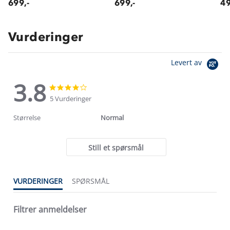
699,-
699,-
49
Vurderinger
Levert av
3.8
3.8
3.8
star
star
5 Vurderinger
rating
rating
Størrelse
Normal
Still et spørsmål
VURDERINGER
SPØRSMÅL
Filtrer anmeldelser