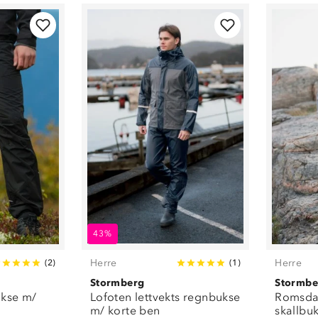
Blå
(
1
)
Mørkeblå
(
1
)
43%
Herre
Herre
(
2
)
(
1
)
Stormberg
Stormbe
ukse m/
Lofoten lettvekts regnbukse
Romsdal
m/ korte ben
skallbu