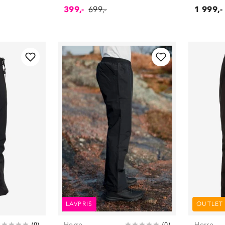
399,-
699,-
1 999,-
LAVPRIS
OUTLET
Herre
Herre
(
0
)
(
0
)