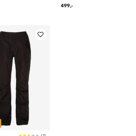
499,-
(
7
)