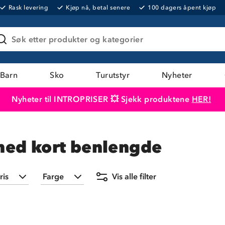
Rask levering
Kjøp nå, betal senere
100 dagers åpent kjøp
Søk etter produkter og kategorier
Barn
Sko
Turutstyr
Nyheter
Nyheter til INTROPRISER 💥 Sjekk produktene
HER!
Produktet er lagt i handlekurven
Til kassen
med kort benlengde
ris
Farge
Vis alle filter
Min
Maks
Svart
(
6
)
399,-
1 999,-
Brun
(
1
)