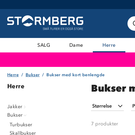
SALG
Dame
Herre
Herre
Bukser
Bukser med kort benlengde
Bukser 
Herre
Størrelse
P
Jakker
Bukser
S
(
4
)
7
produkter
Turbukser
M
(
5
)
Skallbukser