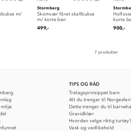
Stormberg
Stormbe
elebukse m/
Skomvær fôret skallbukse
Holfoss
m/ korte ben
korte b
499,-
900,-
7 produkter
TIPS OG RÅD
mberg
Trelagsprinsippet barn
nnlag
Alt du trenger til Norgesfer
 miljø
Dette trenger du til barneh
del
Gravidklær
k
Hvordan velge riktig turtøy
amfunnet
Vask og vedlikehold