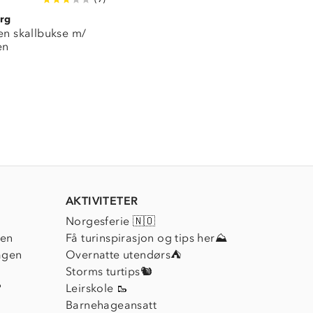
rg
en skallbukse m/
en
AKTIVITETER
Norgesferie 🇳🇴
ien
Få turinspirasjon og tips her⛰
agen
Overnatte utendørs⛺
Storms turtips🐿️
?
Leirskole 🥾
Barnehageansatt