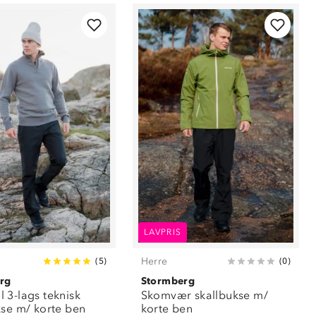
LAVPRIS
Herre
(
5
)
(
0
)
rg
Stormberg
 3-lags teknisk
Skomvær skallbukse m/
kse m/ korte ben
korte ben