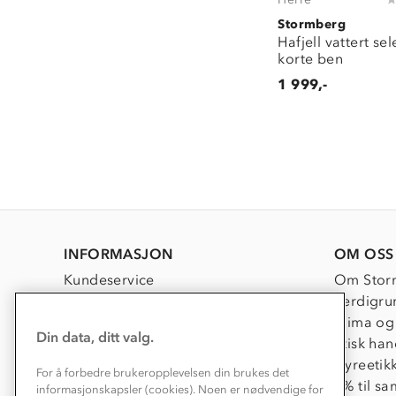
Stormberg
Hafjell vattert s
korte ben
1 999,-
INFORMASJON
OM OSS
Kundeservice
Om Stor
Kontakt oss
Verdigru
Konkurransevinnere
Klima og
Din data, ditt valg.
Kundeklubb
Etisk han
Våre butikker
Dyreetik
For å forbedre brukeropplevelsen din brukes det
Bedrift, barnehage og SFO
1% til s
informasjonskapsler (cookies). Noen er nødvendige for