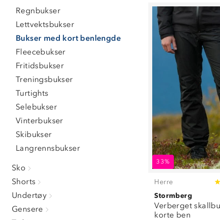
L
(
6
)
Regnbukser
XL
(
6
)
Lettvektsbukser
XXL
(
7
)
3XL
(
5
)
Bukser med kort benlengde
4XL
(
1
)
Fleecebukser
5XL
(
1
)
Fritidsbukser
Treningsbukser
Turtights
Selebukser
Vinterbukser
Skibukser
Langrennsbukser
33%
Sko
Shorts
Herre
Undertøy
Stormberg
Verberget skallb
Gensere
korte ben