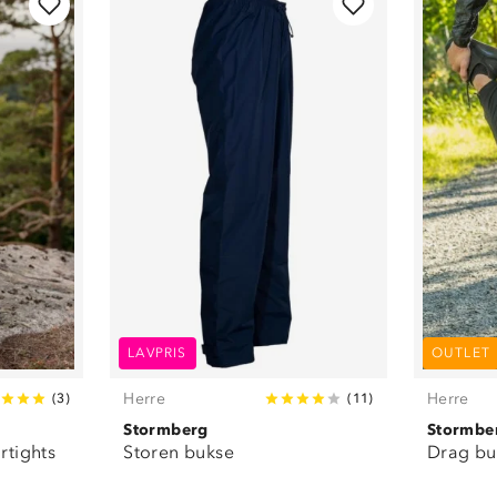
LAVPRIS
OUTLET
Herre
Herre
(
3
)
(
11
)
Stormberg
Stormbe
rtights
Storen bukse
Drag bu