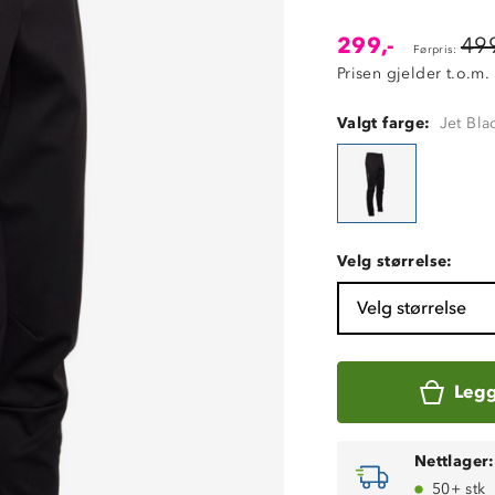
299,-
499
Førpris:
Prisen gjelder t.o.m.
Valgt farge:
Jet Bla
Velg størrelse:
Velg størrelse
Legg
Nettlager:
50+ stk