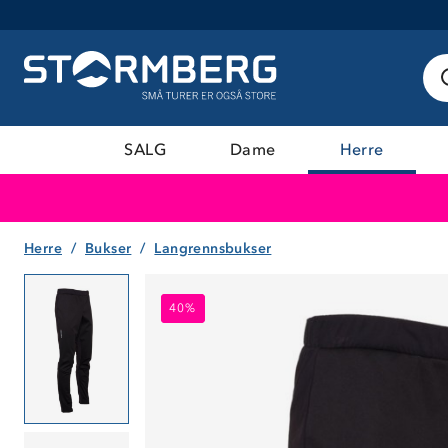
SALG
Dame
Herre
Herre
Bukser
Langrennsbukser
40%
40%