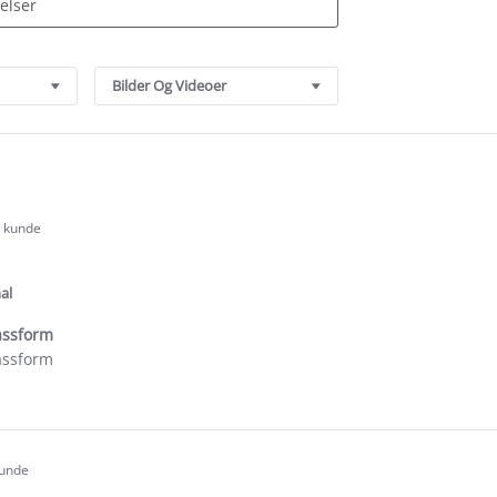
Bilder Og Videoer
t kunde
.0
tar
ating
al
assform
assform
e
ew
kunde
.0