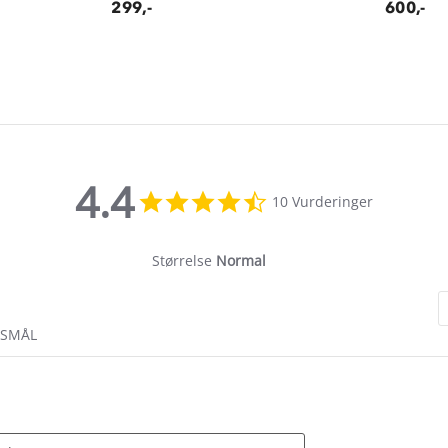
299,-
600,-
4.4
4.4
10 Vurderinger
star
rating
Størrelse
Normal
RSMÅL