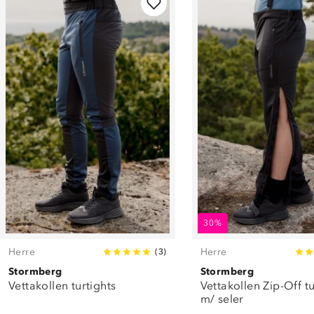
30%
Herre
Herre
(
3
)
Stormberg
Stormberg
Vettakollen turtights
Vettakollen Zip-Off tu
m/ seler