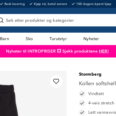
Rask levering
Kjøp nå, betal senere
100 dagers åpent kjøp
Søk etter produkter og kategorier
Barn
Sko
Turutstyr
Nyheter
Nyheter til INTROPRISER 💥 Sjekk produktene
HER!
Produktet er lagt i handlekurven
Til kassen
Stormberg
40%
Kollen softshel
Vindtett
4-veis stretch
Lett vannavvi