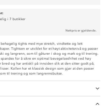
r:
elig i 7 butikker
Nettpris er gjeldende.
n behagelig tights med mye stretch, vindtette og lett
per. Tightsen er utviklet for et høyt aktivitetsnivå og passer
 ski og langrenn, som til gåturer i skog og mark og til trening.
i spandex for å sikre en optimal bevegelsesfrihet ved høy
nde på paneler
r bred og har antiskli på innsiden slik at den sitter godt på,
isser. Kollen har et klassisk design som gjør at den passer
s som til trening og som langrennsbukse.
d strikkstramming
ard 100
en lommer