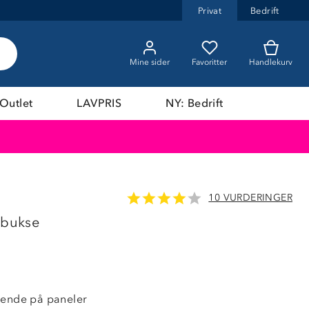
Privat
Bedrift
Mine sider
Favoritter
Handlekurv
Outlet
LAVPRIS
NY: Bedrift
10 VURDERINGER
40%
lbukse
sende på paneler