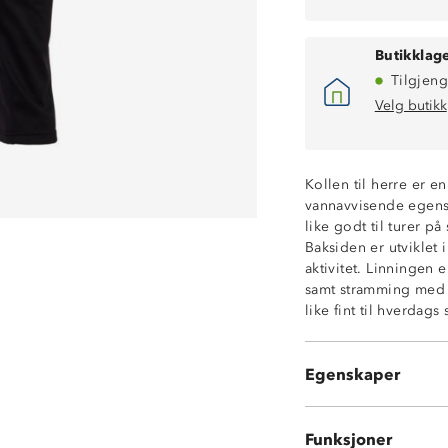
Butikklage
Tilgjeng
Velg butikk
Kollen til herre er e
vannavvisende egenska
Vindtett
like godt til turer på
4-veis stretch
Baksiden er utviklet 
Lett vannavvise
aktivitet. Linningen e
Stretch
samt stramming med l
Antiskli
like fint til hverdag
Bred linning me
Refleksdetaljer
Oeko-Tex Stand
Egenskaper
Buksen har ing
Funksjoner