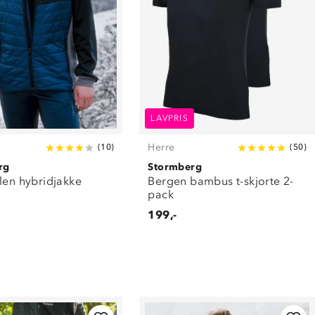
LAVPRIS
Herre
(
10
)
(
50
)
rg
Stormberg
len hybridjakke
Bergen bambus t-skjorte 2-
pack
199,-