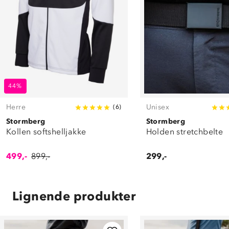
44%
Herre
Unisex
(
6
)
Stormberg
Stormberg
Kollen softshelljakke
Holden stretchbelte
499,-
899,-
299,-
Lignende produkter