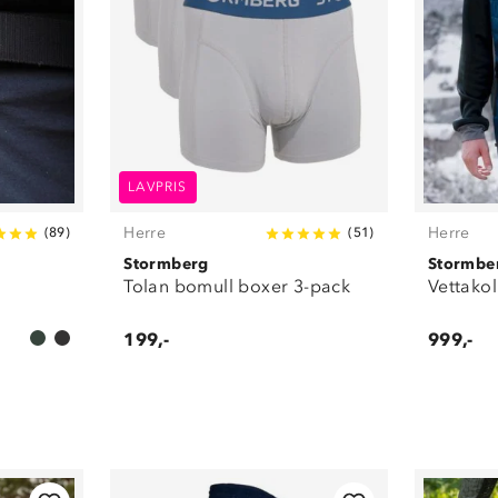
LAVPRIS
Herre
Herre
(
89
)
(
51
)
Stormberg
Stormbe
Tolan bomull boxer 3-pack
Vettakol
199,-
999,-