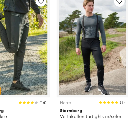
Herre
(
16
)
(
1
)
rg
Stormberg
kse
Vettakollen turtights m/seler