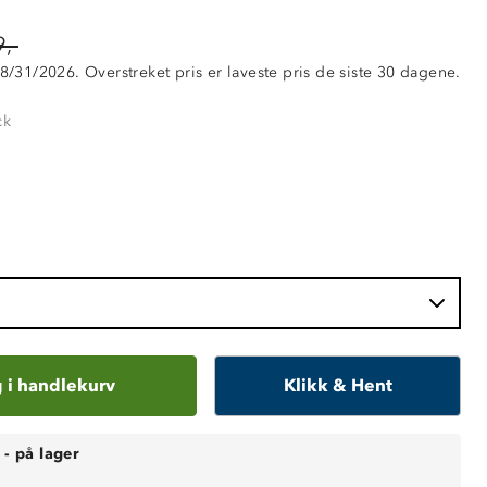
,-
 8/31/2026. Overstreket pris er laveste pris de siste 30 dagene.
ck
 i handlekurv
Klikk & Hent
-
på lager