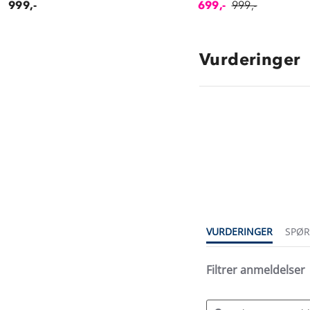
999,-
699,-
999,-
Vurderinger
4.4
star
rating
VURDERINGER
SPØ
Filtrer anmeldelser