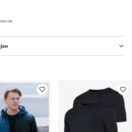
tøtende
 100 % polyester
sjon
: 88 % polyester, 12 % spandex