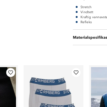
Stretch
Vindtett
Kraftig vannavs
Refleks
Hovedmateriale:
Materialspesifika
Kontrastpaneler