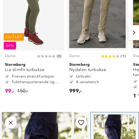
OUTLET
34%
Dame
Dame
Da
(
0
)
(
1
)
Stormberg
Stormberg
St
Lia slimfit turbukse
Nydalen turbukse
He
tu
Fireveis stretchfunksjon
Lettvekt
Fukttransporterende og hurtigtørkende
4-veisstretch
99,-
150,-
999,-
1 