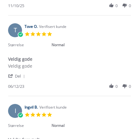
Share
N.
turbukse
Review
11/10/25
0
0
on
by
11
Sonja
Oct
N.
2025
on
Tove O.
Verifisert kunde
T
11
5.0
Oct
star
2025
rating
Størrelse
Normal
Veldig gode
Review
review
Veldig gode
by
stating
'
Tove
Veldig
Del
Share
O.
gode
Review
06/12/23
0
0
on
by
6
Tove
Dec
O.
2023
on
Ingvil B.
Verifisert kunde
I
6
5.0
Dec
star
2023
rating
Størrelse
Normal