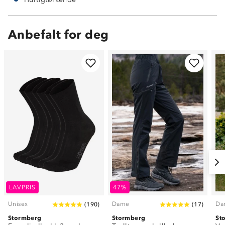
Anbefalt for deg
LAVPRIS
47%
Unisex
Dame
Da
(
190
)
(
17
)
Stormberg
Stormberg
St