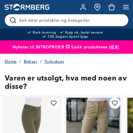
Søk etter produkter og kategorier
Rask levering
Kjøp nå, betal senere
100 dagers åpent kjøp
Nyheter til INTROPRISER 💥 Sjekk produktene
HER!
Dame
Bukser
Turbukser
Produktet er lagt i handlekurven
Til kassen
Varen er utsolgt, hva med noen av
disse?