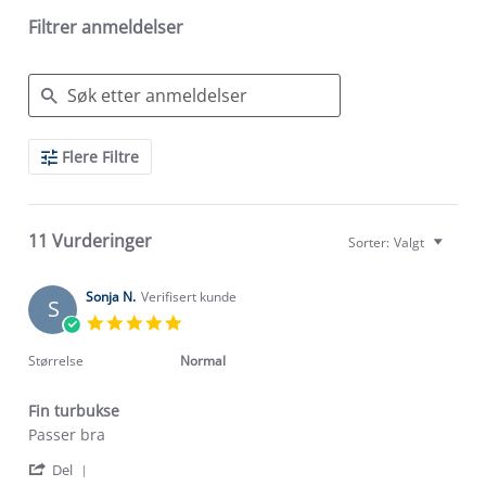
Filtrer anmeldelser
Search
Flere Filtre
Reviews
11 Vurderinger
Sorter:
Valgt
Sonja N.
Verifisert kunde
S
5.0
star
rating
Størrelse
Normal
Fin turbukse
Review
review
Passer bra
by
stating
'
Sonja
Fin
Del