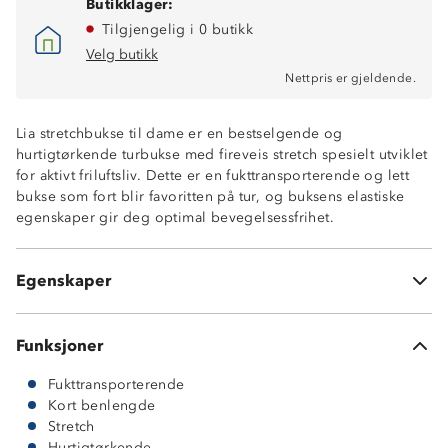
Butikklager:
Tilgjengelig i 0 butikk
Fireveis stretchfunksjon
Fukttransporterende og hurtigtørkende
Velg butikk
To stikklommer
Nettpris er gjeldende.
To lårlommer med glidelås
En utvendig lårlomme med klaff
Lia stretchbukse til dame er en bestselgende og
Beltehemper
hurtigtørkende turbukse med fireveis stretch spesielt utviklet
Trykknapp i front
for aktivt friluftsliv. Dette er en fukttransporterende og lett
Lettvekt
bukse som fort blir favoritten på tur, og buksens elastiske
5 cm kortere ben
egenskaper gir deg optimal bevegelsessfrihet.
Strikk i livet for ekstra god passform
Formsydde knær for bedre komfort og passform
Justerbare nederst på ben med strikk
Egenskaper
StretchPro 4™ (95% nylon, 5% lycra)
Funksjoner
Fukttransporterende
Kort benlengde
Stretch
Hurtigtørkende