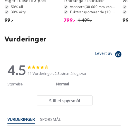
Fagerli ullsokk 3-pack
Trolltunga skallbukse
Ve
50% ull
Vanntett (30 000 mm vannsøyle)
30% akryl
Fukttransporterende (10 000 g/m2/24t)
99,-
799,-
1 499,-
99
Vurderinger
Levert av
4.5
4.5
4.5
star
star
11 Vurderinger, 2 Spørsmål og svar
rating
rating
Størrelse
Normal
Still et spørsmål
VURDERINGER
SPØRSMÅL