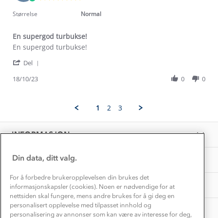
Trelagsprinsippet barn
Nov
star
Kundeservice
2023
rating
Størrelse
Normal
Etisk handel
Alt du trenger til Norgesferien
Kontakt oss
Dyreetikk
En supergod turbukse!
Dette trenger du til barnehagen
Review
review
En supergod turbukse!
Konkurransevinnere
1% til samfunnet
by
stating
Gravidklær
'
Anne
En
Del
Kundeklubb
Share
K.
supergod
Inkludering
Review
Hvordan velge riktig turtøy?
18/10/23
0
0
on
turbukse!
Norgesferie 🇳🇴
Våre butikker
by
18
Materialer
Anne
Oct
Vask og vedlikehold
K.
Få turinspirasjon og tips her⛰
2023
Bedrift, barnehage og SFO
1
2
3
on
Personvern
EL-retur
18
Overnatte utendørs⛺
Presse
Oct
Samarbeide med oss?
INFORMASJON
2023
Store størrelser
Storms turtips🐿️
Jobbe hos oss?
Turmat oppskrifter
Din data, ditt valg.
OM OSS
Leirskole 🥾
Beredskap
For å forbedre brukeropplevelsen din brukes det
Barnehageansatt
TIPS OG RÅD
informasjonskapsler (cookies). Noen er nødvendige for at
nettsiden skal fungere, mens andre brukes for å gi deg en
Tips til hyttetur
personalisert opplevelse med tilpasset innhold og
AKTIVITETER
personalisering av annonser som kan være av interesse for deg,