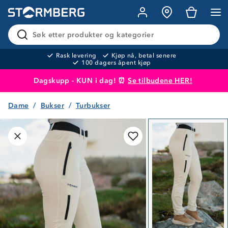
Søk etter produkter og kategorier
Rask levering
Kjøp nå, betal senere
100 dagers åpent kjøp
Dagskupp - KUN i dag! ⏰
Se tilbudene HER!
Dame
Bukser
Turbukser
Produktet er lagt i handlekurven
Til kassen