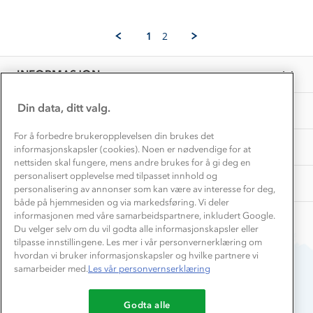
Norgesferie 🇳🇴
Våre butikker
by
2026
Materialer
Hilde
Vask og vedlikehold
S.
Få turinspirasjon og tips her⛰
Bedrift, barnehage og SFO
1
2
on
Personvern
EL-retur
6
Overnatte utendørs⛺
Presse
Jan
Samarbeide med oss?
INFORMASJON
2026
Store størrelser
Storms turtips🐿️
Jobbe hos oss?
Turmat oppskrifter
Din data, ditt valg.
OM OSS
Leirskole 🥾
Beredskap
For å forbedre brukeropplevelsen din brukes det
Barnehageansatt
TIPS OG RÅD
informasjonskapsler (cookies). Noen er nødvendige for at
nettsiden skal fungere, mens andre brukes for å gi deg en
Tips til hyttetur
personalisert opplevelse med tilpasset innhold og
AKTIVITETER
personalisering av annonser som kan være av interesse for deg,
både på hjemmesiden og via markedsføring. Vi deler
informasjonen med våre samarbeidspartnere, inkludert Google.
Du velger selv om du vil godta alle informasjonskapsler eller
tilpasse innstillingene. Les mer i vår personvernerklæring om
hvordan vi bruker informasjonskapsler og hvilke partnere vi
samarbeider med.
Les vår personvernserklæring
Du betaler enkelt med
Godta alle