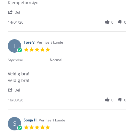
by
stating
Kjempefornøyd
Britt
Meget
'
L.
fornøyd
Del
Share
on
Review
14/04/26
0
0
14
by
Apr
Britt
2026
L.
on
Tore V.
Verifisert kunde
T
14
5.0
Apr
star
2026
rating
Størrelse
Normal
Veldig bra!
Review
review
Veldig bra!
by
stating
'
Tore
Veldig
Del
Share
V.
bra!
Review
16/03/26
0
0
on
by
16
Tore
Mar
V.
2026
on
Sonja H.
Verifisert kunde
S
16
5.0
Mar
star