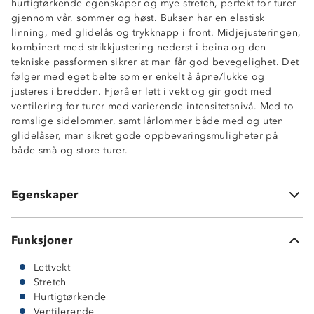
hurtigtørkende egenskaper og mye stretch, perfekt for turer
Hurtigtørkende
gjennom vår, sommer og høst. Buksen har en elastisk
4-veisstretch
linning, med glidelås og trykknapp i front. Midjejusteringen,
Lettvekt
kombinert med strikkjustering nederst i beina og den
Ventilerende
tekniske passformen sikrer at man får god bevegelighet. Det
Teknisk passform
følger med eget belte som er enkelt å åpne/lukke og
Knagghempe
justeres i bredden. Fjørå er lett i vekt og gir godt med
2 sidelommer med glidelås
ventilering for turer med varierende intensitetsnivå. Med to
1 lårlomme med glidelås
romslige sidelommer, samt lårlommer både med og uten
1 stikklomme med flapp på låret
glidelåser, man sikret gode oppbevaringsmuligheter på
Elastisk linning
både små og store turer.
Enkel trykknapp med borrelås
Strikkjustering i benåpningene
Formsydde knær
Egenskaper
Belte medfølger
Funksjoner
Lettvekt
Stretch
Hurtigtørkende
Ventilerende