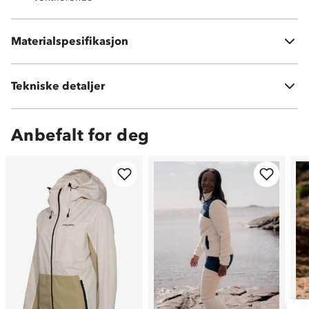
87 % nylon
Materialspesifikasjon
13 % elastan
Tekniske detaljer
Vekt:
280 gram i str XS
Anbefalt for deg