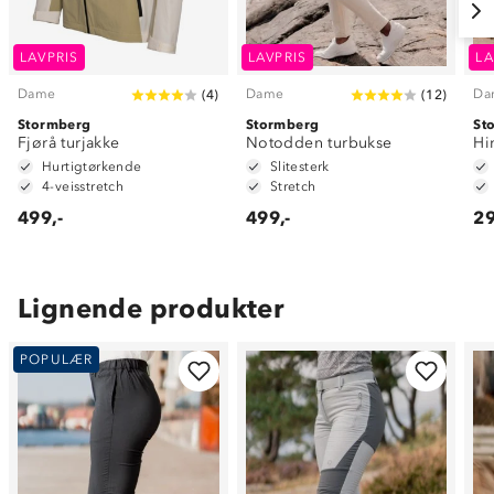
LAVPRIS
LAVPRIS
LA
Dame
Dame
Da
(
4
)
(
12
)
Stormberg
Stormberg
St
Fjørå turjakke
Notodden turbukse
Hi
Hurtigtørkende
Slitesterk
4-veisstretch
Stretch
499,-
499,-
29
Lignende produkter
POPULÆR