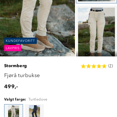
KUNDEFAVORITT
KUNDEFAVORITT
KUNDEFAVORITT
LAVPRIS
LAVPRIS
LAVPRIS
Stormberg
(7)
Fjørå turbukse
499,-
Valgt farge:
Turtledove