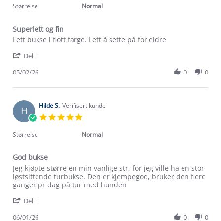
2026
rating
Størrelse
Normal
Superlett og fin
Review
review
Lett bukse i flott farge. Lett å sette på for eldre
by
stating
'
Sonja
Superlett
Del
Share
H.
og
Review
05/02/26
0
0
on
fin
by
5
Sonja
Feb
Om Stormberg
H.
2026
on
Hilde S.
Verifisert kunde
H
Verdigrunnlag
5
5.0
Feb
star
2026
Klima og miljø
rating
Størrelse
Normal
Trelagsprinsippet barn
Kundeservice
Etisk handel
God bukse
Alt du trenger til Norgesferien
Kontakt oss
Review
review
Jeg kjøpte større en min vanlige str, for jeg ville ha en stor
Dyreetikk
by
stating
løstsittende turbukse. Den er kjempegod, bruker den flere
Dette trenger du til barnehagen
Hilde
God
ganger pr dag på tur med hunden
Konkurransevinnere
1% til samfunnet
S.
bukse
Gravidklær
'
on
Del
Kundeklubb
Share
6
Inkludering
Review
Hvordan velge riktig turtøy?
06/01/26
0
0
Jan