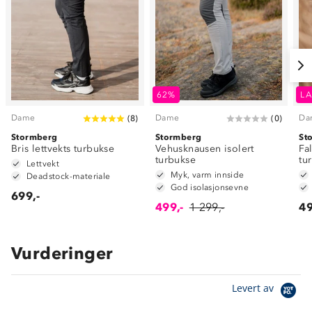
62%
LA
Dame
Dame
Da
(
8
)
(
0
)
Stormberg
Stormberg
St
Bris lettvekts turbukse
Vehusknausen isolert
Fa
turbukse
tu
Lettvekt
Myk, varm innside
Deadstock-materiale
God isolasjonsevne
699,-
499,-
1 299,-
49
Vurderinger
Levert av