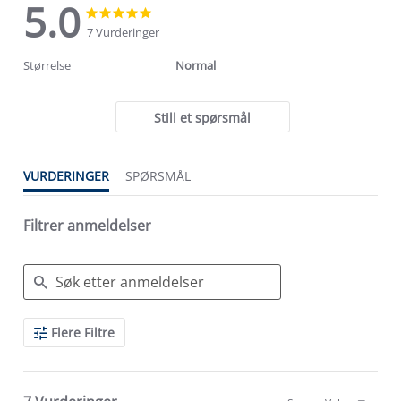
5.0
5.0
5.0
star
star
7 Vurderinger
rating
rating
Størrelse
Normal
Still et spørsmål
VURDERINGER
SPØRSMÅL
Filtrer anmeldelser
Search
Flere Filtre
Reviews