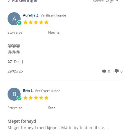
7 Vurderinger
Sorter:
Valgt
Aurelija Z.
Verifisert kunde
A
5.0
star
rating
Størrelse
Normal
🤩🤩🤩
Review
review
🤩🤩🤩
by
stating
'
Aurelija
🤩
Del
Share
Z.
🤩
Review
29/05/26
0
0
on
🤩
by
29
Aurelija
May
Z.
2026
on
Britt L.
Verifisert kunde
B
29
5.0
May
star
2026
rating
Størrelse
Stor
Meget fornøyd
Review
review
Meget fornøyd med kjøpet. Måtte bytte den til ste. l.