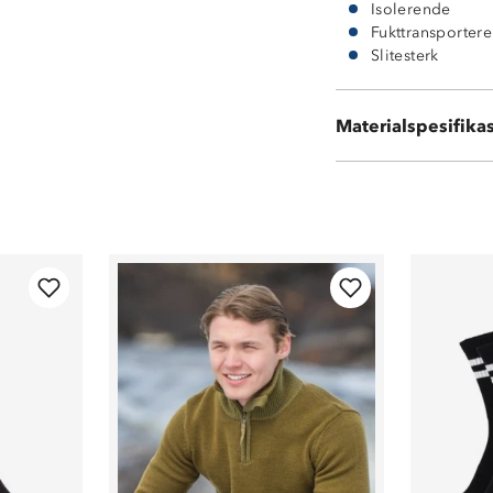
Isolerende
Fukttransporter
Slitesterk
55 % ull
25 % akryl
Materialspesifika
20 % polyester