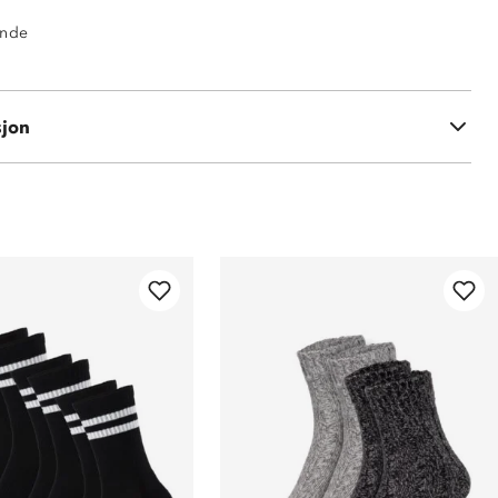
ende
sjon