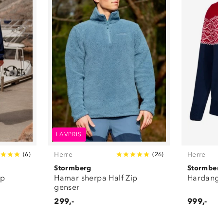
LAVPRIS
Herre
Herre
(
6
)
(
26
)
Stormberg
Stormbe
ip
Hamar sherpa Half Zip
Hardange
genser
299,-
999,-