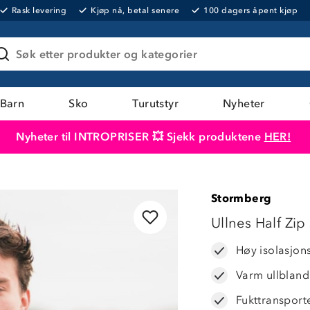
Rask levering
Kjøp nå, betal senere
100 dagers åpent kjøp
Søk etter produkter og kategorier
Barn
Sko
Turutstyr
Nyheter
Nyheter til INTROPRISER 💥 Sjekk produktene
HER!
Produktet er lagt i handlekurven
Til kassen
Stormberg
Ullnes Half Zip
Høy isolasjon
Varm ullbland
Fukttransport