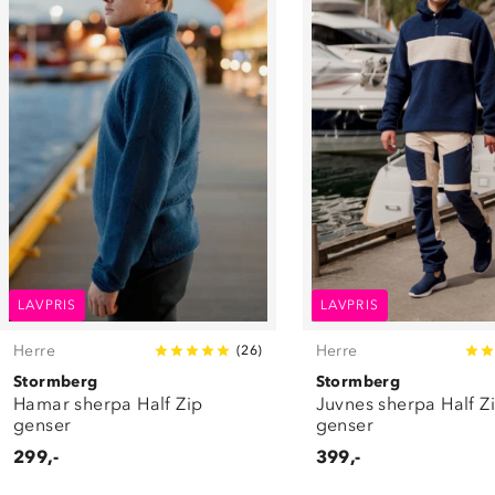
LAVPRIS
LAVPRIS
Herre
Herre
(
26
)
Stormberg
Stormberg
Hamar sherpa Half Zip
Juvnes sherpa Half Z
genser
genser
299,-
399,-