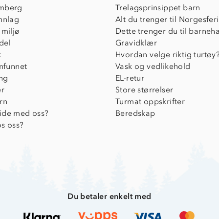
mberg
Trelagsprinsippet barn
nnlag
Alt du trenger til Norgesfer
 miljø
Dette trenger du til barneh
del
Gravidklær
k
Hvordan velge riktig turtøy
amfunnet
Vask og vedlikehold
ing
EL-retur
er
Store størrelser
rn
Turmat oppskrifter
ide med oss?
Beredskap
s oss?
Du betaler enkelt med