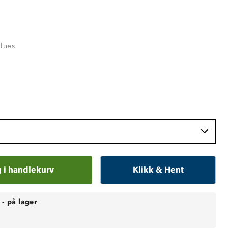
Blues
 i handlekurv
Klikk & Hent
-
på lager