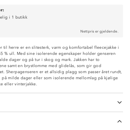
r:
elig i 1 butikk
Nettpris er gjeldende.
r til herre er en slitesterk, varm og komfortabel fleecejakke i
55 % ull. Med sine isolerende egenskaper holder genseren
lde dager og på tur i skog og mark. Jakken har to
dene samt en brystlomme med glidelås, som gir god
vne
. Sherpagenseren er et allsidig plagg som passer året rundt,
g
 på milde dager eller som isolerende mellomlag på kjølige
ende
e eller vinterjakke.
r i sidene
ed glidelås
lidelås