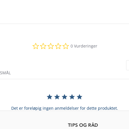
0.0
0 Vurderinger
star
rating
RSMÅL
Det er foreløpig ingen anmeldelser for dette produktet.
TIPS OG RÅD