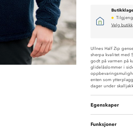
Butikklage
Tilgjeng
Velg butikk
Ullnes Half Zip gense
sherpa kvalitet med 
godt på varmen på ka
glidelåslommer i si
Høy isolasjonse
oppbevaringsmulighet
Varm ullblandin
enten som ytterplagg
Fukttransporter
dager under skalljakk
Slitesterk
2 glidelåslomme
1 brystlomme m
Egenskaper
Stormklaff bak g
Funksjoner