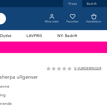
Privat
Bedrift
Mine sider
Favoritter
Handlekurv
Outlet
LAVPRIS
NY: Bedrift
0 VURDERINGER
 sherpa ullgenser
sevne
ing
erende