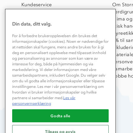
Kundeservice
Om Stor
Kontakt oss
Verdigru
Konkurransevinnere
Klima og
Din data, ditt valg.
Kundeklubb
Etisk han
Våre butikker
Dyreetik
For å forbedre brukeropplevelsen din brukes det
Bedrift, barnehage og SFO
1% til s
informasjonskapsler (cookies). Noen er nødvendige for
Presse
Inkluder
at nettsiden skal fungere, mens andre brukes for å gi
deg en personalisert opplevelse med tilpasset innhold
Material
og personalisering av annonser som kan være av
Personve
interesse for deg, både på hjemmesiden og via
Samarbe
markedsføring. Vi deler informasjonen med våre
Jobbe ho
samarbeidspartnere, inkludert Google. Du velger selv
om du vil godta alle informasjonskapsler eller tilpasse
innstillingene. Les mer i vår personvernerklæring om
hvordan vi bruker informasjonskapsler og hvilke
partnere vi samarbeider med.
Les vår
personvernserklæring
Godta alle
Tilpass og avvis