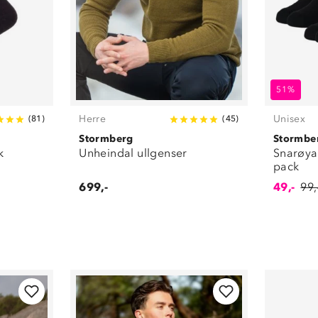
51%
Herre
Unisex
(
81
)
(
45
)
Stormberg
Stormbe
k
Unheindal ullgenser
Snarøya
pack
699,-
49,-
99,