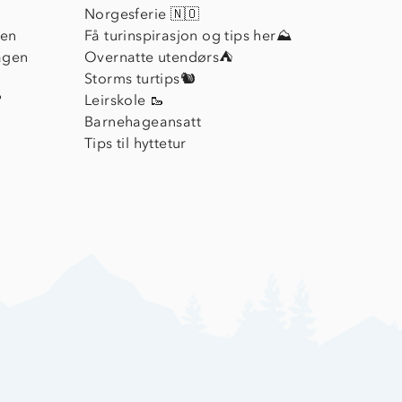
Norgesferie 🇳🇴
ien
Få turinspirasjon og tips her⛰
agen
Overnatte utendørs⛺
Storms turtips🐿️
?
Leirskole 🥾
Barnehageansatt
Tips til hyttetur