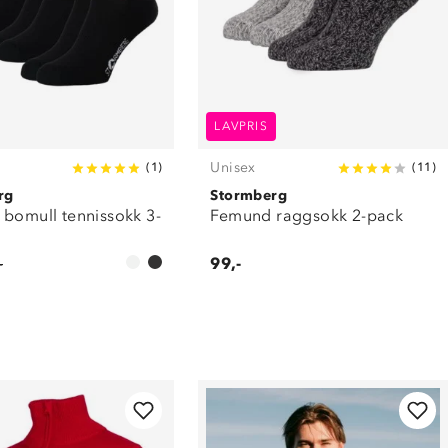
LAVPRIS
Unisex
(
1
)
(
11
)
rg
Stormberg
 bomull tennissokk 3-
Femund raggsokk 2-pack
-
99,-