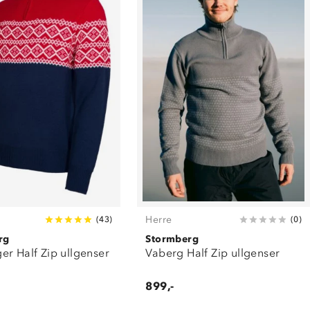
Herre
(
43
)
(
0
)
rg
Stormberg
r Half Zip ullgenser
Vaberg Half Zip ullgenser
899,-