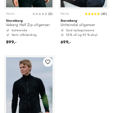
Herre
Herre
(
0
)
(
45
)
Stormberg
Stormberg
Vaberg Half Zip ullgenser
Unheindal ullgenser
Isolerende
God isolasjonsevne
Varm ullblanding
55% ull og 45 % akryl
899,-
699,-