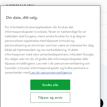
Overnatte utendørs⛺
Presse
Samarbeide med oss?
INFORMASJON
Store størrelser
Storms turtips🐿️
Jobbe hos oss?
Turmat oppskrifter
Din data, ditt valg.
OM OSS
Leirskole 🥾
Beredskap
For å forbedre brukeropplevelsen din brukes det
Barnehageansatt
TIPS OG RÅD
informasjonskapsler (cookies). Noen er nødvendige for at
nettsiden skal fungere, mens andre brukes for å gi deg en
Tips til hyttetur
personalisert opplevelse med tilpasset innhold og
AKTIVITETER
personalisering av annonser som kan være av interesse for deg,
både på hjemmesiden og via markedsføring. Vi deler
informasjonen med våre samarbeidspartnere, inkludert Google.
Du velger selv om du vil godta alle informasjonskapsler eller
tilpasse innstillingene. Les mer i vår personvernerklæring om
hvordan vi bruker informasjonskapsler og hvilke partnere vi
samarbeider med.
Les vår personvernserklæring
Du betaler enkelt med
Godta alle
Tilpass og avvis
Chat med oss
Alle rettigheter forbeholdes, Stormberg - 2026