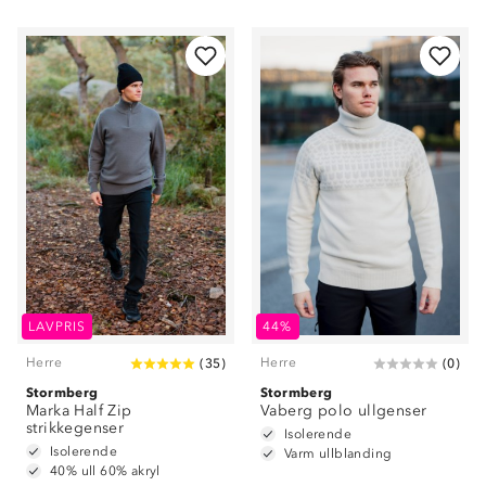
LAVPRIS
44%
Herre
Herre
(
35
)
(
0
)
Stormberg
Stormberg
Marka Half Zip
Vaberg polo ullgenser
strikkegenser
Isolerende
Isolerende
Varm ullblanding
40% ull 60% akryl