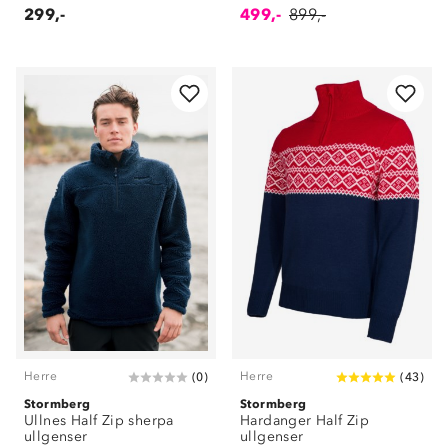
299,-
499,-
899,-
Herre
Herre
(
0
)
(
43
)
Stormberg
Stormberg
Ullnes Half Zip sherpa
Hardanger Half Zip
ullgenser
ullgenser