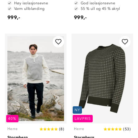
Høy isolasjonsevne
God isolasjonsevne
Varm ullblanding
55 % ull og 45 % akryl
999,-
999,-
NY
40%
LAVPRIS
Herre
Herre
(
8
)
(
53
)
Stormberg
Stormberg