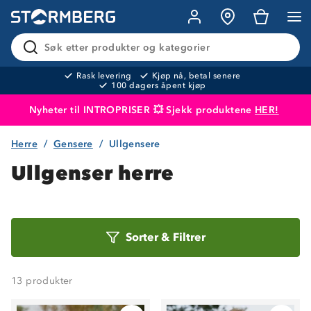
Søk etter produkter og kategorier
Rask levering
Kjøp nå, betal senere
100 dagers åpent kjøp
Nyheter til INTROPRISER 💥 Sjekk produktene
HER!
Herre
Gensere
Ullgensere
Produktet er lagt i handlekurven
Til kassen
Ullgenser herre
Sorter
Sorter
&
Filtrer
etter
13
produkter