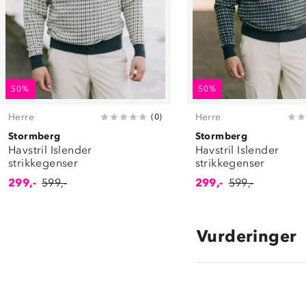
50%
50%
Herre
Herre
(
0
)
Stormberg
Stormberg
Havstril Islender
Havstril Islender
strikkegenser
strikkegenser
299,-
599,-
299,-
599,-
Vurderinger