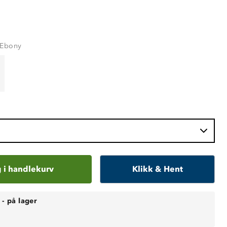
 Ebony
 i handlekurv
Klikk & Hent
-
på lager