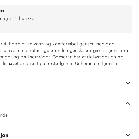
r:
elig i 11 butikker
r til herre er en varm og komfortabel genser med god
ns unike temperaturregulerende egenskaper gjør at genseren
evne
esonger og bruksområder. Genseren har et tidløst design og
akryl
ordishavet er basert på bestselgeren Unheindal ullgenser.
lerende
ende
ende
sjon