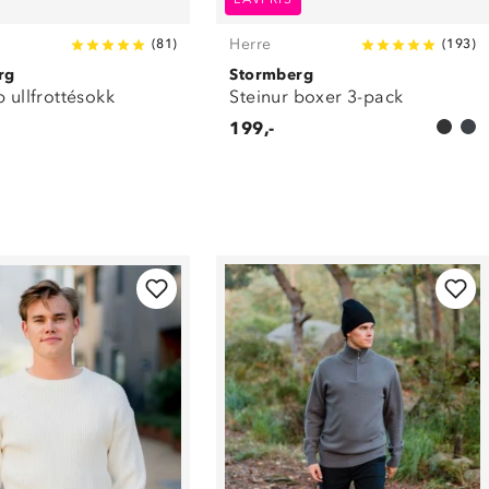
Herre
(
81
)
(
193
)
rg
Stormberg
p ullfrottésokk
Steinur boxer 3-pack
199,-