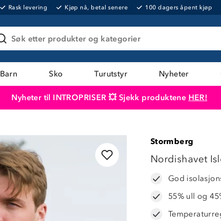
Rask levering
Kjøp nå, betal senere
100 dagers åpent kjøp
Søk etter produkter og kategorier
Barn
Sko
Turutstyr
Nyheter
Nyheter til INTROPRISER 💥 Sjekk produktene
HER!
Produktet er lagt i handlekurven
Til kassen
Stormberg
LAVPRIS
Nordishavet Is
God isolasjo
55% ull og 45
Temperaturre