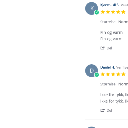
Kjersti-Lill S.
Veri
K
5
s
r
Størrelse
Norm
Fin og varm
Review
review
Fin og varm
by
stating
'
Kjersti-
Fin
Del
Shar
Lill
og
Revi
S.
varm
by
on
Kjerst
16
Daniel H.
Verifis
D
Lill
Jan
5
S.
2026
s
on
r
Størrelse
Norm
16
Jan
ikke for tykk, i
2026
Review
review
ikke for tykk, 
by
stating
'
Daniel
ikke
Del
Shar
H.
for
Revi
on
tykk,
by
7
ikke