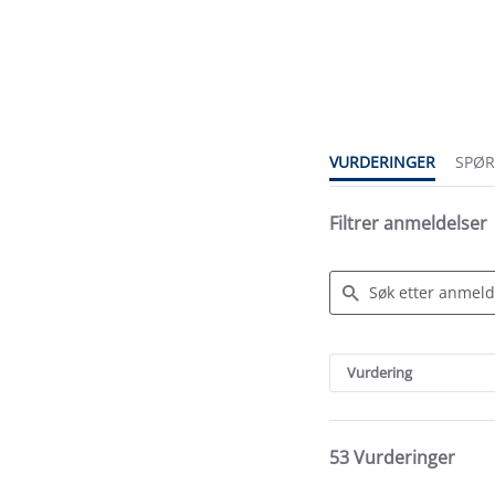
4.5
star
rating
VURDERINGER
SPØ
Filtrer anmeldelser
Search
Reviews
Vurdering
53 Vurderinger