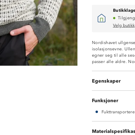
Butikklage
Tilgjeng
Velg butikk
Nordishavet ullgense
isolasjonsevne. Ulle
God isolasjons
egner seg til alle s
55% ull og 45% 
passer alle aldre. N
Temperaturregu
Fukttransporter
Rund hals
Egenskaper
Slitesterk
Funksjoner
Fukttransporter
55 % ull
Materialspesifika
45 % akryl