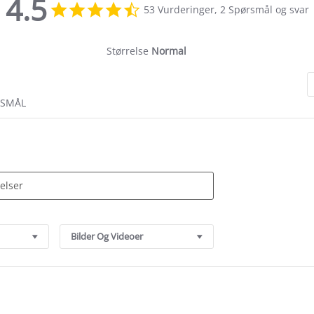
4.5
4.5
53 Vurderinger, 2 Spørsmål og svar
star
rating
Størrelse
Normal
RSMÅL
Bilder Og Videoer