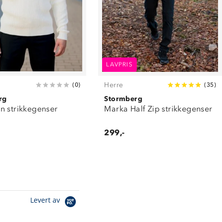
LAVPRIS
Herre
(
0
)
(
35
)
rg
Stormberg
n strikkegenser
Marka Half Zip strikkegenser
299,-
Levert av