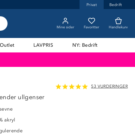
Privat
Bedrift
Mine sider
Favoritter
Handlekurv
Outlet
LAVPRIS
NY: Bedrift
53 VURDERINGER
LAVPRIS
lender ullgenser
nsevne
% akryl
gulerende