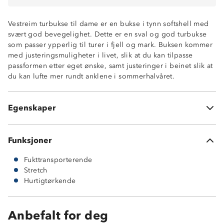
Hurtigtørkende
Fireveisstretch
Vestreim turbukse til dame er en bukse i tynn softshell med
To glidelåslommer i front
svært god bevegelighet. Dette er en sval og god turbukse
En glidelåslomme på siden av lår
som passer ypperlig til turer i fjell og mark. Buksen kommer
Beltehemper
med justeringsmuligheter i livet, slik at du kan tilpasse
Trykknapp i front
passformen etter eget ønske, samt justeringer i beinet slik at
Borrelåsstramming, knepping og glidelås i livet
du kan lufte mer rundt anklene i sommerhalvåret.
Glidelåsåpning nederst langs leggen
Borrelåsstramming i beinåpning
Strammemulighet i liv
Egenskaper
95 % nylon og 5 % elastan
Funksjoner
Fukttransporterende
Stretch
Hurtigtørkende
Anbefalt for deg