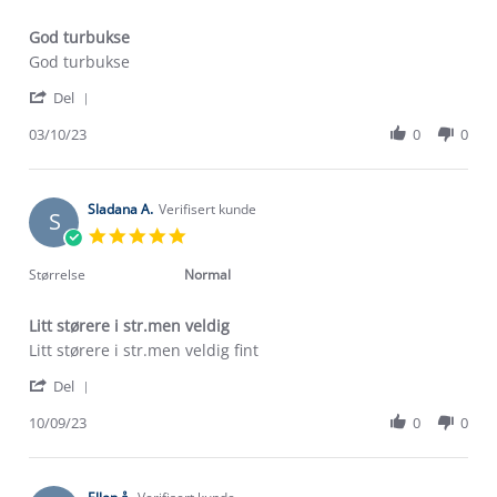
God turbukse
Review
review
God turbukse
by
stating
'
Anne
God
Del
Share
P.
turbukse
Review
03/10/23
0
0
on
by
3
Anne
Oct
P.
2023
on
Sladana A.
Verifisert kunde
S
3
5.0
Oct
star
2023
rating
Størrelse
Normal
Litt størere i str.men veldig
Review
review
Litt størere i str.men veldig fint
by
stating
'
Sladana
Litt
Del
Share
A.
størere
Review
10/09/23
0
0
on
i
by
10
str.men
Om Stormberg
Sladana
Sep
veldig
A.
2023
Verdigrunnlag