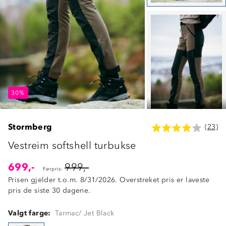
30%
30%
30%
Stormberg
(23)
Vestreim softshell turbukse
699,-
999,-
Førpris:
Prisen gjelder t.o.m. 8/31/2026. Overstreket pris er laveste
pris de siste 30 dagene.
Valgt farge:
Tarmac/ Jet Black