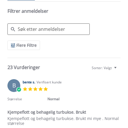
Filtrer anmeldelser
Search
Flere Filtre
Reviews
23 Vurderinger
Sorter:
Valgt
bente s.
Verifisert kunde
B
5.0
star
rating
Størrelse
Normal
Kjempeflott og behagelig turbukse. Brukt
Review
review
Kjempeflott og behagelig turbukse. Brukt mi mye . Normal
by
stating
størrelse
bente
Kjempeflott