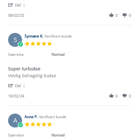
'
s.
og
Del
Share
on
behagelig
Review
08/02/25
0
0
8
turbukse.
by
Feb
Brukt
bente
2025
s.
on
Synnøve K.
Verifisert kunde
S
8
5.0
Feb
star
2025
rating
Størrelse
Normal
Super turbukse
Review
review
Veldig behagelig bukse
by
stating
'
Synnøve
Super
Del
Share
K.
turbukse
Review
18/02/24
0
0
on
by
18
Synnøve
Feb
K.
2024
on
Anne P.
Verifisert kunde
A
18
5.0
Feb
star
2024
rating
Størrelse
Normal