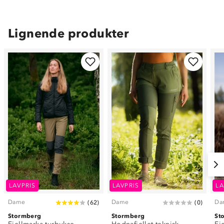
Lignende produkter
LAVPRIS
LAVPRIS
LA
Dame
Dame
Da
(
62
)
(
0
)
Stormberg
Stormberg
St