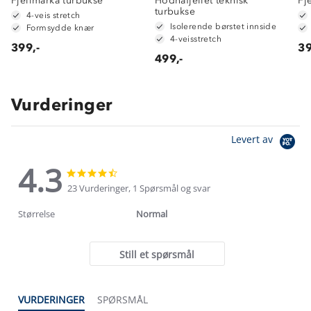
Fjellmarka turbukse
Hodnafjellet teknisk
Fj
turbukse
4-veis stretch
Isolerende børstet innside
Formsydde knær
4-veisstretch
399,-
39
499,-
Vurderinger
Levert av
4.3
4.3
4.3
star
star
23 Vurderinger, 1 Spørsmål og svar
rating
rating
Størrelse
Normal
Still et spørsmål
VURDERINGER
SPØRSMÅL