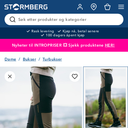
Søk etter produkter og kategorier
Rask levering
Kjøp nå, betal senere
100 dagers åpent kjøp
Nyheter til INTROPRISER 💥 Sjekk produktene
HER!
Dame
Bukser
Turbukser
Produktet er lagt i handlekurven
Til kassen