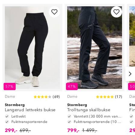
57%
47%
5
Dame
Dame
Da
(
69
)
(
17
)
Stormberg
Stormberg
St
Langerud lettvekts bukse
Trolltunga skallbukse
Fi
Lettvekt
Vanntett (30 000 mm vannsøyle)
Fukttransporterende
Fukttransporterende (10 000 g/m2/24t)
299,-
699,-
799,-
1 499,-
29