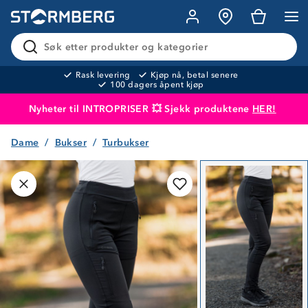
Søk etter produkter og kategorier
Rask levering
Kjøp nå, betal senere
100 dagers åpent kjøp
Nyheter til INTROPRISER 💥 Sjekk produktene
HER!
Dame
Bukser
Turbukser
Produktet er lagt i handlekurven
Til kassen