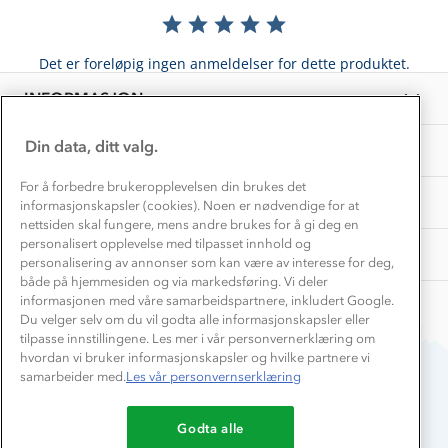
Materialer
Vask og vedlikehold
Få turinspirasjon og tips her⛰
Bedrift, barnehage og SFO
Personvern
Det er foreløpig ingen anmeldelser for dette produktet.
EL-retur
Overnatte utendørs⛺
Presse
Samarbeide med oss?
INFORMASJON
Store størrelser
Storms turtips🐿️
Jobbe hos oss?
Turmat oppskrifter
Din data, ditt valg.
OM OSS
Leirskole 🥾
Beredskap
For å forbedre brukeropplevelsen din brukes det
Barnehageansatt
TIPS OG RÅD
informasjonskapsler (cookies). Noen er nødvendige for at
nettsiden skal fungere, mens andre brukes for å gi deg en
Tips til hyttetur
personalisert opplevelse med tilpasset innhold og
AKTIVITETER
personalisering av annonser som kan være av interesse for deg,
både på hjemmesiden og via markedsføring. Vi deler
informasjonen med våre samarbeidspartnere, inkludert Google.
Du velger selv om du vil godta alle informasjonskapsler eller
tilpasse innstillingene. Les mer i vår personvernerklæring om
hvordan vi bruker informasjonskapsler og hvilke partnere vi
samarbeider med.
Les vår personvernserklæring
Du betaler enkelt med
Godta alle