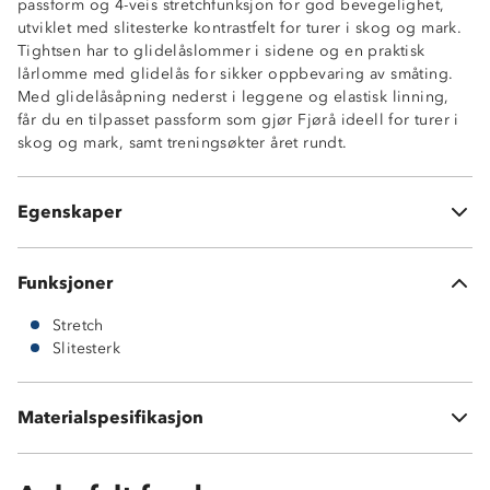
passform og 4-veis stretchfunksjon for god bevegelighet,
utviklet med slitesterke kontrastfelt for turer i skog og mark.
Tightsen har to glidelåslommer i sidene og en praktisk
Toppmodell
lårlomme med glidelås for sikker oppbevaring av småting.
4-veisstretch
Med glidelåsåpning nederst i leggene og elastisk linning,
Slitesterke kontrastfelt
får du en tilpasset passform som gjør Fjørå ideell for turer i
Kroppsnær passform
skog og mark, samt treningsøkter året rundt.
2 glidelåslommer i sidene
1 lårlomme med glidelås
Glidelåsåpning nederst i leggene
Egenskaper
Elastisk linning
Funksjoner
Stretch
Slitesterk
Hovedmateriale: 78 % polyester, 250 GSM + 22 %
elastan
Materialspesifikasjon
Kontraststoff: 87 % nylon 145GSM, 13 % elastan