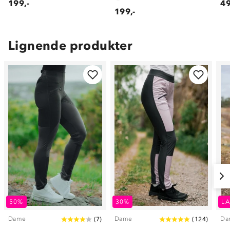
199,-
49
199,-
Lignende produkter
50%
30%
LA
Dame
Dame
Da
(
7
)
(
124
)