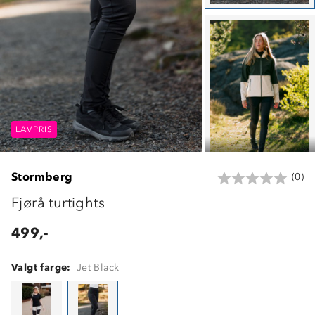
LAVPRIS
LAVPRIS
LAVPRIS
Stormberg
(0)
Fjørå turtights
499,-
Valgt farge:
Jet Black