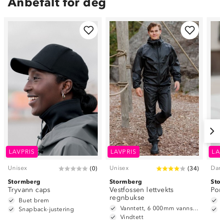
Anbefalt for deg
LAVPRIS
LAVPRIS
LA
Unisex
Unisex
Da
(
0
)
(
34
)
Stormberg
Stormberg
St
Tryvann caps
Vestfossen lettvekts
Po
regnbukse
Buet brem
Vanntett, 6 000mm vannsøyle
Snapback-justering
Vindtett