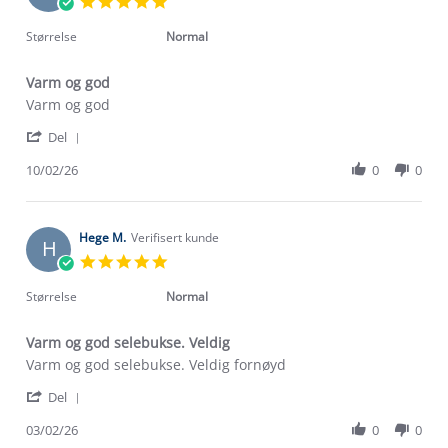
5.0
Feb
star
2026
rating
Størrelse
Normal
Varm og god
Review
review
Varm og god
by
stating
'
May-
Varm
Del
Share
britt
og
Review
10/02/26
0
0
K.
god
by
on
May-
10
britt
Feb
K.
Hege M.
Verifisert kunde
2026
H
on
5.0
10
star
Feb
rating
Størrelse
Normal
2026
Varm og god selebukse. Veldig
Review
review
Varm og god selebukse. Veldig fornøyd
by
stating
'
Hege
Varm
Del
Share
M.
og
Review
03/02/26
0
0
on
god
by