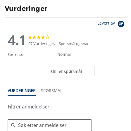
Vurderinger
Levert av
4.1
4.1
4.1
star
star
97 Vurderinger, 1 Spørsmål og svar
rating
rating
Størrelse
Normal
Still et spørsmål
VURDERINGER
SPØRSMÅL
Filtrer anmeldelser