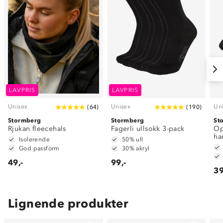
LAVPRIS
LAVPRIS
Unisex
Unisex
Un
(
64
)
(
190
)
Stormberg
Stormberg
St
Rjukan fleecehals
Fagerli ullsokk 3-pack
Op
ha
Isolerende
50% ull
God passform
30% akryl
49,-
99,-
39
Lignende produkter