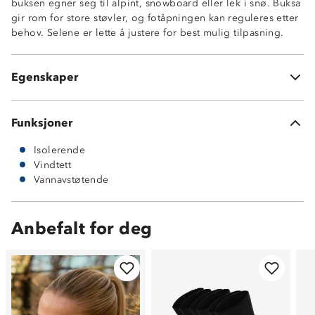
buksen egner seg til alpint, snowboard eller lek i snø. Buksa
Vannavstøtende (4000 mm vannsøyle)
gir rom for store støvler, og fotåpningen kan reguleres etter
Isolerende
behov. Selene er lette å justere for best mulig tilpasning.
Borrelåsstramming i beina
Justerbare seler
Dobbel knappehullsløsning i front
Egenskaper
Buksen har ingen lommer
Funksjoner
Isolerende
Vindtett
Vannavstøtende
Anbefalt for deg