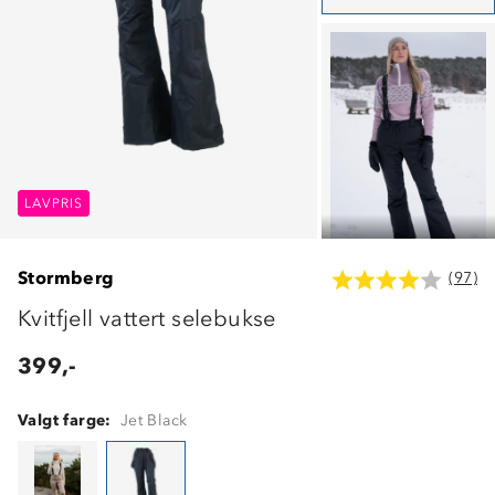
LAVPRIS
LAVPRIS
LAVPRIS
Stormberg
(97)
Kvitfjell vattert selebukse
399,-
Valgt farge:
Jet Black