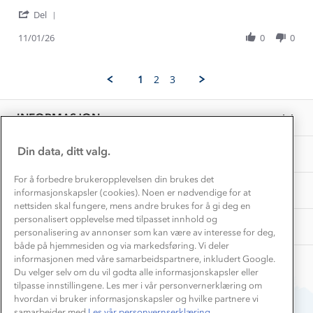
1% til samfunnet
by
stating
Gravidklær
'
Sonja
Selebukse
Del
Kundeklubb
Share
S.
kvitfjell
Inkludering
Review
Hvordan velge riktig turtøy?
11/01/26
0
0
on
Norgesferie 🇳🇴
Våre butikker
by
11
Materialer
Sonja
Jan
Vask og vedlikehold
S.
Få turinspirasjon og tips her⛰
2026
Bedrift, barnehage og SFO
1
2
3
on
Personvern
EL-retur
11
Overnatte utendørs⛺
Presse
Jan
Samarbeide med oss?
INFORMASJON
2026
Store størrelser
Storms turtips🐿️
Jobbe hos oss?
Turmat oppskrifter
Din data, ditt valg.
OM OSS
Leirskole 🥾
Beredskap
For å forbedre brukeropplevelsen din brukes det
Barnehageansatt
TIPS OG RÅD
informasjonskapsler (cookies). Noen er nødvendige for at
nettsiden skal fungere, mens andre brukes for å gi deg en
Tips til hyttetur
personalisert opplevelse med tilpasset innhold og
AKTIVITETER
personalisering av annonser som kan være av interesse for deg,
både på hjemmesiden og via markedsføring. Vi deler
informasjonen med våre samarbeidspartnere, inkludert Google.
Du velger selv om du vil godta alle informasjonskapsler eller
tilpasse innstillingene. Les mer i vår personvernerklæring om
hvordan vi bruker informasjonskapsler og hvilke partnere vi
samarbeider med.
Les vår personvernserklæring