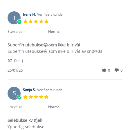
3
selebukse.
Hege
Feb
Veldig
M.
2026
on
Irene H.
Verifisert kunde
I
3
5.0
Feb
star
2026
rating
Størrelse
Normal
Superfin utebukse🤩-som ikke blir våt
Review
review
Superfin utebukse🤩-som ikke blir våt av snø☃️❄️!
by
stating
'
Irene
Superfin
Del
Share
H.
utebukse
Review
26/01/26
0
0
on
🤩-
Om Stormberg
by
26
som
Irene
Jan
ikke
Verdigrunnlag
H.
2026
blir
on
Sonja S.
Verifisert kunde
våt
S
26
Klima og miljø
5.0
Trelagsprinsippet barn
Jan
star
Kundeservice
2026
rating
Størrelse
Normal
Etisk handel
Alt du trenger til Norgesferien
Kontakt oss
Dyreetikk
Selebukse kvitfjell
Dette trenger du til barnehagen
Review
review
Ypperlig selebukse.
Konkurransevinnere