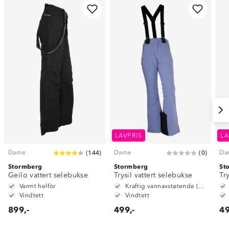
LAVPRIS
LA
Dame
Dame
Da
(
144
)
(
0
)
Stormberg
Stormberg
St
Geilo vattert selebukse
Trysil vattert selebukse
Tr
Varmt helfòr
Kraftig vannavstøtende (6 000mm vannsøyle)
Vindtett
Vindtett
899,-
499,-
49