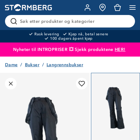
Søk etter produkter og kategorier
Rask levering
Kjøp nå, betal senere
100 dagers åpent kjøp
Nyheter til INTROPRISER 💥 Sjekk produktene
HER!
Dame
Bukser
Langrennsbukser
Produktet er lagt i handlekurven
Til kassen