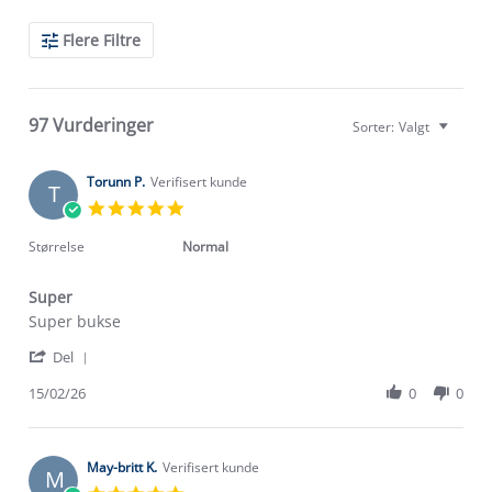
Search
Flere Filtre
Reviews
97 Vurderinger
Sorter:
Valgt
Torunn P.
Verifisert kunde
T
5.0
star
rating
Størrelse
Normal
Super
Review
review
Super bukse
by
stating
'
Torunn
Super
Del
Share
P.
Review
15/02/26
0
0
on
by
15
Torunn
Feb
P.
2026
on
May-britt K.
Verifisert kunde
M
15