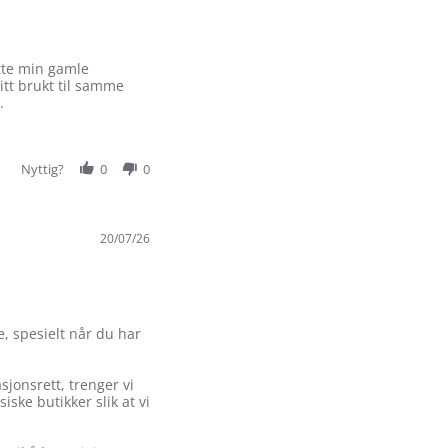
atte min gamle
tt brukt til samme
.
Nyttig?
0
0
20/07/26
e, spesielt når du har
jonsrett, trenger vi
iske butikker slik at vi