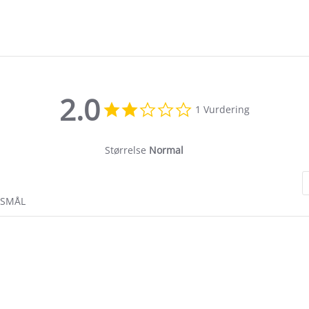
2.0
2.0
1 Vurdering
star
rating
Størrelse
Normal
RSMÅL
.0
tar