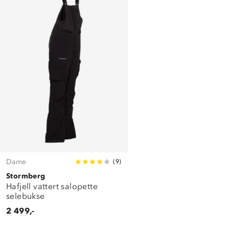
Dame
(
9
)
Stormberg
Hafjell vattert salopette
selebukse
2 499,-