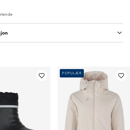
tøtende
sjon
POPULÆR