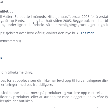
ating
al
litet. . .
sil Vattert Salopette i månedsskiftet januar/februar 2026 for å erst
a Strap Pants, som jeg har hatt siden 2005. Begge buksene har bli
er og under lignende forhold, så sammenligningsgrunnlaget er godt
Read
jeg sjokkert over hvor dårlig kvalitet den nye buk
...Les mer
more
mmentarer (1)
about
e
review
ew
stating
Skuffet
over
rg
kvalitet.
.
.
r din tilbakemelding.
ei oss for at opplevelsen din ikke har levd opp til forventningene din
 erfaringer med oss fra tidligere.
vi skal kunne se nærmere på produkter og vurdere opp mot reklamas
ilder av produktet, eller at kunden tar med plagget til en av våre fys
ersøke det butikken.