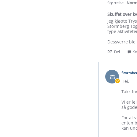
r
Størrelse
Norm
Skuffet over kva
Review
review
Jeg kjøpte Try
by
stating
Stormberg Togg
Anna
Skuffet
type aktivitet
on
over
1
kvalitet.
Dessverre ble 
Jun
.
'
2026
.
Del
Ko
Shar
Revi
Comments
by
by
Anna
Stormbe
Butikkeier
on
on
Hei,
1
Review
Jun
by
Takk fo
2026
Anna
on
Vi er l
1
så gode
Jun
2026
For at 
enten b
kan und