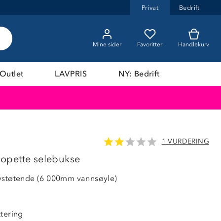
Privat
Bedrift
Mine sider
Favoritter
Handlekurv
Outlet
LAVPRIS
NY: Bedrift
1 VURDERING
LAVPRIS
salopette selebukse
vstøtende (6 000mm vannsøyle)
ttering