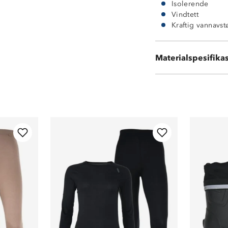
Isolerende
Vindtett
Kraftig vannavs
Materialspesifika
100 % polyester