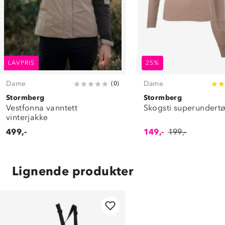
LAVPRIS
25%
Dame
Dame
(
0
)
Stormberg
Stormberg
Vestfonna vanntett
Skogsti superundertø
vinterjakke
499,-
149,-
199,-
Lignende produkter