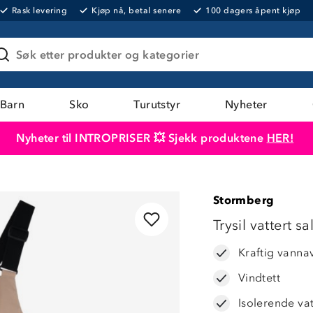
Rask levering
Kjøp nå, betal senere
100 dagers åpent kjøp
Søk etter produkter og kategorier
Barn
Sko
Turutstyr
Nyheter
Nyheter til INTROPRISER 💥 Sjekk produktene
HER!
Produktet er lagt i handlekurven
Til kassen
Stormberg
LAVPRIS
Trysil vattert 
Kraftig vanna
Vindtett
Isolerende va