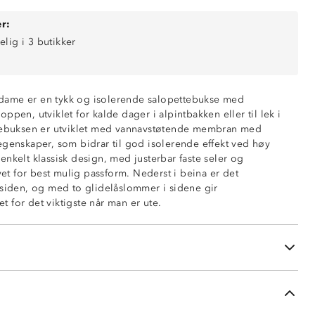
r:
elig i 3 butikker
il dame er en tykk og isolerende salopettebukse med
tøtende (6 000mm vannsøyle)
ppen, utviklet for kalde dager i alpintbakken eller til lek i
elebuksen er utviklet med vannavstøtende membran med
ring
egenskaper, som bidrar til god isolerende effekt ved høy
et enkelt klassisk design, med justerbar faste seler og
ivet for best mulig passform. Nederst i beina er det
ont og rygg
nsiden, og med to glidelåslommer i sidene gir
ler med justering
 for det viktigste når man er ute.
er i sidene
ng i midjen
orrelås foran glidelås
på innsiden av beina