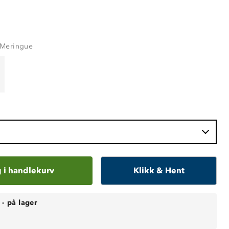
Meringue
 i handlekurv
Klikk & Hent
-
på lager