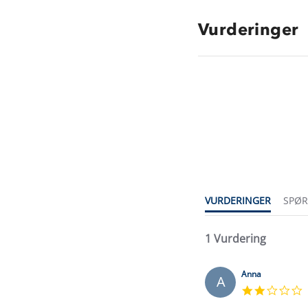
Vurderinger
2.0
star
rating
VURDERINGER
SPØ
1 Vurdering
Anna
A
2
s