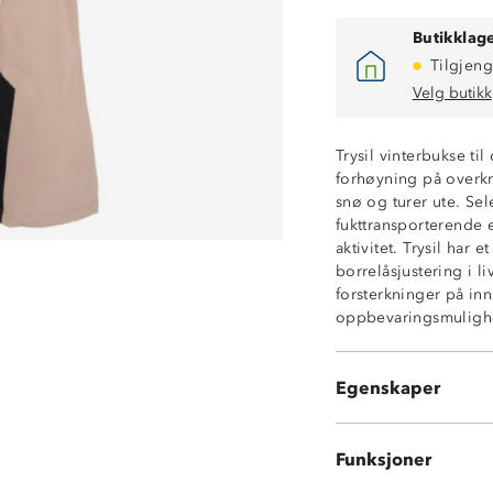
Butikklage
Tilgjeng
Velg butikk
Trysil vinterbukse t
Kraftig vannavs
forhøyning på overkro
Vindtett
snø og turer ute. S
Isolerende vatte
fukttransporterende 
Glatt innside
aktivitet. Trysil har 
White-membran
borrelåsjustering i l
Forhøyning i fr
forsterkninger på in
Fastmonterte se
oppbevaringsmulighet
To glidelåslomm
Borrelåsstrammi
Stormklaff med b
Egenskaper
Forsterkninger 
Funksjoner