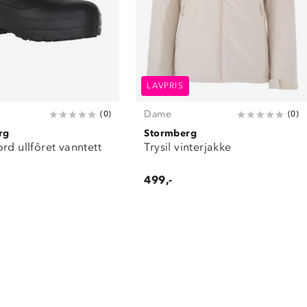
LAVPRIS
Dame
(
0
)
(
0
)
rg
Stormberg
rd ullfôret vanntett
Trysil vinterjakke
499,-