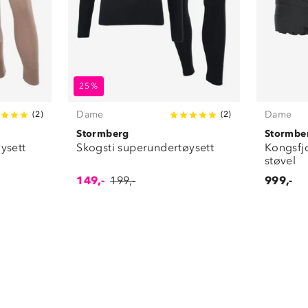
25%
Dame
Dame
(
2
)
(
2
)
Stormberg
Stormbe
ysett
Skogsti superundertøysett
Kongsfjo
støvel
149,-
199,-
999,-