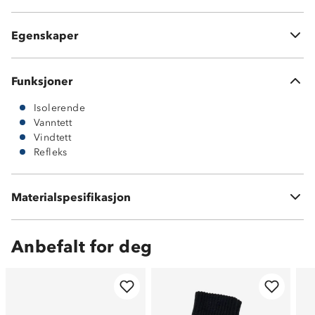
Strikkregulering med trykknapp
Refleksdetaljer i logo
Egenskaper
PU-materiale
Funksjoner
Isolerende
Vanntett
Vindtett
Refleks
Materialspesifikasjon
PU-materiale
Anbefalt for deg