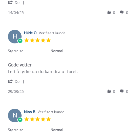
'
Martine
Regnvott
Del
Share
B.
Review
14/04/25
0
0
on
by
14
Martine
Apr
B.
2025
on
Hilde O.
Verifisert kunde
H
14
5.0
Apr
star
2025
rating
Størrelse
Normal
Gode votter
Review
review
Lett å tørke da du kan dra ut foret.
by
stating
'
Hilde
Gode
Del
Share
O.
votter
Review
29/03/25
0
0
on
Om Stormberg
by
29
Hilde
Mar
Verdigrunnlag
O.
2025
on
Nina B.
Verifisert kunde
N
29
Klima og miljø
5.0
Trelagsprinsippet barn
Mar
star
Kundeservice
2025
rating
Etisk handel
Størrelse
Normal
Alt du trenger til Norgesferien