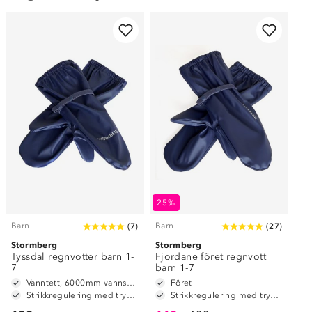
25%
Barn
Barn
(
7
)
(
27
)
Stormberg
Stormberg
Tyssdal regnvotter barn 1-
Fjordane fôret regnvott
7
barn 1-7
Vanntett, 6000mm vannsøyle
Fôret
Strikkregulering med trykknapp
Strikkregulering med trykknapp