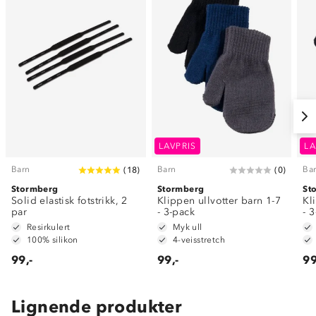
LAVPRIS
LA
Barn
Barn
Ba
(
18
)
(
0
)
Stormberg
Stormberg
St
Solid elastisk fotstrikk, 2
Klippen ullvotter barn 1-7
Kl
par
- 3-pack
- 
Resirkulert
Myk ull
100% silikon
4-veisstretch
99,-
99,-
99
Lignende produkter