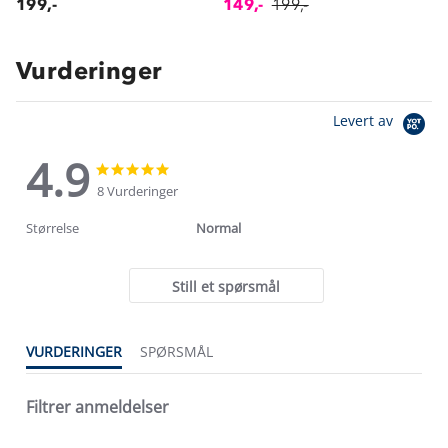
199,-
149,-
199,-
Vurderinger
Levert av
4.9
4.9
4.9
star
star
8 Vurderinger
rating
rating
Størrelse
Normal
Still et spørsmål
VURDERINGER
SPØRSMÅL
Filtrer anmeldelser