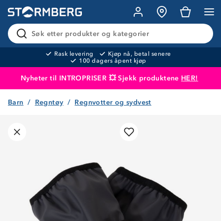
Søk etter produkter og kategorier
Rask levering
Kjøp nå, betal senere
100 dagers åpent kjøp
Nyheter til INTROPRISER 💥 Sjekk produktene
HER!
Barn
Regntøy
Regnvotter og sydvest
Produktet er lagt i handlekurven
Til kassen