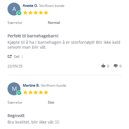
P.
2026
on
Anette O.
Verifisert kunde
A
15
5.0
Jan
star
2026
rating
Størrelse
Normal
Perfekt til barnehagebarn!
Review
review
Kjøpte til å ha i barnehagen å er storfornøyd! Blir ikke kald
by
stating
selvom man blir våt.
Anette
Perfekt
'
O.
til
Del
Share
on
barnehagebarn!
Review
22/05/25
0
0
22
by
May
Anette
2025
O.
on
Martine B.
Verifisert kunde
M
22
5.0
May
star
2025
rating
Størrelse
Stor
Regnvott
Review
review
Bra kvalitet, blir ikke våt 👌🏼
by
stating