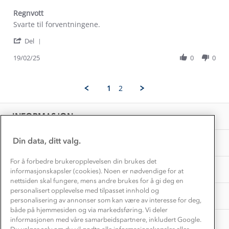
Kontakt oss
Dyreetikk
Regnvott
Dette trenger du til barnehagen
Review
review
Svarte til forventningene.
Konkurransevinnere
1% til samfunnet
by
stating
Gravidklær
'
Nina
Regnvott
Del
Kundeklubb
Share
B.
Inkludering
Hvordan velge riktig turtøy?
Review
19/02/25
0
0
on
Norgesferie 🇳🇴
Våre butikker
by
19
Materialer
Nina
Feb
Vask og vedlikehold
B.
Få turinspirasjon og tips her⛰
2025
Bedrift, barnehage og SFO
1
2
Personvern
on
EL-retur
19
Overnatte utendørs⛺
Presse
Feb
Samarbeide med oss?
INFORMASJON
2025
Store størrelser
Storms turtips🐿️
Jobbe hos oss?
Turmat oppskrifter
Din data, ditt valg.
OM OSS
Leirskole 🥾
Beredskap
For å forbedre brukeropplevelsen din brukes det
Barnehageansatt
TIPS OG RÅD
informasjonskapsler (cookies). Noen er nødvendige for at
nettsiden skal fungere, mens andre brukes for å gi deg en
Tips til hyttetur
personalisert opplevelse med tilpasset innhold og
AKTIVITETER
personalisering av annonser som kan være av interesse for deg,
både på hjemmesiden og via markedsføring. Vi deler
informasjonen med våre samarbeidspartnere, inkludert Google.