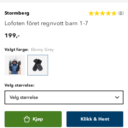
Stormberg
(8)
Lofoten fôret regnvott barn 1-7
199,-
Valgt farge:
Ebony Grey
Velg størrelse:
Velg størrelse
Kjøp
Klikk & Hent