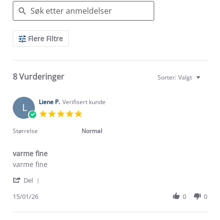
Search
Flere Filtre
Reviews
8 Vurderinger
Sorter:
Valgt
Liene P.
Verifisert kunde
L
5.0
star
rating
Størrelse
Normal
varme fine
Review
review
varme fine
by
stating
'
Liene
varme
Del
Share
P.
fine
Review
15/01/26
0
0
on
by
15
Liene
Jan