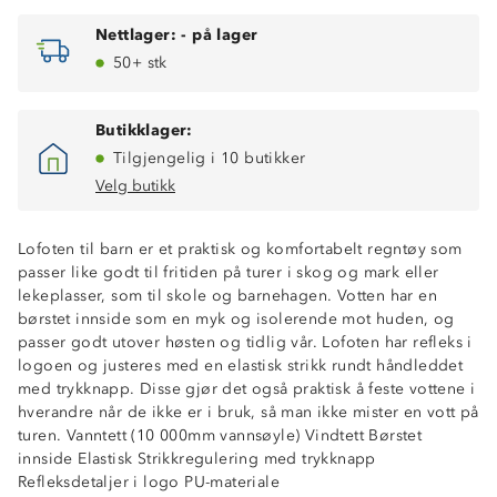
Nettlager:
-
på lager
50+ stk
Butikklager:
Tilgjengelig i 10 butikker
Velg butikk
Lofoten til barn er et praktisk og komfortabelt regntøy som
passer like godt til fritiden på turer i skog og mark eller
lekeplasser, som til skole og barnehagen. Votten har en
børstet innside som en myk og isolerende mot huden, og
passer godt utover høsten og tidlig vår. Lofoten har refleks i
logoen og justeres med en elastisk strikk rundt håndleddet
med trykknapp. Disse gjør det også praktisk å feste vottene i
hverandre når de ikke er i bruk, så man ikke mister en vott på
Vanntett (10 000mm vannsøyle)
turen. Vanntett (10 000mm vannsøyle) Vindtett Børstet
Vindtett
innside Elastisk Strikkregulering med trykknapp
Børstet innside
Refleksdetaljer i logo PU-materiale
Elastisk