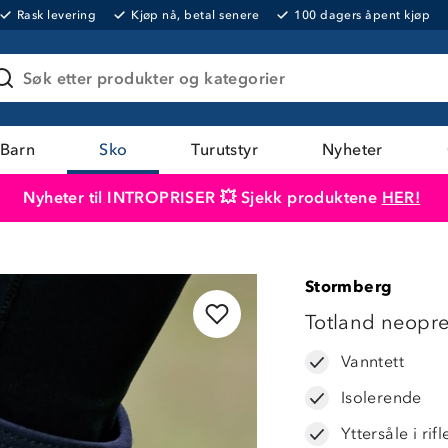
Rask levering
Kjøp nå, betal senere
100 dagers åpent kjøp
Søk etter produkter og kategorier
Barn
Sko
Turutstyr
Nyheter
Nyheter til INTROPRISER 💥 Sjekk produktene
HER!
Produktet er lagt i handlekurven
Til kassen
Stormberg
OUTLET
Totland neopre
Vanntett
Isolerende
Yttersåle i ri