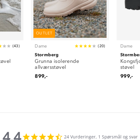
OUTLET
Dame
Dame
(
43
)
(
20
)
Stormberg
Stormbe
tøvel
Grunna isolerende
Kongsfjo
allværsstøvel
støvel
899,-
999,-
4.4
4.4
24 Vurderinger, 1 Spørsmål og svar
star