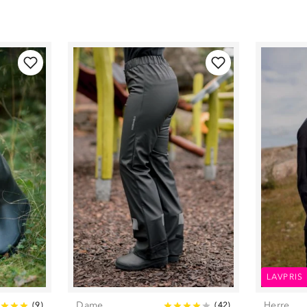
LAVPRIS
Dame
Herre
(
9
)
(
42
)