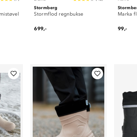
Stormberg
Stormbe
mmistøvel
Stormflod regnbukse
Marka f
699,-
99,-