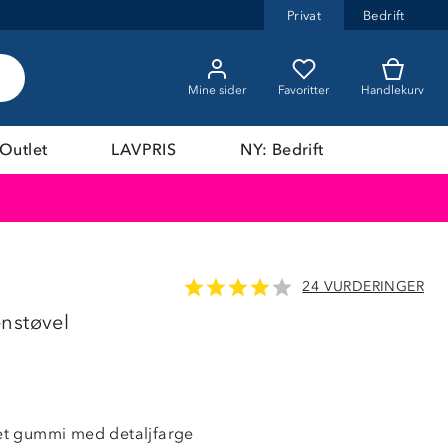
Privat
Bedrift
Mine sider
Favoritter
Handlekurv
Outlet
LAVPRIS
NY: Bedrift
24 VURDERINGER
OUTLET
nstøvel
flet gummi med detaljfarge