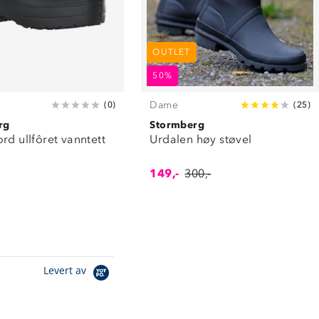
OUTLET
50%
Dame
(
0
)
(
25
)
rg
Stormberg
rd ullfôret vanntett
Urdalen høy støvel
149,-
300,-
Levert av