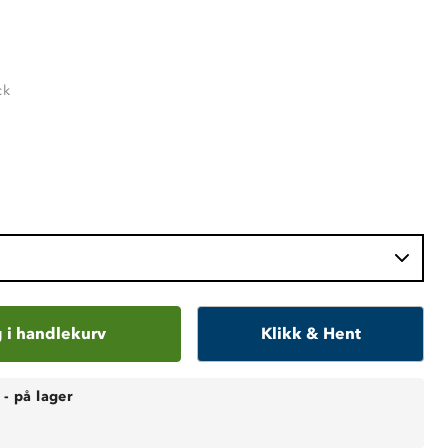
ck
 i handlekurv
Klikk & Hent
-
på lager