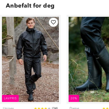
Anbefalt for deg
LAVPRIS
20%
Unisex
Dame
(
34
)