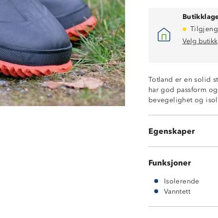
Butikklage
Tilgjeng
Velg butikk
Vanntett
Isolerende
Totland er en solid 
Yttersåle i rifl
har god passform og 
EVA-mellomsåle 
bevegelighet og isol
Innside og skaf
God stretch og 
Kile bak på hæle
Egenskaper
Skaftet er mykt,
Funksjoner
Isolerende
Vanntett