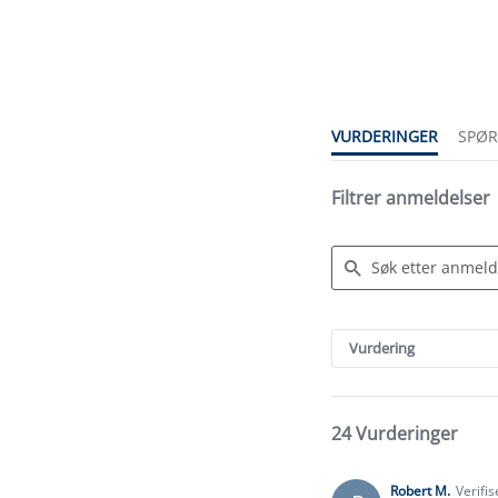
4.4
star
rating
VURDERINGER
SPØ
Filtrer anmeldelser
Search
Reviews
Vurdering
24 Vurderinger
Robert M.
Verifi