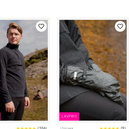
LAVPRIS
Unisex
(
106
)
(
9
)