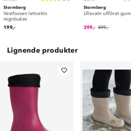
Stormberg
Stormberg
Vestfossen lettvekts
Ullavatn ullfôret gu
regnbukse
199,-
399,-
499,-
Lignende produkter