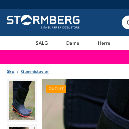
SALG
Dame
Herre
Sko
Gummistøvler
OUTLET
OUTLET