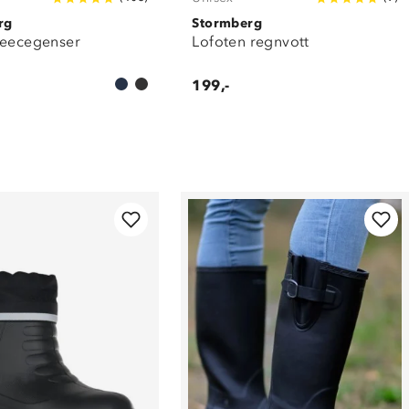
rg
Stormberg
leecegenser
Lofoten regnvott
199,-