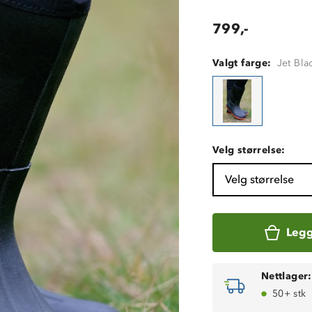
799,-
Valgt farge:
Jet Bla
Velg størrelse:
Velg størrelse
Legg
Nettlager:
50+ stk