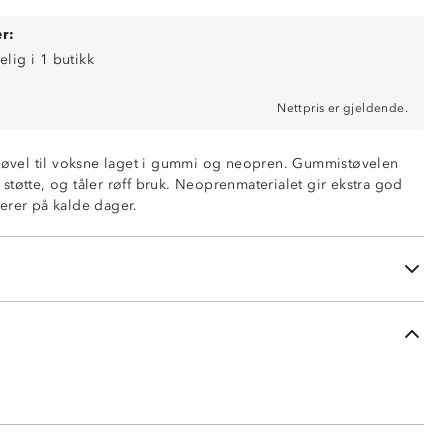
r:
elig i 1 butikk
Nettpris er gjeldende.
støvel til voksne laget i gummi og neopren. Gummistøvelen
et gummi med detaljfarge
støtte, og tåler røff bruk. Neoprenmaterialet gir ekstra god
i polyester
erer på kalde dager.
t: neopren
bevegelighet
n gjør det enkelt å få skoen på
 og kan foldes sammen når støvlene ikke er i bruk