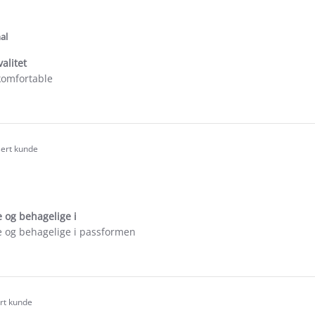
.0
tar
ating
al
alitet
komfortable
e
ew
rt
sert kunde
.0
tar
ating
 og behagelige i
e og behagelige i passformen
e
ew
tel
ert kunde