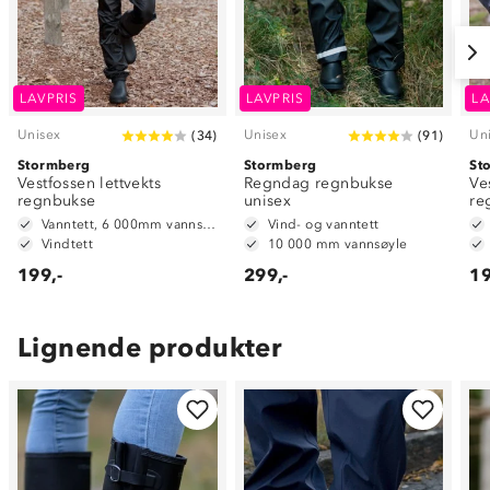
LAVPRIS
LAVPRIS
LA
Unisex
Unisex
Un
(
34
)
(
91
)
Stormberg
Stormberg
St
Vestfossen lettvekts
Regndag regnbukse
Ve
regnbukse
unisex
re
Vanntett, 6 000mm vannsøyle
Vind- og vanntett
Vindtett
10 000 mm vannsøyle
199,-
299,-
19
Lignende produkter