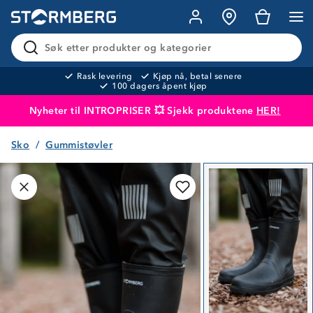
Søk etter produkter og kategorier
Rask levering
Kjøp nå, betal senere
100 dagers åpent kjøp
Nyheter til INTROPRISER 💥 Sjekk produktene
HER!
Sko
Gummistøvler
Produktet er lagt i handlekurven
Til kassen