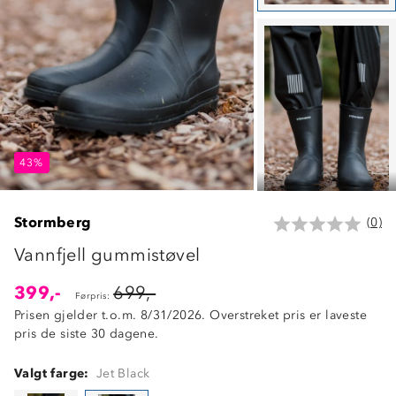
43%
43%
43%
Stormberg
(0)
Vannfjell gummistøvel
399,-
699,-
Førpris:
Prisen gjelder t.o.m. 8/31/2026. Overstreket pris er laveste
pris de siste 30 dagene.
Valgt farge:
Jet Black