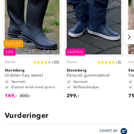
OUTLET
50%
LAVPRIS
Dame
Dame
Un
(
25
)
(
2
)
Stormberg
Stormberg
St
Urdalen høy støvel
Farsund gummistøvel
Va
Vanntett
Vanntett
Elastisk strikk med spenne for ekstra justering rundt leggen
Refleksdetaljer
149,-
300,-
299,-
79
Vurderinger
Om Stormberg
Levert av