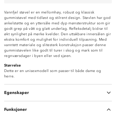
Vannfjel støvel er en mellomhøy, robust og klassisk
gummistøvel med tidløst og stilrent design. Støvlen har god
ankelstøtte og en yttersåle med dyp mønsterstruktur som gir
godt grep på vått og glatt underlag. Refleksdetalj bidrar til
økt synlighet på mørke kvelder. Den uttakbare innersålen gir
ekstra komfort og mulighet for individuell tilpasning. Med
vanntett materiale og slitesterk konstruksjon passer denne
gummistøvelen like godt til turer i skog og mark som til
Mellomhøy
regnværsdager i byen eller ved sjøen.
Tidløs design
Størrelse
Godt grep
Dette er en unisexmodell som passer til både dame og
Refleks
herre.
Vanntett
Uttakbar innersåle
Vedlikehold: Skyll av med vann og la tørke i
Egenskaper
romtemperatur. Unngå å tørke i direkte sollys eller varme.
Funksjoner