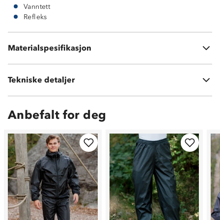
Vanntett
Refleks
Overdel: Rubber + Cotton
Materialspesifikasjon
Yttersåle: Rubber
Tekniske detaljer
Vekt:
1,8kg i str 41
Anbefalt for deg