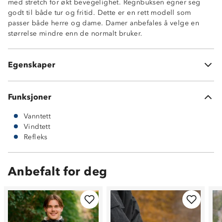
med stretch for økt bevegelighet. Regnbuksen egner seg
godt til både tur og fritid. Dette er en rett modell som
Vind- og vanntett
passer både herre og dame. Damer anbefales å velge en
10 000 mm vannsøyle
størrelse mindre enn de normalt bruker.
Refleks
Strikk i livet for bedre passform
Super Proof™
Egenskaper
Buksen har ikke lommer
Funksjoner
Vanntett
Vindtett
Refleks
Anbefalt for deg