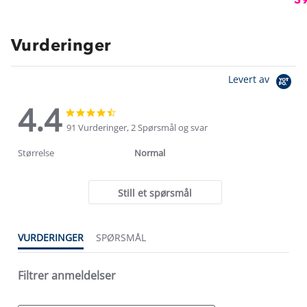
Vurderinger
Levert av
4.4
4.4
4.4
star
star
91 Vurderinger, 2 Spørsmål og svar
rating
rating
Størrelse
Normal
Still et spørsmål
VURDERINGER
SPØRSMÅL
Filtrer anmeldelser