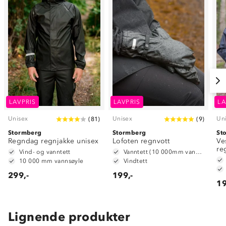
LAVPRIS
LAVPRIS
LA
Unisex
Unisex
Un
(
81
)
(
9
)
Stormberg
Stormberg
St
Regndag regnjakke unisex
Lofoten regnvott
Ve
re
Vind- og vanntett
Vanntett (10 000mm vannsøyle)
10 000 mm vannsøyle
Vindtett
299,-
199,-
19
Lignende produkter