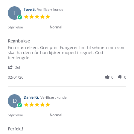
S.
on
Tove S.
Verifisert kunde
T
3
5.0
May
star
2026
rating
Størrelse
Normal
Regnbukse
Review
review
Fin i størrelsen. Grei pris. Fungerer fint til sønnen min som
by
stating
skal ha den når han kjører moped i regnet. God
Tove
Regnbukse
benlengde.
S.
'
on
Del
Share
2
Review
02/04/26
0
0
Apr
by
2026
Tove
S.
on
Daniel G.
Verifisert kunde
D
2
5.0
Apr
star
2026
rating
Størrelse
Normal
Perfekt!