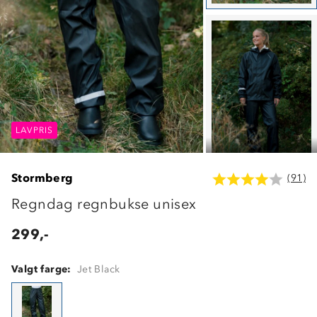
LAVPRIS
LAVPRIS
LAVPRIS
Stormberg
(91)
Regndag regnbukse unisex
299,-
Valgt farge:
Jet Black