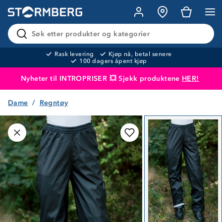
Søk etter produkter og kategorier
Rask levering
Kjøp nå, betal senere
100 dagers åpent kjøp
Nyheter til INTROPRISER 💥 Sjekk produktene
HER!
Dame
Regntøy
Produktet er lagt i handlekurven
Til kassen