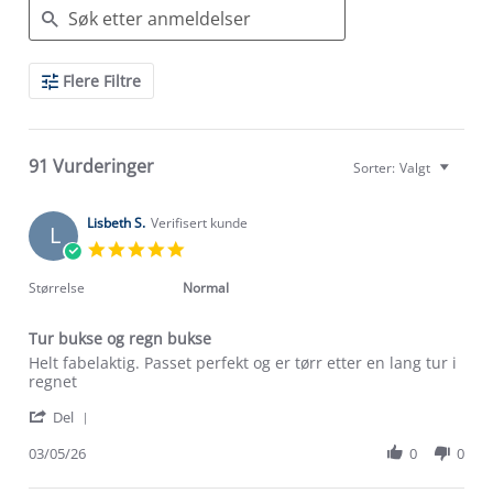
Search
Flere Filtre
Reviews
91 Vurderinger
Sorter:
Valgt
Lisbeth S.
Verifisert kunde
L
5.0
star
rating
Størrelse
Normal
Tur bukse og regn bukse
Review
review
Helt fabelaktig. Passet perfekt og er tørr etter en lang tur i
by
stating
regnet
Lisbeth
Tur
'
S.
bukse
Del
Share
on
og
Review
03/05/26
0
0
3
regn
by
May
bukse
Lisbeth
2026