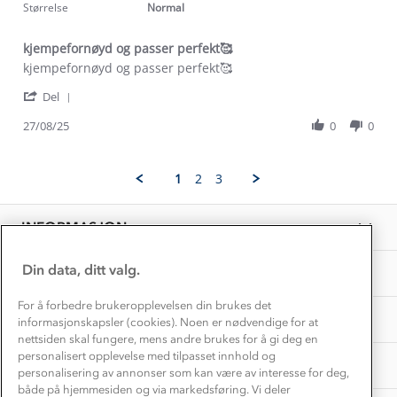
2025
rating
Størrelse
Normal
Etisk handel
Alt du trenger til Norgesferien
Kontakt oss
Dyreetikk
kjempefornøyd og passer perfekt🥰
Dette trenger du til barnehagen
Review
review
kjempefornøyd og passer perfekt🥰
Konkurransevinnere
1% til samfunnet
by
stating
Gravidklær
'
Susan
kjempefornøyd
Del
Kundeklubb
Share
B.
og
Inkludering
Review
Hvordan velge riktig turtøy?
27/08/25
0
0
on
passer
Norgesferie 🇳🇴
Våre butikker
by
27
perfekt
Materialer
Susan
Aug
🥰
Vask og vedlikehold
B.
Få turinspirasjon og tips her⛰
2025
Bedrift, barnehage og SFO
1
2
3
on
Personvern
EL-retur
27
Overnatte utendørs⛺
Presse
Aug
Samarbeide med oss?
INFORMASJON
2025
Store størrelser
Storms turtips🐿️
Jobbe hos oss?
Turmat oppskrifter
Din data, ditt valg.
OM OSS
Leirskole 🥾
Beredskap
For å forbedre brukeropplevelsen din brukes det
Barnehageansatt
TIPS OG RÅD
informasjonskapsler (cookies). Noen er nødvendige for at
nettsiden skal fungere, mens andre brukes for å gi deg en
Tips til hyttetur
personalisert opplevelse med tilpasset innhold og
AKTIVITETER
personalisering av annonser som kan være av interesse for deg,
både på hjemmesiden og via markedsføring. Vi deler