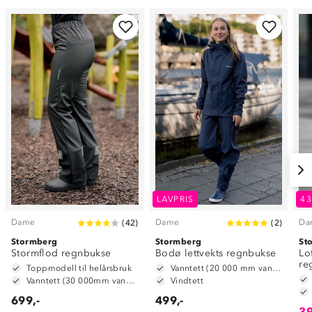
LAVPRIS
4
Dame
Dame
Da
(
42
)
(
2
)
Stormberg
Stormberg
St
Stormflod regnbukse
Bodø lettvekts regnbukse
Lo
re
Toppmodell til helårsbruk
Vanntett (20 000 mm vannsøyle)
Vanntett (30 000mm vannsøyle)
Vindtett
699,-
499,-
39